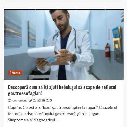
about
Descoperă
secretul
sarcoidozei:
ce
este,
cum
se
tratează
și
cum
se
învinge!
Diverse
Descoperă cum să îți ajuti bebelușul să scape de refluxul
gastroesofagian!
26 aprilie 2024
comunicat
Cuprins Ce este refluxul gastroesofagian la sugari? Cauzele și
factorii de risc ai refluxului gastroesofagian la sugari
Simptomele și diagnosticul...