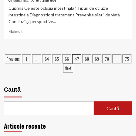
26 aprilie 2024
comunicat
Cuprins Ce este ocluzia intestinală? Tipuri de ocluzie
intestinală Diagnostic și tratament Prevenire și stil de viață
Concluzii și perspective...
Read
Mai mult
more
about
Descoperă
cum
Paginație
Previous
1
64
65
66
68
69
70
75
…
67
…
ocluzia
articole
intestinală
Next
îți
poate
schimba
viața!
Caută
Caută
Articole recente