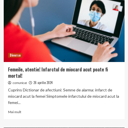
sindromului
Raynaud
și
cum
îl
poți
învinge!
Diverse
Femeile, atentie! Infarctul de miocard acut poate fi
mortal!
26 aprilie 2024
comunicat
Cuprins Dictionar de afectiuni: Semne de alarma: infarct de
miocard acut la femei Simptomele infarctului de miocard acut la
femei...
Read
Mai mult
more
about
Femeile,