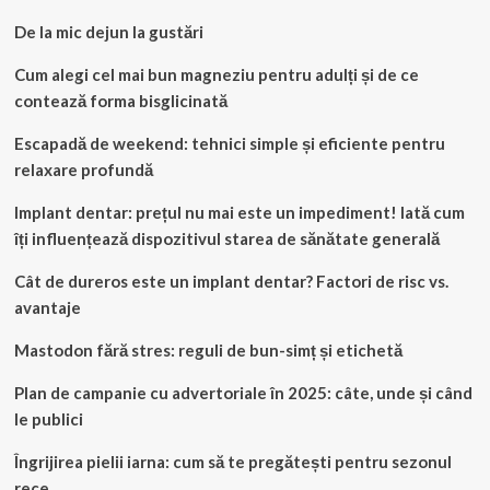
De la mic dejun la gustări
Cum alegi cel mai bun magneziu pentru adulți și de ce
contează forma bisglicinată
Escapadă de weekend: tehnici simple și eficiente pentru
relaxare profundă
Implant dentar: prețul nu mai este un impediment! Iată cum
îți influențează dispozitivul starea de sănătate generală
Cât de dureros este un implant dentar? Factori de risc vs.
avantaje
Mastodon fără stres: reguli de bun-simț și etichetă
Plan de campanie cu advertoriale în 2025: câte, unde și când
le publici
Îngrijirea pielii iarna: cum să te pregătești pentru sezonul
rece