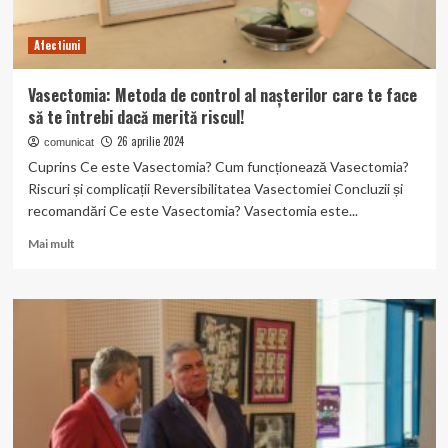
Afectiuni
Vasectomia: Metoda de control al nașterilor care te face
să te întrebi dacă merită riscul!
26 aprilie 2024
comunicat
Cuprins Ce este Vasectomia? Cum funcționează Vasectomia?
Riscuri și complicații Reversibilitatea Vasectomiei Concluzii și
recomandări Ce este Vasectomia? Vasectomia este...
Read
Mai mult
more
about
Vasectomia:
Metoda
de
control
al
nașterilor
care
te