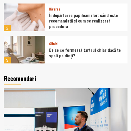
Diverse
Îndepărtarea papiloamelor: când este
recomandată și cum se realizează
procedura
2
Clinici
De ce se formează tartrul chiar dacă te
speli pe dinți?
3
Diverse
Recomandari
Când ai nevoie de implant dentar și
când se mai poate salva dintele?
4
Fără categorie
Tiroida leneșă: semne care pot fi
confundate cu oboseala obișnuită
5