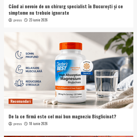
Când ai nevoie de un chirurg specialist în București și ce
Fără categorie
simptome nu trebuie ignorate
Tiroida leneșă: semne care pot fi
confundate cu oboseala obișnuită
23 iunie 2026
press
5
Recomandari
De la ce firmă este cel mai bun magneziu Bisglicinat?
18 iunie 2026
press