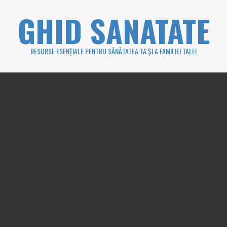
Skip
GHID SANATATE
to
content
RESURSE ESENȚIALE PENTRU SĂNĂTATEA TA ȘI A FAMILIEI TALE!