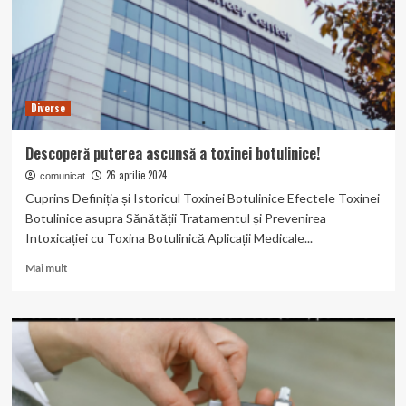
Diverse
Descoperă puterea ascunsă a toxinei botulinice!
26 aprilie 2024
comunicat
Cuprins Definiția și Istoricul Toxinei Botulinice Efectele Toxinei
Botulinice asupra Sănătății Tratamentul și Prevenirea
Intoxicației cu Toxina Botulinică Aplicații Medicale...
Read
Mai mult
more
about
Descoperă
puterea
ascunsă
a
toxinei
botulinice!