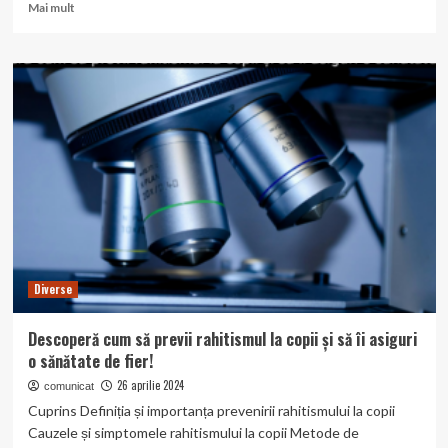
Read
Mai mult
more
about
Descoperă
cum
să
îți
ajuti
bebelușul
să
scape
de
refluxul
gastroesofagian!
Diverse
Descoperă cum să previi rahitismul la copii și să îi asiguri
o sănătate de fier!
26 aprilie 2024
comunicat
Cuprins Definiția și importanța prevenirii rahitismului la copii
Cauzele și simptomele rahitismului la copii Metode de