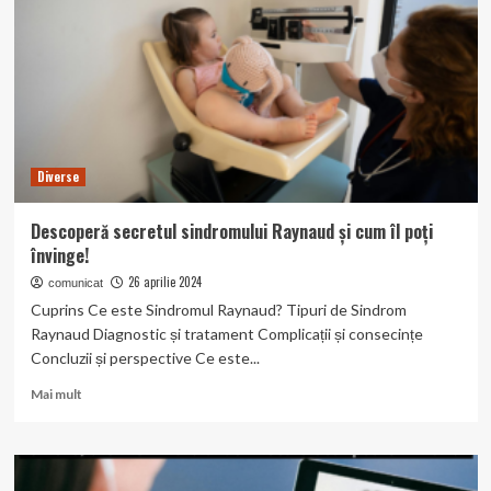
Resincronizare
Cardiacă
(CRT)
pentru
o
inimă
sănătoasă!
Diverse
Descoperă secretul sindromului Raynaud și cum îl poți
învinge!
26 aprilie 2024
comunicat
Cuprins Ce este Sindromul Raynaud? Tipuri de Sindrom
Raynaud Diagnostic și tratament Complicații și consecințe
Concluzii și perspective Ce este...
Read
Mai mult
more
about
Descoperă
secretul