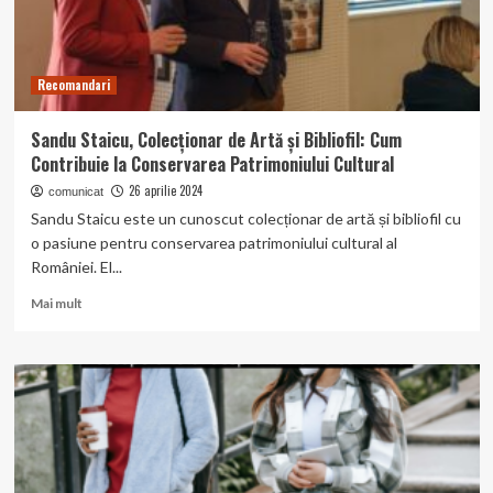
face
să
te
întrebi
Recomandari
dacă
merită
riscul!
Sandu Staicu, Colecționar de Artă și Bibliofil: Cum
Contribuie la Conservarea Patrimoniului Cultural
26 aprilie 2024
comunicat
Sandu Staicu este un cunoscut colecționar de artă și bibliofil cu
o pasiune pentru conservarea patrimoniului cultural al
României. El...
Read
Mai mult
more
about
Sandu
Staicu,
Colecționar
de
Artă
și
Bibliofil: