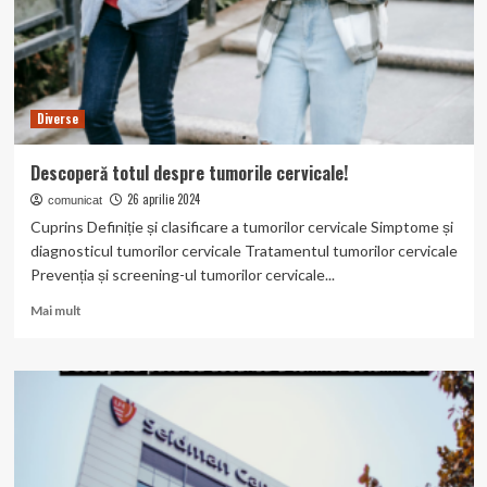
Cum
Contribuie
la
Conservarea
Patrimoniului
Diverse
Cultural
Descoperă totul despre tumorile cervicale!
26 aprilie 2024
comunicat
Cuprins Definiție și clasificare a tumorilor cervicale Simptome și
diagnosticul tumorilor cervicale Tratamentul tumorilor cervicale
Prevenția și screening-ul tumorilor cervicale...
Read
Mai mult
more
about
Descoperă
totul
despre
tumorile
cervicale!