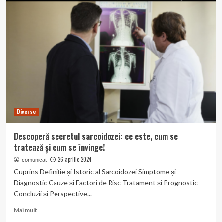
atentie!
Infarctul
de
miocard
acut
poate
fi
mortal!
Diverse
Descoperă secretul sarcoidozei: ce este, cum se
tratează și cum se învinge!
26 aprilie 2024
comunicat
Cuprins Definiție și Istoric al Sarcoidozei Simptome și
Diagnostic Cauze și Factori de Risc Tratament și Prognostic
Concluzii și Perspective...
Read
Mai mult
more