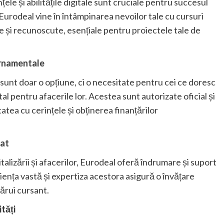
nțele și abilitățile digitale sunt cruciale pentru succesul
urodeal vine în întâmpinarea nevoilor tale cu cursuri
e și recunoscute, esențiale pentru proiectele tale de
ernamentale
unt doar o opțiune, ci o necesitate pentru cei ce doresc
al pentru afacerile lor. Acestea sunt autorizate oficial și
tea cu cerințele și obținerea finanțărilor
zat
talizării și afacerilor, Eurodeal oferă îndrumare și suport
iența vastă și expertiza acestora asigură o învățare
cărui cursant.
tăți