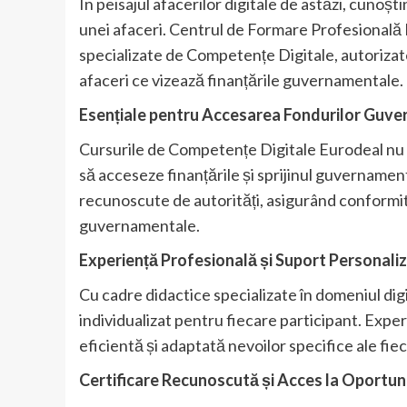
În peisajul afacerilor digitale de astăzi, cunoști
unei afaceri. Centrul de Formare Profesională E
specializate de Competențe Digitale, autorizat
afaceri ce vizează finanțările guvernamentale.
Esențiale pentru Accesarea Fondurilor Guv
Cursurile de Competențe Digitale Eurodeal nu s
să acceseze finanțările și sprijinul guvernament
recunoscute de autorități, asigurând conformita
guvernamentale.
Experiență Profesională și Suport Personali
Cu cadre didactice specializate în domeniul digi
individualizat pentru fiecare participant. Exper
eficientă și adaptată nevoilor specifice ale fie
Certificare Recunoscută și Acces la Oportuni