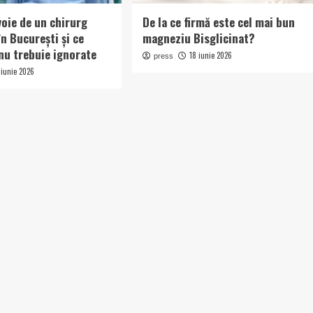
voie de un chirurg
De la ce firmă este cel mai bun
în București și ce
magneziu Bisglicinat?
u trebuie ignorate
18 iunie 2026
press
 iunie 2026