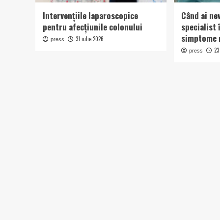
Intervențiile laparoscopice
Când ai ne
pentru afecțiunile colonului
specialist 
simptome n
31 iulie 2026
press
23
press