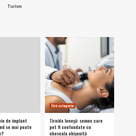
Turism
Fără categorie
oie de implant
Tiroida leneșă: semne care
ând se mai poate
pot fi confundate cu
e?
oboseala obișnuită