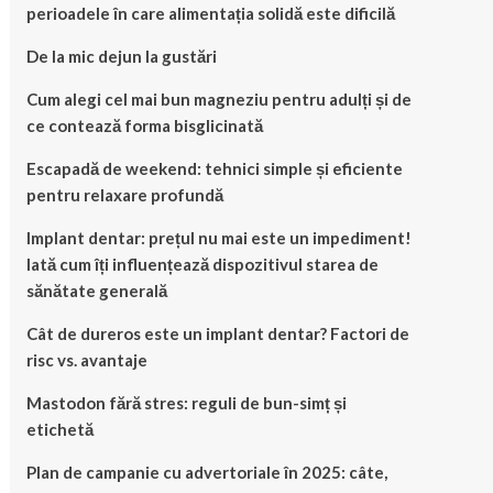
perioadele în care alimentația solidă este dificilă
De la mic dejun la gustări
Cum alegi cel mai bun magneziu pentru adulți și de
ce contează forma bisglicinată
Escapadă de weekend: tehnici simple și eficiente
pentru relaxare profundă
Implant dentar: prețul nu mai este un impediment!
Iată cum îți influențează dispozitivul starea de
sănătate generală
Cât de dureros este un implant dentar? Factori de
risc vs. avantaje
Mastodon fără stres: reguli de bun-simț și
etichetă
Plan de campanie cu advertoriale în 2025: câte,