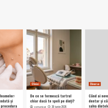
Clinici
Diverse
loamelor:
De ce se formează tartrul
Când ai nev
ndată și
chiar dacă te speli pe dinți?
dentar și c
ă procedura
salva dintel
30 iunie 2026
comunicat