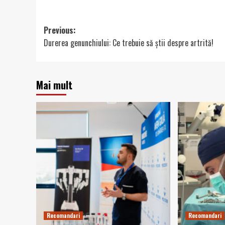
Post
Previous:
Durerea genunchiului: Ce trebuie să știi despre artrită!
navigation
Mai mult
Recomandari
Recomandari