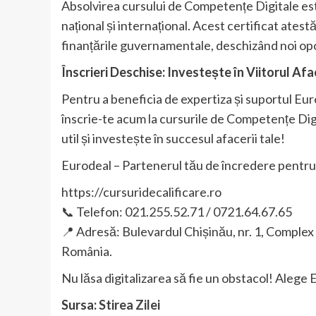
Absolvirea cursului de Competențe Digitale este 
național și internațional. Acest certificat ates
finanțările guvernamentale, deschizând noi opor
Înscrieri Deschise: Investește în Viitorul Afac
Pentru a beneficia de expertiza și suportul Euro
înscrie-te acum la cursurile de Competențe Digit
util și investește în succesul afacerii tale!
Eurodeal – Partenerul tău de încredere pentru t
https://cursuridecalificare.ro
📞 Telefon: 021.255.52.71 / 0721.64.67.65
📍 Adresă: Bulevardul Chișinău, nr. 1, Complex D
România.
Nu lăsa digitalizarea să fie un obstacol! Alege 
Sursa:
Stirea Zilei