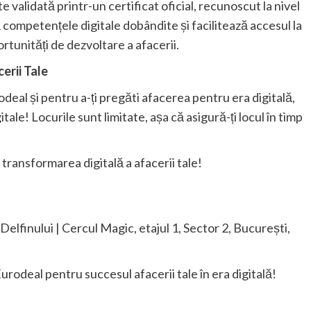
validată printr-un certificat oficial, recunoscut la nivel
tă competențele digitale dobândite și facilitează accesul la
tunități de dezvoltare a afacerii.
erii Tale
deal și pentru a-ți pregăti afacerea pentru era digitală,
ale! Locurile sunt limitate, așa că asigură-ți locul în timp
ransformarea digitală a afacerii tale!
elfinului | Cercul Magic, etajul 1, Sector 2, București,
Eurodeal pentru succesul afacerii tale în era digitală!