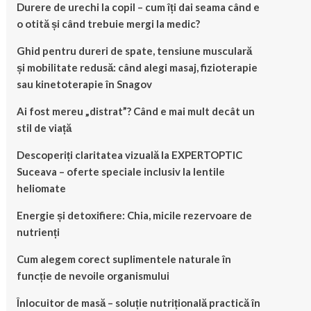
Durere de urechi la copil – cum îți dai seama când e
o otită și când trebuie mergi la medic?
Ghid pentru dureri de spate, tensiune musculară
și mobilitate redusă: când alegi masaj, fizioterapie
sau kinetoterapie în Snagov
Ai fost mereu „distrat”? Când e mai mult decât un
stil de viață
Descoperiți claritatea vizuală la EXPERTOPTIC
Suceava – oferte speciale inclusiv la lentile
heliomate
Energie și detoxifiere: Chia, micile rezervoare de
nutrienți
Cum alegem corect suplimentele naturale în
funcție de nevoile organismului
Înlocuitor de masă – soluție nutrițională practică în