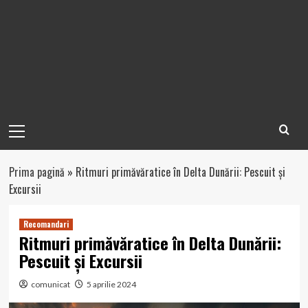
Primary
Menu
Prima pagină
»
Ritmuri primăvăratice în Delta Dunării: Pescuit și
Excursii
Recomandari
Ritmuri primăvăratice în Delta Dunării:
Pescuit și Excursii
comunicat
5 aprilie 2024