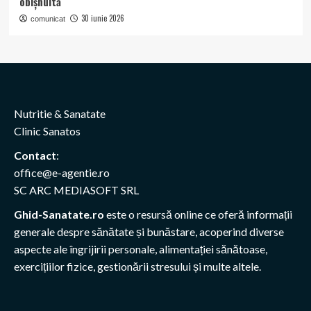
obișnuită
30 iunie 2026
comunicat
Nutritie & Sanatate
Clinic Sanatos
Contact
:
office@e-agentie.ro
SC ARC MEDIASOFT SRL
Ghid-Sanatate.ro
este o resursă online ce oferă informații
generale despre sănătate și bunăstare, acoperind diverse
aspecte ale îngrijirii personale, alimentației sănătoase,
exercițiilor fizice, gestionării stresului și multe altele.