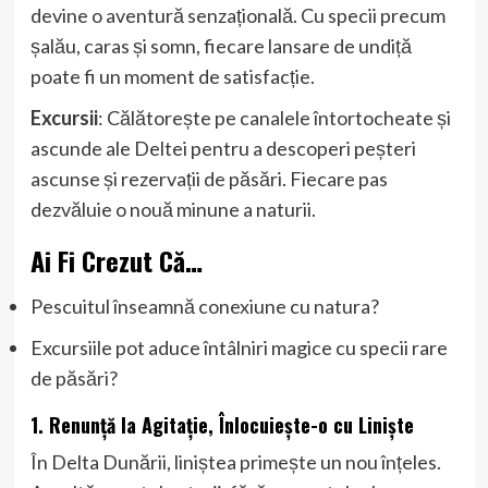
devine o aventură senzațională. Cu specii precum
șalău, caras și somn, fiecare lansare de undiță
poate fi un moment de satisfacție.
Excursii
: Călătorește pe canalele întortocheate și
ascunde ale Deltei pentru a descoperi peșteri
ascunse și rezervații de păsări. Fiecare pas
dezvăluie o nouă minune a naturii.
Ai Fi Crezut Că…
Pescuitul înseamnă conexiune cu natura?
Excursiile pot aduce întâlniri magice cu specii rare
de păsări?
1. Renunță la Agitație, Înlocuiește-o cu Liniște
În Delta Dunării, liniștea primește un nou înțeles.