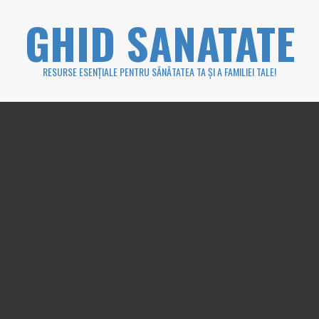
Skip
GHID SANATATE
to
content
RESURSE ESENȚIALE PENTRU SĂNĂTATEA TA ȘI A FAMILIEI TALE!