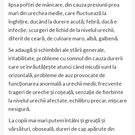
lipsa poftei de mâncare, din cauza presiunii prea
mari din urechea medie, care fluctuează la
înghițire, ducând la durere acută; febră, dacă e
infecție; scurgeri de lichid de la nivelul urechii,
diferit de ceară, de culoare maro, albă, galbenă.
Se adaugă și schimbări ale stării generale,
iritabilitate, probleme cu somnul din cauza durerii
care se înrăutățește atunci când micuții sunt la
orizontală, probleme de auz provocate de
funcționarea anormală a urechii medii, frecvente
trageri de ureche și roșeață, senzație de fierbinte
la nivelul urechii afectate, echilibru precar, mișcare
nesigură.
La copiii mai mari putem întâlni și greață și
vărsături, oboseală, dureri de cap apărute din