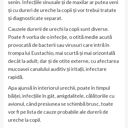
senin. Infecțiile sinusale și de maxilar ar putea veni
și cu dureri de ureche la copii și vor trebui tratate
și diagnosticate separat.
Cauzele durerii de urechi la copii sunt diverse.
Poate fi vorba de o infecție, o otită medie acută
provocată de bacterii sau virusuri care intră în
trompa lui Eustachio, mai scurtă și mai orizontală
decât la adult, dar și de otite externe, cu afectarea
mucoasei canalului auditiv și iritații, infectare
rapidă.
Apa ajunsă în interiorul urechii, poate în timpul
băiței, infecțiile în gât, amigdalitele, călătoriile cu
avionul, când presiunea se schimbă brusc, toate
vor fi pe lista de cauze probabile ale durerii de
ureche la copil.