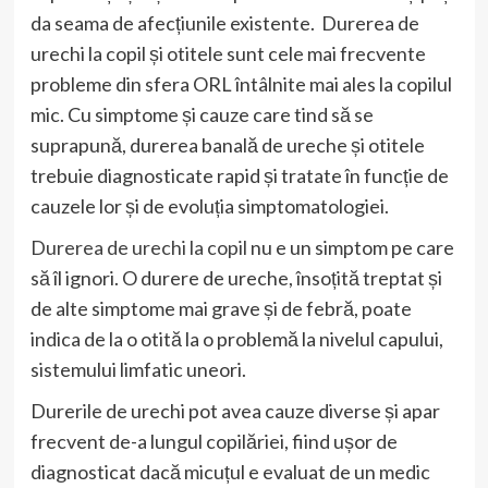
da seama de afecțiunile existente. Durerea de
urechi la copil și otitele sunt cele mai frecvente
probleme din sfera ORL întâlnite mai ales la copilul
mic. Cu simptome și cauze care tind să se
suprapună, durerea banală de ureche și otitele
trebuie diagnosticate rapid și tratate în funcție de
cauzele lor și de evoluția simptomatologiei.
Durerea de urechi la copil
nu e un simptom pe care
să îl ignori. O durere de ureche, însoțită treptat și
de alte simptome mai grave și de febră, poate
indica de la o otită la o problemă la nivelul capului,
sistemului limfatic uneori.
Durerile de urechi pot avea cauze diverse și apar
frecvent de-a lungul copilăriei, fiind ușor de
diagnosticat dacă micuțul e evaluat de un medic