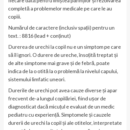
fiecare dată pentru liniștea părinților și rezolvarea
completă a problemelor medicale pe care le au
copiii.
Numărul de caractere (inclusiv spații) pentru un
text. : 8816 (lead + conținut)
Durerea de urechi la copil
nu e un simptom pe care
să îl ignori. O durere de ureche, însoțită treptat și
de alte simptome mai grave și de febră, poate
indica de la o otită la o problemă la nivelul capului,
sistemului limfatic uneori.
Durerile de urechi pot avea cauze diverse și apar
frecvent de-a lungul copilăriei, fiind ușor de
diagnosticat dacă micuțul e evaluat de un medic
pediatru cu experiență. Simptomele și cauzele
durerii de urechi la copil și ale otitelor, interpretate