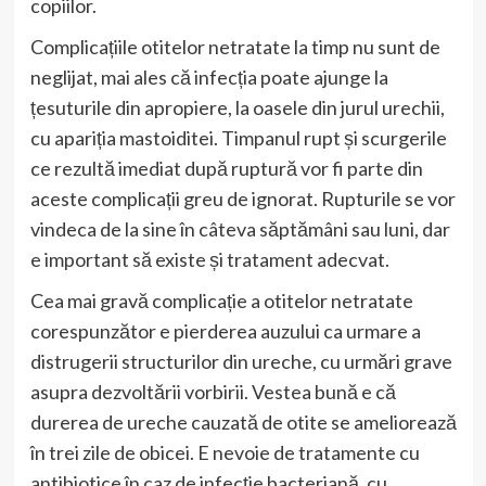
copiilor.
Complicațiile otitelor netratate la timp nu sunt de
neglijat, mai ales că infecția poate ajunge la
țesuturile din apropiere, la oasele din jurul urechii,
cu apariția mastoiditei. Timpanul rupt și scurgerile
ce rezultă imediat după ruptură vor fi parte din
aceste complicații greu de ignorat. Rupturile se vor
vindeca de la sine în câteva săptămâni sau luni, dar
e important să existe și tratament adecvat.
Cea mai gravă complicație a otitelor netratate
corespunzător e pierderea auzului ca urmare a
distrugerii structurilor din ureche, cu urmări grave
asupra dezvoltării vorbirii. Vestea bună e că
durerea de ureche cauzată de otite se ameliorează
în trei zile de obicei. E nevoie de tratamente cu
antibiotice în caz de infecție bacteriană, cu