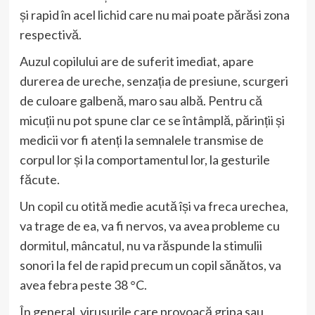
și rapid în acel lichid care nu mai poate părăsi zona
respectivă.
Auzul copilului are de suferit imediat, apare
durerea de ureche, senzația de presiune, scurgeri
de culoare galbenă, maro sau albă. Pentru că
micuții nu pot spune clar ce se întâmplă, părinții și
medicii vor fi atenți la semnalele transmise de
corpul lor și la comportamentul lor, la gesturile
făcute.
Un copil cu otită medie acută își va freca urechea,
va trage de ea, va fi nervos, va avea probleme cu
dormitul, mâncatul, nu va răspunde la stimulii
sonori la fel de rapid precum un copil sănătos, va
avea febra peste 38 °C.
În general, virusurile care provoacă gripa sau