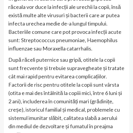
răceala vor duce la infecții ale urechii la copii, însă
există multe alte virusuri și bacterii care ar putea
infecta urechea medie de-a lungul timpului.
Bacteriile comune care pot provoca infecții acute
sunt: Streptococcus pneumoniae, Haemophilus
influenzae sau Moraxella catarrhalis.
După răceli puternice sau gripă, otitele la copii
sunt frecvente și trebuie supravegheate și tratate
cât mai rapid pentru evitarea complicațiilor.
Factorii de risc pentru otitele la copii sunt vârsta
(otita e mai des întâlnită la copiii mici, între 6 luni și
2 ani), includerea în comunități mari (grădinițe,
creșe), istoricul familial și medical, problemele cu
sistemul imunitar slăbit, calitatea slabă a aerului
din mediul de dezvoltare și fumatul în preajma