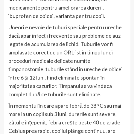
medicamente pentru ameliorarea durerii,
ibuprofen de obicei, varianta pentru copii.
Uneori e nevoie de tuburi speciale pentru ureche
dacă apar infecții frecvente sau probleme de auz
legate de acumularea de lichid. Tuburile vor fi
amplasate corect de un ORL-ist în timpul unei
proceduri medicale delicate numite
timpanostomie, tuburile stând în ureche de obicei
între 6 și 12 luni, fiind eliminate spontan în
majoritatea cazurilor. Timpanul se va vindeca
complet după ce tuburile sunt eliminate.
În momentul în care apare febră de 38 °C sau mai
mare la un copil sub 3 luni, durerile sunt severe,
gâtul e înțepenit, febra crește peste 40 de grade
Celsius prea rapid, copilul plânge continuu, are