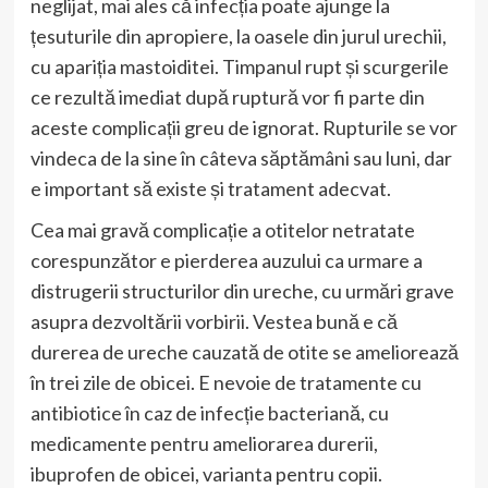
neglijat, mai ales că infecția poate ajunge la
țesuturile din apropiere, la oasele din jurul urechii,
cu apariția mastoiditei. Timpanul rupt și scurgerile
ce rezultă imediat după ruptură vor fi parte din
aceste complicații greu de ignorat. Rupturile se vor
vindeca de la sine în câteva săptămâni sau luni, dar
e important să existe și tratament adecvat.
Cea mai gravă complicație a otitelor netratate
corespunzător e pierderea auzului ca urmare a
distrugerii structurilor din ureche, cu urmări grave
asupra dezvoltării vorbirii. Vestea bună e că
durerea de ureche cauzată de otite se ameliorează
în trei zile de obicei. E nevoie de tratamente cu
antibiotice în caz de infecție bacteriană, cu
medicamente pentru ameliorarea durerii,
ibuprofen de obicei, varianta pentru copii.