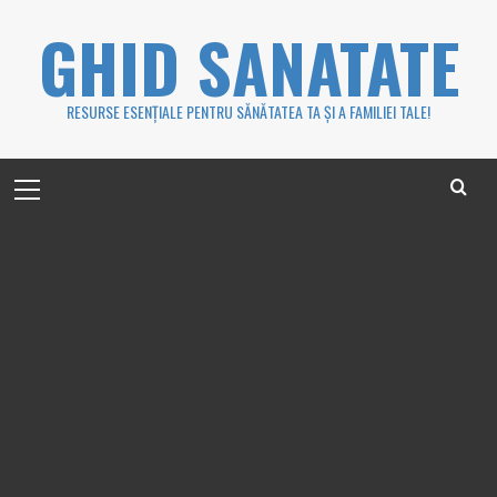
Skip
GHID SANATATE
to
content
RESURSE ESENȚIALE PENTRU SĂNĂTATEA TA ȘI A FAMILIEI TALE!
Primary
Menu