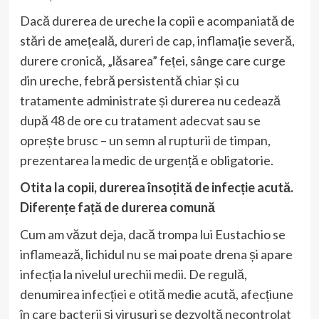
Dacă durerea de ureche la copii e acompaniată de
stări de amețeală, dureri de cap, inflamație severă,
durere cronică, „lăsarea” feței, sânge care curge
din ureche, febră persistentă chiar și cu
tratamente administrate și durerea nu cedează
după 48 de ore cu tratament adecvat sau se
oprește brusc – un semn al rupturii de timpan,
prezentarea la medic de urgență e obligatorie.
Otita la copii, durerea însoțită de infecție acută.
Diferențe față de durerea comună
Cum am văzut deja, dacă trompa lui Eustachio se
inflamează, lichidul nu se mai poate drena și apare
infecția la nivelul urechii medii. De regulă,
denumirea infecției e otită medie acută, afecțiune
în care bacterii și virusuri se dezvoltă necontrolat