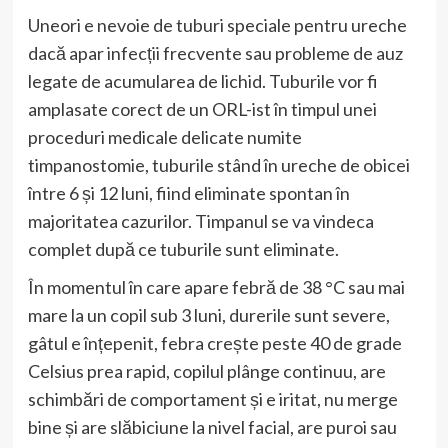
Uneori e nevoie de tuburi speciale pentru ureche
dacă apar infecții frecvente sau probleme de auz
legate de acumularea de lichid. Tuburile vor fi
amplasate corect de un ORL-ist în timpul unei
proceduri medicale delicate numite
timpanostomie, tuburile stând în ureche de obicei
între 6 și 12 luni, fiind eliminate spontan în
majoritatea cazurilor. Timpanul se va vindeca
complet după ce tuburile sunt eliminate.
În momentul în care apare febră de 38 °C sau mai
mare la un copil sub 3 luni, durerile sunt severe,
gâtul e înțepenit, febra crește peste 40 de grade
Celsius prea rapid, copilul plânge continuu, are
schimbări de comportament și e iritat, nu merge
bine și are slăbiciune la nivel facial, are puroi sau