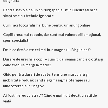
obișnuită
Când ai nevoie de un chirurg specialist în București și ce
simptome nu trebuie ignorate
Cum faci fotografii mai bune pentru un anunț online
Copiii cresc mai repede, dar sunt mai vulnerabili emoțional,
spun specialiștii
De la ce firmă este cel mai bun magneziu Bisglicinat?
Durere de urechi la copil – cum îți dai seama când e o otită și
când trebuie mergi la medic?
Ghid pentru dureri de spate, tensiune musculară și
mobilitate redusă: când alegi masaj, fizioterapie sau
kinetoterapie în Snagov
Ai fost mereu „distrat”? Când e mai mult decât un stil de
viață