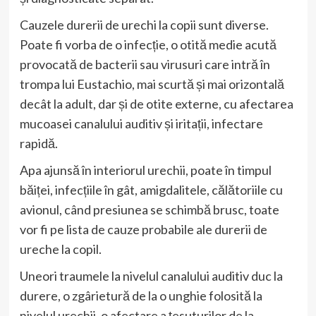
Cauzele durerii de urechi la copii sunt diverse.
Poate fi vorba de o infecție, o otită medie acută
provocată de bacterii sau virusuri care intră în
trompa lui Eustachio, mai scurtă și mai orizontală
decât la adult, dar și de otite externe, cu afectarea
mucoasei canalului auditiv și iritații, infectare
rapidă.
Apa ajunsă în interiorul urechii, poate în timpul
băiței, infecțiile în gât, amigdalitele, călătoriile cu
avionul, când presiunea se schimbă brusc, toate
vor fi pe lista de cauze probabile ale durerii de
ureche la copil.
Uneori traumele la nivelul canalului auditiv duc la
durere, o zgârietură de la o unghie folosită la
nivelul urechii, o afectare a țesuturilor de la