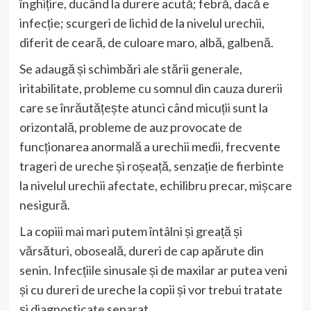
înghițire, ducând la durere acută; febră, dacă e
infecție; scurgeri de lichid de la nivelul urechii,
diferit de ceară, de culoare maro, albă, galbenă.
Se adaugă și schimbări ale stării generale,
iritabilitate, probleme cu somnul din cauza durerii
care se înrăutățește atunci când micuții sunt la
orizontală, probleme de auz provocate de
funcționarea anormală a urechii medii, frecvente
trageri de ureche și roșeață, senzație de fierbinte
la nivelul urechii afectate, echilibru precar, mișcare
nesigură.
La copiii mai mari putem întâlni și greață și
vărsături, oboseală, dureri de cap apărute din
senin. Infecțiile sinusale și de maxilar ar putea veni
și cu dureri de ureche la copii și vor trebui tratate
și diagnosticate separat.