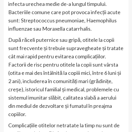
infecta urechea medie de-a lungul timpului.
Bacteriile comune care pot provoca infecții acute
sunt: Streptococcus pneumoniae, Haemophilus
influenzae sau Moraxella catarrhalis.
După răceli puternice sau gripă, otitele la copii
sunt frecvente și trebuie supravegheate și tratate
cât mai rapid pentru evitarea complicațiilor.
Factorii de risc pentru otitele la copii sunt vârsta
(otita e mai des întâlnită la copiii mici, între 6 luni și
2 ani), includerea în comunități mari (grădinițe,
creșe), istoricul familial și medical, problemele cu
sistemul imunitar slăbit, calitatea slabă a aerului
din mediul de dezvoltare și fumatul în preajma
copiilor.
Complicațiile otitelor netratate la timp nu sunt de