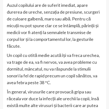
Auzul copilului are de suferit imediat, apare
durerea de ureche, senzația de presiune, scurgeri
de culoare galbenă, maro sau albă. Pentru că
micuții nu pot spune clar ce se întâmplă, părinții și
medicii vor fi atenți la semnalele transmise de
corpul lor și la comportamentul lor, la gesturile
făcute.
Un copil cu otită medie acută își va freca urechea,
va trage de ea, va fi nervos, va avea probleme cu
dormitul, mâncatul, nu va răspunde la stimulii
sonori la fel de rapid precum un copil sănătos, va
avea febra peste 38 °C.
În general, virusurile care provoacă gripa sau
răceala vor duce la infecții ale urechii la copii, însă
există multe alte virusuri și bacterii care ar putea