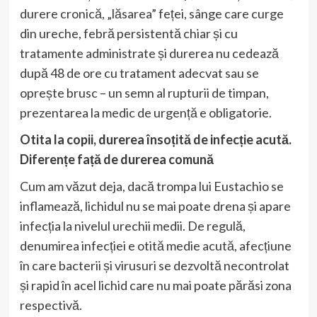
durere cronică, „lăsarea” feței, sânge care curge
din ureche, febră persistentă chiar și cu
tratamente administrate și durerea nu cedează
după 48 de ore cu tratament adecvat sau se
oprește brusc – un semn al rupturii de timpan,
prezentarea la medic de urgență e obligatorie.
Otita la copii, durerea însoțită de infecție acută.
Diferențe față de durerea comună
Cum am văzut deja, dacă trompa lui Eustachio se
inflamează, lichidul nu se mai poate drena și apare
infecția la nivelul urechii medii. De regulă,
denumirea infecției e otită medie acută, afecțiune
în care bacterii și virusuri se dezvoltă necontrolat
și rapid în acel lichid care nu mai poate părăsi zona
respectivă.