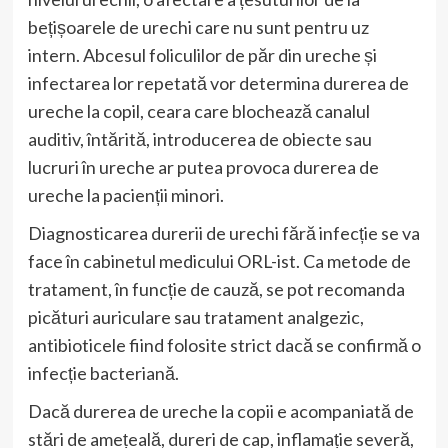
bețișoarele de urechi care nu sunt pentru uz
intern. Abcesul foliculilor de păr din ureche și
infectarea lor repetată vor determina durerea de
ureche la copil, ceara care blochează canalul
auditiv, întărită, introducerea de obiecte sau
lucruri în ureche ar putea provoca durerea de
ureche la pacienții minori.
Diagnosticarea durerii de urechi fără infecție se va
face în cabinetul medicului ORL-ist. Ca metode de
tratament, în funcție de cauză, se pot recomanda
picături auriculare sau tratament analgezic,
antibioticele fiind folosite strict dacă se confirmă o
infecție bacteriană.
Dacă durerea de ureche la copii e acompaniată de
stări de amețeală, dureri de cap, inflamație severă,