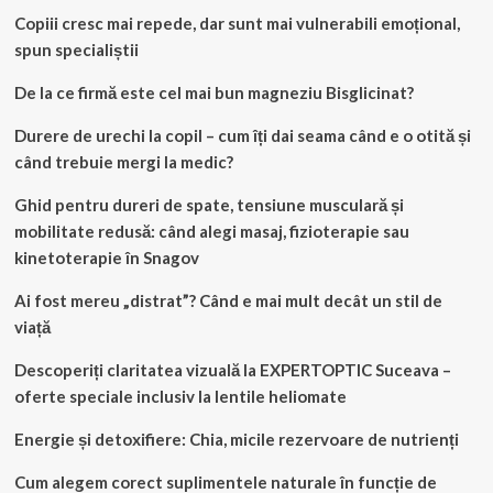
Copiii cresc mai repede, dar sunt mai vulnerabili emoțional,
spun specialiștii
De la ce firmă este cel mai bun magneziu Bisglicinat?
Durere de urechi la copil – cum îți dai seama când e o otită și
când trebuie mergi la medic?
Ghid pentru dureri de spate, tensiune musculară și
mobilitate redusă: când alegi masaj, fizioterapie sau
kinetoterapie în Snagov
Ai fost mereu „distrat”? Când e mai mult decât un stil de
viață
Descoperiți claritatea vizuală la EXPERTOPTIC Suceava –
oferte speciale inclusiv la lentile heliomate
Energie și detoxifiere: Chia, micile rezervoare de nutrienți
Cum alegem corect suplimentele naturale în funcție de