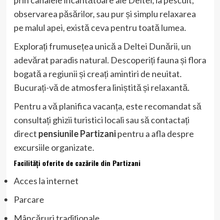
observarea păsărilor, sau pur și simplu relaxarea
pe malul apei, există ceva pentru toată lumea.
Explorați frumusețea unică a Deltei Dunării, un
adevărat paradis natural. Descoperiți fauna și flora
bogată a regiunii și creați amintiri de neuitat.
Bucurați-vă de atmosfera liniștită și relaxantă.
Pentru a vă planifica vacanța, este recomandat să
consultați ghizii turistici locali sau să contactați
direct
pensiunile Partizani
pentru a afla despre
excursiile organizate.
Facilități oferite de cazările din Partizani
Acces la internet
Parcare
Mâncăruri tradiționale