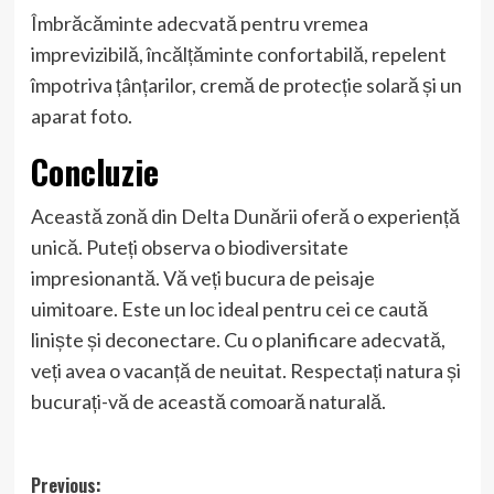
Îmbrăcăminte adecvată pentru vremea
imprevizibilă, încălțăminte confortabilă, repelent
împotriva țânțarilor, cremă de protecție solară și un
aparat foto.
Concluzie
Această zonă din Delta Dunării oferă o experiență
unică. Puteți observa o biodiversitate
impresionantă. Vă veți bucura de peisaje
uimitoare. Este un loc ideal pentru cei ce caută
liniște și deconectare. Cu o planificare adecvată,
veți avea o vacanță de neuitat. Respectați natura și
bucurați-vă de această comoară naturală.
Post
Previous: