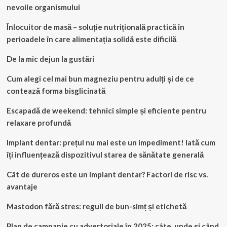
nevoile organismului
Înlocuitor de masă – soluție nutrițională practică în
perioadele în care alimentația solidă este dificilă
De la mic dejun la gustări
Cum alegi cel mai bun magneziu pentru adulți și de ce
contează forma bisglicinată
Escapadă de weekend: tehnici simple și eficiente pentru
relaxare profundă
Implant dentar: prețul nu mai este un impediment! Iată cum
îți influențează dispozitivul starea de sănătate generală
Cât de dureros este un implant dentar? Factori de risc vs.
avantaje
Mastodon fără stres: reguli de bun-simț și etichetă
Plan de campanie cu advertoriale în 2025: câte, unde și când