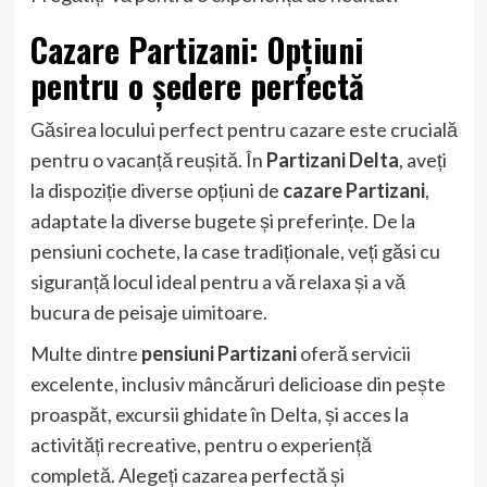
Cazare Partizani: Opțiuni
pentru o ședere perfectă
Găsirea locului perfect pentru cazare este crucială
pentru o vacanță reușită. În
Partizani Delta
, aveți
la dispoziție diverse opțiuni de
cazare Partizani
,
adaptate la diverse bugete și preferințe. De la
pensiuni cochete, la case tradiționale, veți găsi cu
siguranță locul ideal pentru a vă relaxa și a vă
bucura de peisaje uimitoare.
Multe dintre
pensiuni Partizani
oferă servicii
excelente, inclusiv mâncăruri delicioase din pește
proaspăt, excursii ghidate în Delta, și acces la
activități recreative, pentru o experiență
completă. Alegeți cazarea perfectă și