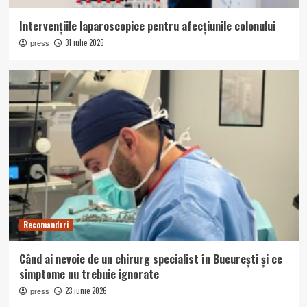
Intervențiile laparoscopice pentru afecțiunile colonului
31 iulie 2026
press
Recomandari
Când ai nevoie de un chirurg specialist în București și ce
simptome nu trebuie ignorate
23 iunie 2026
press