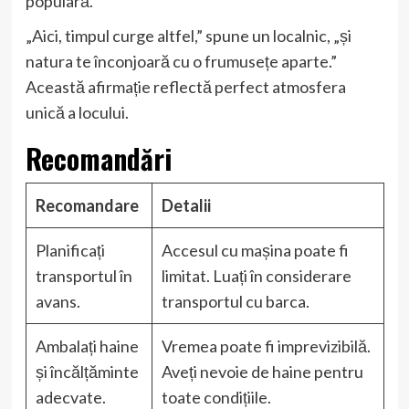
populară.
„Aici, timpul curge altfel,” spune un localnic, „și
natura te înconjoară cu o frumusețe aparte.”
Această afirmație reflectă perfect atmosfera
unică a locului.
Recomandări
Recomandare
Detalii
Planificați
Accesul cu mașina poate fi
transportul în
limitat. Luați în considerare
avans.
transportul cu barca.
Ambalați haine
Vremea poate fi imprevizibilă.
și încălțăminte
Aveți nevoie de haine pentru
adecvate.
toate condițiile.