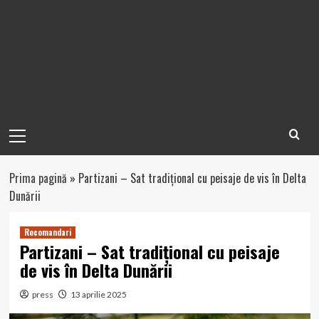
Primary
Menu
Prima pagină
»
Partizani – Sat tradițional cu peisaje de vis în Delta
Dunării
Recomandari
Partizani – Sat tradițional cu peisaje
de vis în Delta Dunării
press
13 aprilie 2025