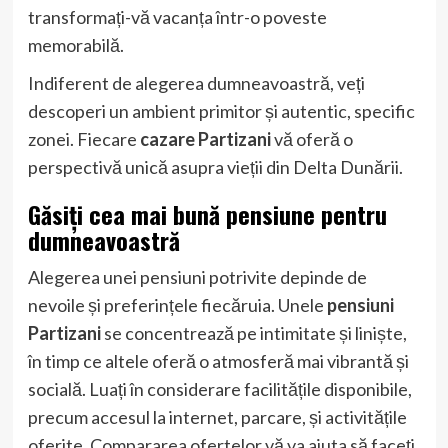
transformați-vă vacanța într-o poveste
memorabilă.
Indiferent de alegerea dumneavoastră, veți
descoperi un ambient primitor și autentic, specific
zonei. Fiecare
cazare Partizani
vă oferă o
perspectivă unică asupra vieții din Delta Dunării.
Găsiți cea mai bună pensiune pentru
dumneavoastră
Alegerea unei pensiuni potrivite depinde de
nevoile și preferințele fiecăruia. Unele
pensiuni
Partizani
se concentrează pe intimitate și liniște,
în timp ce altele oferă o atmosferă mai vibrantă și
socială. Luați în considerare facilitățile disponibile,
precum accesul la internet, parcare, și activitățile
oferite. Compararea ofertelor vă va ajuta să faceți