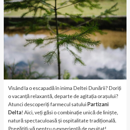
Visând la o escapadă în inima Deltei Dunării? Doriți
o vacanță relaxantă, departe de agitația orașului?
Atunci descoperiți farmecul satului
Partizani
Delta
! Aici, veți găsi o combinație unică de liniște,
natură spectaculoasă și ospitalitate tradițională.
Pregătiți-vă pentru o experiență de neuitat!