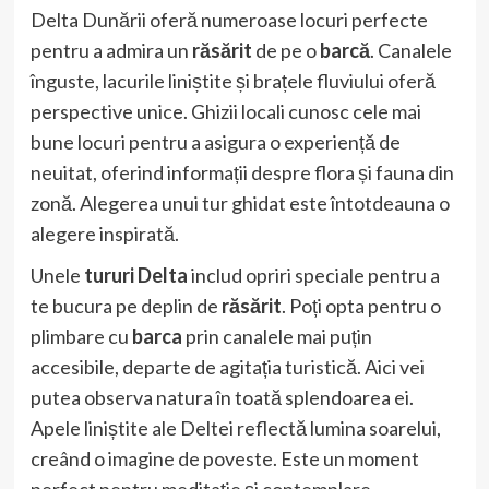
Delta Dunării oferă numeroase locuri perfecte
pentru a admira un
răsărit
de pe o
barcă
. Canalele
înguste, lacurile liniștite și brațele fluviului oferă
perspective unice. Ghizii locali cunosc cele mai
bune locuri pentru a asigura o experiență de
neuitat, oferind informații despre flora și fauna din
zonă. Alegerea unui tur ghidat este întotdeauna o
alegere inspirată.
Unele
tururi Delta
includ opriri speciale pentru a
te bucura pe deplin de
răsărit
. Poți opta pentru o
plimbare cu
barca
prin canalele mai puțin
accesibile, departe de agitația turistică. Aici vei
putea observa natura în toată splendoarea ei.
Apele liniștite ale Deltei reflectă lumina soarelui,
creând o imagine de poveste. Este un moment
perfect pentru meditație și contemplare.