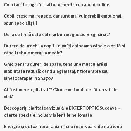
Cum faci fotografii mai bune pentru un anunț online
Copiii cresc mai repede, dar sunt mai vulnerabili emoțional,
spun specialiștii
De la ce firmă este cel mai bun magneziu Bisglicinat?
Durere de urechi la copil – cum îți dai seama când e o otită și
când trebuie mergi la medic?
Ghid pentru dureri de spate, tensiune musculară și
mobilitate redusă: când alegi masaj, fizioterapie sau
kinetoterapie în Snagov
Ai fost mereu „distrat”? Când e mai mult decât un stil de
viață
Descoperiți claritatea vizuală la EXPERTOPTIC Suceava –
oferte speciale inclusiv la lentile heliomate
Energie și detoxifiere: Chia, micile rezervoare de nutrienți