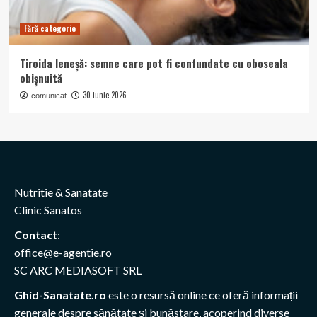
Fără categorie
Tiroida leneșă: semne care pot fi confundate cu oboseala
obișnuită
30 iunie 2026
comunicat
Nutritie & Sanatate
Clinic Sanatos
Contact
:
office@e-agentie.ro
SC ARC MEDIASOFT SRL
Ghid-Sanatate.ro
este o resursă online ce oferă informații
generale despre sănătate și bunăstare, acoperind diverse