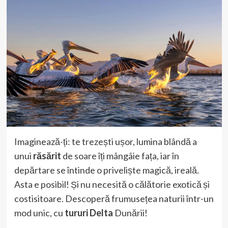
Imaginează-ți: te trezești ușor, lumina blândă a
unui
răsărit
de soare îți mângâie fața, iar în
depărtare se întinde o priveliște magică, ireală.
Asta e posibil! Și nu necesită o călătorie exotică și
costisitoare. Descoperă frumusețea naturii într-un
mod unic, cu
tururi Delta
Dunării!