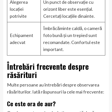
Alegerea
Un punct de observație cu
locației
orizont liber este esențial.
potrivite
Cercetați locațiile dinainte.
Îmbrăcăminte caldă, o cameră
Echipament
foto bună și un trepied sunt
adecvat
recomandate. Confortul este
important.
Întrebări frecvente despre
răsărituri
Multe persoane au întrebări despre observarea
răsăriturilor. Iată răspunsuri la cele mai frecvente:
Ce este ora de aur?