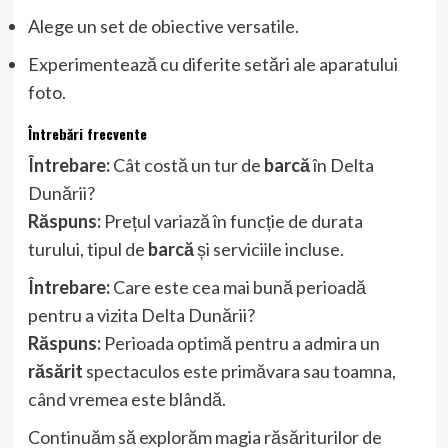
Alege un set de obiective versatile.
Experimentează cu diferite setări ale aparatului
foto.
Întrebări frecvente
Întrebare:
Cât costă un tur de
barcă
în Delta
Dunării?
Răspuns:
Prețul variază în funcție de durata
turului, tipul de
barcă
și serviciile incluse.
Întrebare:
Care este cea mai bună perioadă
pentru a vizita Delta Dunării?
Răspuns:
Perioada optimă pentru a admira un
răsărit
spectaculos este primăvara sau toamna,
când vremea este blândă.
Continuăm să explorăm magia răsăriturilor de