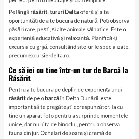
Pe lângă
răsărit
,
tururi Delta
oferă și alte
oportunități de a te bucura de natură. Poți observa
păsări rare, pești, și alte animale sălbatice. Este o
experiență educativă și relaxantă. Planifică-ți
excursia cu grijă, consultând site-urile specializate,
precum
excursie-delta.ro
.
Ce să iei cu tine într-un tur de
Barcă
la
Răsărit
Pentru a te bucura pe deplin de experiența unui
răsărit
de pe o
barcă
în Delta Dunării, este
important să te pregătești corespunzător. Ia cu
tine un aparat foto pentru a surprinde momentele
unice, dar nu uita de binoclul, pentru a observa
fauna din jur. Ochelari de soare și cremă de