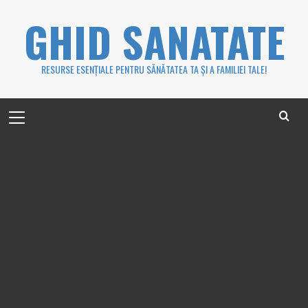
Skip
GHID SANATATE
to
content
RESURSE ESENȚIALE PENTRU SĂNĂTATEA TA ȘI A FAMILIEI TALE!
Primary
Menu