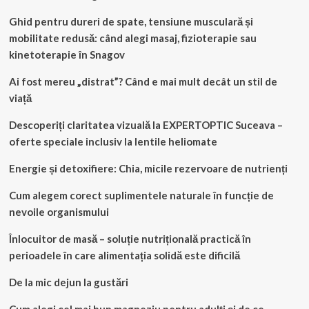
Ghid pentru dureri de spate, tensiune musculară și
mobilitate redusă: când alegi masaj, fizioterapie sau
kinetoterapie în Snagov
Ai fost mereu „distrat”? Când e mai mult decât un stil de
viață
Descoperiți claritatea vizuală la EXPERTOPTIC Suceava –
oferte speciale inclusiv la lentile heliomate
Energie și detoxifiere: Chia, micile rezervoare de nutrienți
Cum alegem corect suplimentele naturale în funcție de
nevoile organismului
Înlocuitor de masă – soluție nutrițională practică în
perioadele în care alimentația solidă este dificilă
De la mic dejun la gustări