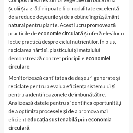
Compostarea resturilor vegetale din bucătăria
școlii și a grădinii poate fi o modalitate excelentă
de a reduce deșeurile și de a obține îngrășământ
natural pentru plante. Acest lucru promovează
practicile de
economie circulară
și oferă elevilor o
lecție practică despre ciclul nutrienților. În plus,
reciclarea hârtiei, plasticului și metalului
demonstrează concret principiile
economiei
circulare
.
Monitorizează cantitatea de deșeuri generate și
reciclate pentru a evalua eficiența sistemului și
pentru a identifica zonele de îmbunătățire.
Analizează datele pentru a identifica oportunități
de a optimiza procesele și de a promova mai
eficient
educația sustenabilă
prin
economia
circulară
.