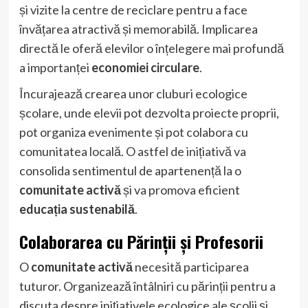
și vizite la centre de reciclare pentru a face
învățarea atractivă și memorabilă. Implicarea
directă le oferă elevilor o înțelegere mai profundă
a importanței
economiei circulare
.
Încurajează crearea unor cluburi ecologice
școlare, unde elevii pot dezvolta proiecte proprii,
pot organiza evenimente și pot colabora cu
comunitatea locală. O astfel de inițiativă va
consolida sentimentul de apartenență la o
comunitate activă
și va promova eficient
educația sustenabilă
.
Colaborarea cu Părinții și Profesorii
O
comunitate activă
necesită participarea
tuturor. Organizează întâlniri cu părinții pentru a
discuta despre inițiativele ecologice ale școlii și