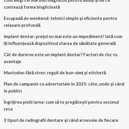
Cum alegi cel mai bun magneziu pentru adulți și de ce
contează forma bisglicinată
Escapadă de weekend: tehnici simple și eficiente pentru
relaxare profundă
Implant dentar: prețul nu mai este un impediment! Iată cum
îți influențează dispozitivul starea de sănătate generală
Cât de dureros este un implant dentar? Factori de risc vs.
avantaje
Mastodon fără stres: reguli de bun-simț și etichetă
Plan de campanie cu advertoriale în 2025: câte, unde și când
le publici
Îngrijirea pielii iarna: cum să te pregătești pentru sezonul
rece
3 tipuri de radiografii dentare și când ai nevoie de fiecare