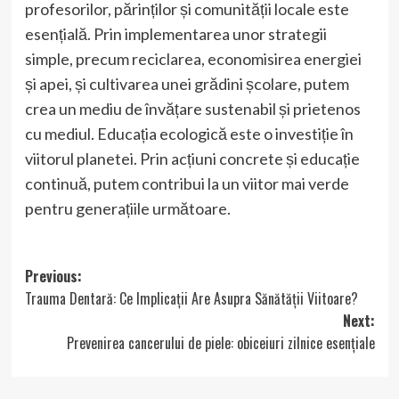
profesorilor, părinților și comunității locale este
esențială. Prin implementarea unor strategii
simple, precum reciclarea, economisirea energiei
și apei, și cultivarea unei grădini școlare, putem
crea un mediu de învățare sustenabil și prietenos
cu mediul. Educația ecologică este o investiție în
viitorul planetei. Prin acțiuni concrete și educație
continuă, putem contribui la un viitor mai verde
pentru generațiile următoare.
Post
Previous:
Trauma Dentară: Ce Implicații Are Asupra Sănătății Viitoare?
navigation
Next:
Prevenirea cancerului de piele: obiceiuri zilnice esențiale