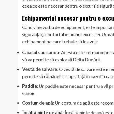
ceea ce este necesar pentru o excursie sigură ș
Echipamentul necesar pentru o excur
Când vine vorba de echipament, este important 
siguranța și confortul în timpul excursiei. Ur
echipament pe care trebuie să le aveți:
Caiacul sau canoa
: Acesta este cel mai impor
vă va permite să explorați Delta Dunării.
Vestă de salvare
: O vestă de salvare este ese
permite să rămâneți la suprafață în cazul în car
Paddle
: Un paddle este necesar pentru a vă pro
canoe.
Costum de apă
: Un costum de apă este recoman
Încălțăminte de apă
: Încălțăminte de apă este