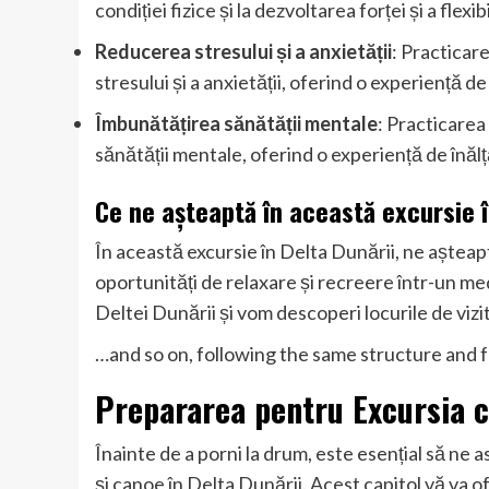
condiției fizice și la dezvoltarea forței și a flexibil
Reducerea stresului și a anxietății
: Practicar
stresului și a anxietății, oferind o experiență d
Îmbunătățirea sănătății mentale
: Practicarea
sănătății mentale, oferind o experiență de înălț
Ce ne așteaptă în această excursie î
În această excursie în Delta Dunării, ne așteap
oportunități de relaxare și recreere într-un me
Deltei Dunării și vom descoperi locurile de vizit
…and so on, following the same structure and fo
Prepararea pentru Excursia c
Înainte de a porni la drum, este esențial să ne
și canoe în Delta Dunării. Acest capitol vă va o