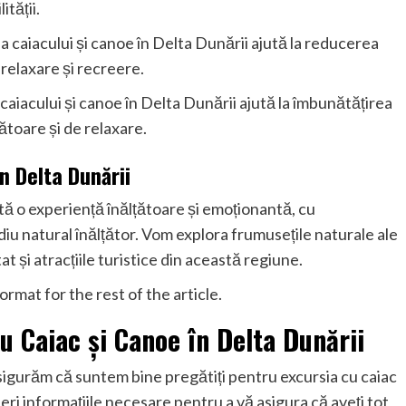
ității.
ea caiacului și canoe în Delta Dunării ajută la reducerea
e relaxare și recreere.
 caiacului și canoe în Delta Dunării ajută la îmbunătățirea
ătoare și de relaxare.
n Delta Dunării
tă o experiență înălțătoare și emoționantă, cu
diu natural înălțător. Vom explora frumusețile naturale ale
at și atracțiile turistice din această regiune.
rmat for the rest of the article.
u Caiac și Canoe în Delta Dunării
 asigurăm că suntem bine pregătiți pentru excursia cu caiac
feri informațiile necesare pentru a vă asigura că aveți tot