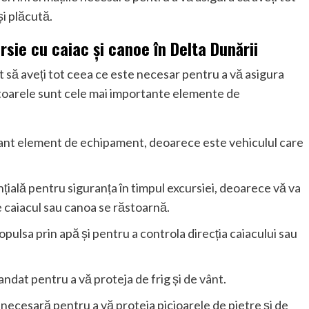
i plăcută.
sie cu caiac și canoe în Delta Dunării
să aveți tot ceea ce este necesar pentru a vă asigura
mătoarele sunt cele mai importante elemente de
tant element de echipament, deoarece este vehiculul care
nțială pentru siguranța în timpul excursiei, deoarece vă va
e caiacul sau canoa se răstoarnă.
pulsa prin apă și pentru a controla direcția caiacului sau
dat pentru a vă proteja de frig și de vânt.
 necesară pentru a vă proteja picioarele de pietre și de