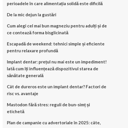
perioadele în care alimentația solidă este dificilă
De la mic dejun la gustări
Cum alegi cel mai bun magneziu pentru adulți și de
ce contează forma bisglicinată
Escapadă de weekend: tehnici simple și eficiente
pentru relaxare profundă
Implant dentar: prețul nu mai este un impediment!
Iată cum îți influențează dispozitivul starea de
sănătate generală
Cât de dureros este un implant dentar? Factori de
risc vs. avantaje
Mastodon fără stres: reguli de bun-simț și
etichetă
Plan de campanie cu advertoriale în 2025: câte,