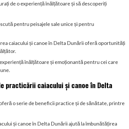
curați de o experiență înălțătoare și să descoperiți
scută pentru peisajele sale unice și pentru
area caiacului și canoe în Delta Dunării oferă oportunități
ălțător.
 experiență înălțătoare și emoționantă pentru cei care
iune.
le practicării caiacului și canoe în Delta
oferă o serie de beneficii practice și de sănătate, printre
acului și canoe în Delta Dunării ajută la îmbunătățirea