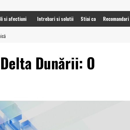
li si afectiuni
Intrebari si solutii
Stiai ca
Recomandari
nică
 Delta Dunării: O