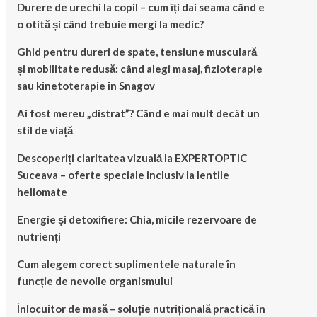
Durere de urechi la copil – cum îți dai seama când e
o otită și când trebuie mergi la medic?
Ghid pentru dureri de spate, tensiune musculară
și mobilitate redusă: când alegi masaj, fizioterapie
sau kinetoterapie în Snagov
Ai fost mereu „distrat”? Când e mai mult decât un
stil de viață
Descoperiți claritatea vizuală la EXPERTOPTIC
Suceava – oferte speciale inclusiv la lentile
heliomate
Energie și detoxifiere: Chia, micile rezervoare de
nutrienți
Cum alegem corect suplimentele naturale în
funcție de nevoile organismului
Înlocuitor de masă – soluție nutrițională practică în