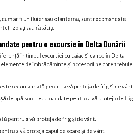
, cum ar fi un fluier sau o lanternă, sunt recomandate
eți izolați sau rătăciți.
ndate pentru o excursie în Delta Dunării
ferență în timpul excursiei cu caiac și canoe în Delta
 elemente de îmbrăcăminte și accesorii pe care trebuie
este recomandată pentru a vă proteja de frig și de vânt.
așă de apă sunt recomandate pentru a vă proteja de frig
ă pentru a vă proteja de frig și de vânt.
entru a vă proteja capul de soare și de vânt.