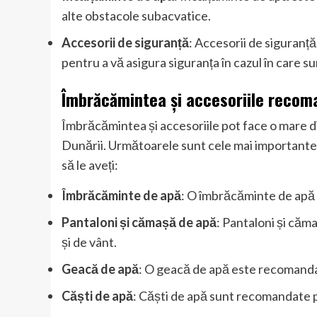
alte obstacole subacvatice.
Accesorii de siguranță
: Accesorii de siguranță
pentru a vă asigura siguranța în cazul în care sunt
Îmbrăcămintea și accesoriile recoma
Îmbrăcămintea și accesoriile pot face o mare di
Dunării. Următoarele sunt cele mai importante
să le aveți:
Îmbrăcăminte de apă
: O îmbrăcăminte de apă 
Pantaloni și cămașă de apă
: Pantaloni și căm
și de vânt.
Geacă de apă
: O geacă de apă este recomandat
Căști de apă
: Căști de apă sunt recomandate p