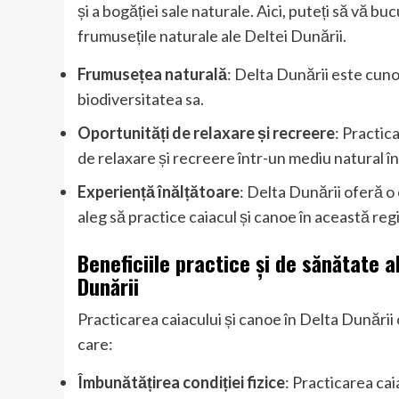
și a bogăției sale naturale. Aici, puteți să vă bu
frumusețile naturale ale Deltei Dunării.
Frumusețea naturală
: Delta Dunării este cuno
biodiversitatea sa.
Oportunități de relaxare și recreere
: Practic
de relaxare și recreere într-un mediu natural în
Experiență înălțătoare
: Delta Dunării oferă o
aleg să practice caiacul și canoe în această reg
Beneficiile practice și de sănătate a
Dunării
Practicarea caiacului și canoe în Delta Dunării 
care:
Îmbunătățirea condiției fizice
: Practicarea cai