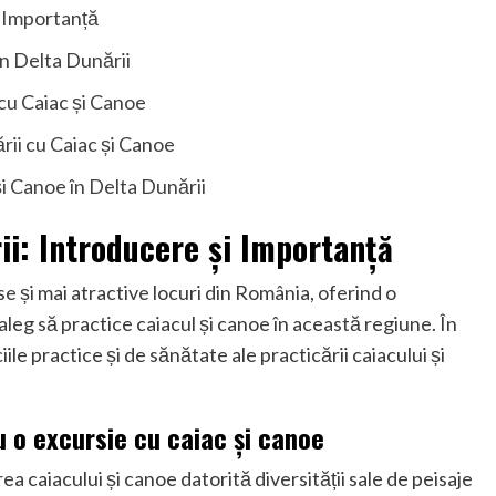
i Importanță
în Delta Dunării
 cu Caiac și Canoe
rii cu Caiac și Canoe
și Canoe în Delta Dunării
ii: Introducere și Importanță
e și mai atractive locuri din România, oferind o
aleg să practice caiacul și canoe în această regiune. În
ile practice și de sănătate ale practicării caiacului și
u o excursie cu caiac și canoe
a caiacului și canoe datorită diversității sale de peisaje