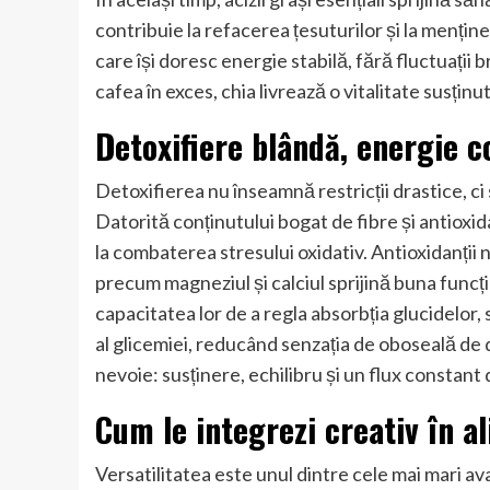
contribuie la refacerea țesuturilor și la menți
care își doresc energie stabilă, fără fluctuații 
cafea în exces, chia livrează o vitalitate susți
Detoxifiere blândă, energie 
Detoxifierea nu înseamnă restricții drastice, c
Datorită conținutului bogat de fibre și antioxidan
la combaterea stresului oxidativ. Antioxidanții n
precum magneziul și calciul sprijină buna funcți
capacitatea lor de a regla absorbția glucidelor, 
al glicemiei, reducând senzația de oboseală de
nevoie: susținere, echilibru și un flux constant
Cum le integrezi creativ în al
Versatilitatea este unul dintre cele mai mari ava