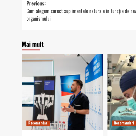
Post
Previous:
Cum alegem corect suplimentele naturale în funcție de nev
navigation
organismului
Mai mult
Recomandari
Recomandari