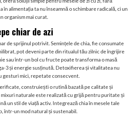
 oferă soluții simple pentru mesele de zi cu zi, fără
ia în alimentația ta nu înseamnă o schimbare radicală, ci un
un organism mai curat.
pe chiar de azi
r de sprijinul potrivit. Semințele de chia, fie consumate
librat, pot deveni parte din ritualul tău zilnic de îngrijire
thie sau într-un bol cu fructe poate transforma o masă
-3 și energie susținută. Detoxifierea și vitalitatea nu
cu gesturi mici, repetate consecvent.
ificate, construiești o rutină bazată pe calitate și
i mixuri naturale este realizată cu grijă pentru puritate și
nă un stil de viață activ. Integrează chia în mesele tale
p, într-un mod natural și sustenabil.