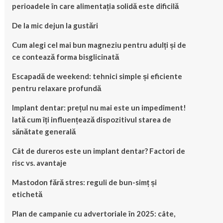
perioadele în care alimentația solidă este dificilă
De la mic dejun la gustări
Cum alegi cel mai bun magneziu pentru adulți și de
ce contează forma bisglicinată
Escapadă de weekend: tehnici simple și eficiente
pentru relaxare profundă
Implant dentar: prețul nu mai este un impediment!
Iată cum îți influențează dispozitivul starea de
sănătate generală
Cât de dureros este un implant dentar? Factori de
risc vs. avantaje
Mastodon fără stres: reguli de bun-simț și
etichetă
Plan de campanie cu advertoriale în 2025: câte,