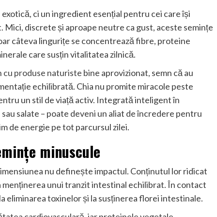
xotică, ci un ingredient esențial pentru cei care își
. Mici, discrete și aproape neutre ca gust, aceste semințe
oar câteva lingurițe se concentrează fibre, proteine
nerale care susțin vitalitatea zilnică.
 cu produse naturiste
bine aprovizionat, semn că au
imentație echilibrată. Chia nu promite miracole peste
ntru un stil de viață activ. Integrată inteligent în
i sau salate – poate deveni un aliat de încredere pentru
m de energie pe tot parcursul zilei.
semințe minuscule
imensiunea nu definește impactul. Conținutul lor ridicat
la menținerea unui tranzit intestinal echilibrat. În contact
a eliminarea toxinelor și la susținerea florei intestinale.
sănătatea cardiovasculară, iar proteinele vegetale