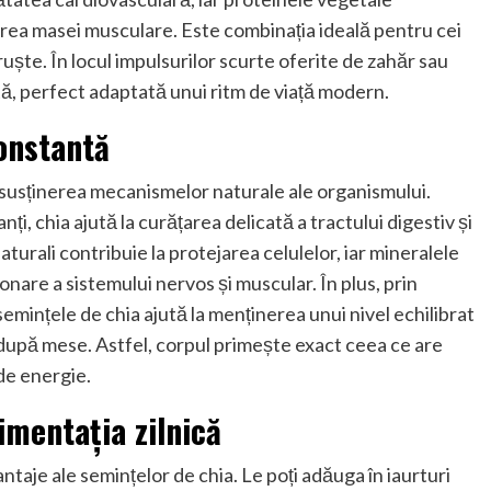
nerea masei musculare. Este combinația ideală pentru cei
bruște. În locul impulsurilor scurte oferite de zahăr sau
nută, perfect adaptată unui ritm de viață modern.
constantă
i susținerea mecanismelor naturale ale organismului.
ți, chia ajută la curățarea delicată a tractului digestiv și
aturali contribuie la protejarea celulelor, iar mineralele
onare a sistemului nervos și muscular. În plus, prin
semințele de chia ajută la menținerea unui nivel echilibrat
 după mese. Astfel, corpul primește exact ceea ce are
 de energie.
imentația zilnică
ntaje ale semințelor de chia. Le poți adăuga în iaurturi