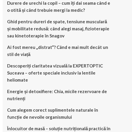
Durere de urechi la copil – cum îți dai seama când e
o otită și când trebuie mergi la medic?
Ghid pentru dureri de spate, tensiune musculară
și mobilitate redusă: când alegi masaj, fizioterapie
sau kinetoterapie în Snagov
Ai fost mereu „distrat”? Când e mai mult decât un
stil de viață
Descoperiți claritatea vizuală la EXPERTOPTIC
Suceava – oferte speciale inclusiv la lentile
heliomate
Energie și detoxifiere: Chia, micile rezervoare de
nutrienți
Cum alegem corect suplimentele naturale în
funcție de nevoile organismului
Înlocuitor de masă – soluție nutrițională practică în