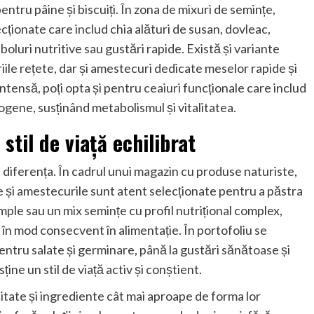
entru pâine și biscuiți. În zona de mixuri de semințe,
ecționate care includ chia alături de susan, dovleac,
boluri nutritive sau gustări rapide. Există și variante
iile rețete, dar și amestecuri dedicate meselor rapide și
intensă, poți opta și pentru
ceaiuri
funcționale care includ
ogene, susținând metabolismul și vitalitatea.
stil de viață echilibrat
e diferența. În cadrul unui magazin cu produse naturiste,
e și amestecurile sunt atent selecționate pentru a păstra
simple sau un
mix semințe
cu profil nutrițional complex,
în mod consecvent în alimentație. În portofoliu se
entru salate și germinare, până la gustări sănătoase și
ine un stil de viață activ și conștient.
citate și ingrediente cât mai aproape de forma lor