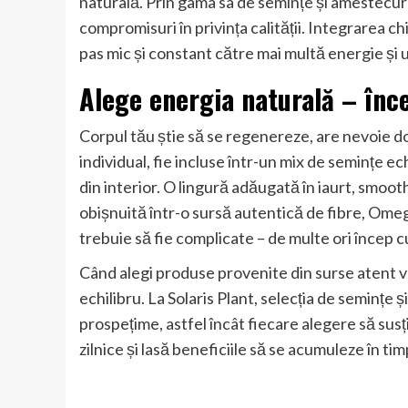
naturală. Prin gama sa de semințe și amestecuri,
compromisuri în privința calității. Integrarea ch
pas mic și constant către mai multă energie și 
Alege energia naturală – înce
Corpul tău știe să se regenereze, are nevoie doa
individual, fie incluse într-un mix de semințe echi
din interior. O lingură adăugată în iaurt, smoo
obișnuită într-o sursă autentică de fibre, Omega
trebuie să fie complicate – de multe ori încep 
Când alegi produse provenite din surse atent ver
echilibru. La Solaris Plant, selecția de semințe ș
prospețime, astfel încât fiecare alegere să susți
zilnice și lasă beneficiile să se acumuleze în tim