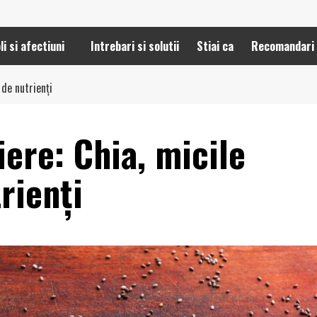
li si afectiuni
Intrebari si solutii
Stiai ca
Recomandari
 de nutrienți
iere: Chia, micile
rienți