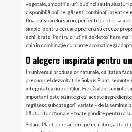
vegetale, smoothie-uri, budinci sau în aluaturi p
disponibilă online, găsești combinații atent sel
floarea-soarelui sau in, perfecte pentru salate, 
simple, pentru cei care preferă să creeze propr
echilibrate. Pentru o rutină de detoxifiere mai 
chia în combinație cu plante aromatice și adapt
O alegere inspirată pentru un 
În universul produselor naturale, calitatea fac
precum cel dezvoltat de Solaris Plant, semințel
integritatea nutrienților. Fie că alegi semințe 
important este să integrezi aceste ingrediente 
regăsesc subcategorii variate – de la semințe p
băuturi funcționale – toate gândite pentru a susț
Solaris Plant pune accent pe echilibru, autenti