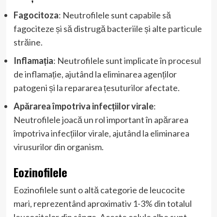
Fagocitoza
: Neutrofilele sunt capabile să
fagociteze și să distrugă bacteriile și alte particule
străine.
Inflamația
: Neutrofilele sunt implicate în procesul
de inflamație, ajutând la eliminarea agenților
patogeni și la repararea țesuturilor afectate.
Apărarea împotriva infecțiilor virale
:
Neutrofilele joacă un rol important în apărarea
împotriva infecțiilor virale, ajutând la eliminarea
virusurilor din organism.
Eozinofilele
Eozinofilele sunt o altă categorie de leucocite
mari, reprezentând aproximativ 1-3% din totalul
leucocitelor din sânge. Aceste celule albe sunt