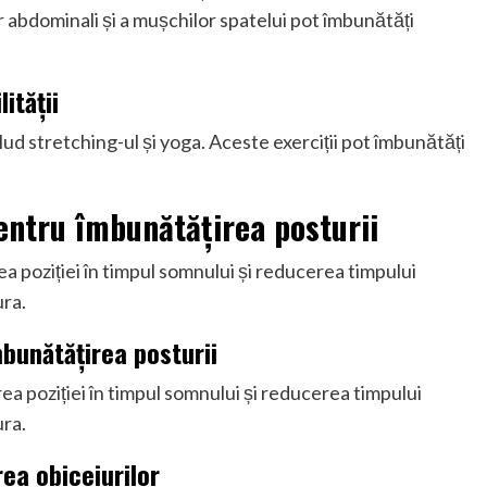
r abdominali și a mușchilor spatelui pot îmbunătăți
ității
nclud stretching-ul și yoga. Aceste exerciții pot îmbunătăți
pentru îmbunătățirea posturii
rea poziției în timpul somnului și reducerea timpului
ura.
îmbunătățirea posturii
area poziției în timpul somnului și reducerea timpului
ura.
ea obiceiurilor