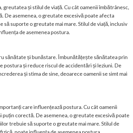
, greutatea și stilul de viață. Cu cât oamenii îmbătrânesc,
ectă. De asemenea, o greutate excesivă poate afecta
e să suporte o greutate mai mare. Stilul de viață, inclusiv
e influența de asemenea postura.
ru sănătate și bunăstare. Îmbunătățește sănătatea prin
e postura și reduce riscul de accidentări și leziuni. De
crederea și stima de sine, deoarece oamenii se simt mai
i importanți care influențează postura. Cu cât oamenii
mai puțin corectă. De asemenea, o greutate excesivă poate
ilor trebuie să suporte o greutate mai mare. Stilul de
ea fizică, poate influența de asemenea postura.