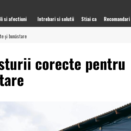
li si afectiuni
Intrebari si solutii
Stiai ca
Recomandari
te și bunăstare
sturii corecte pentru
tare