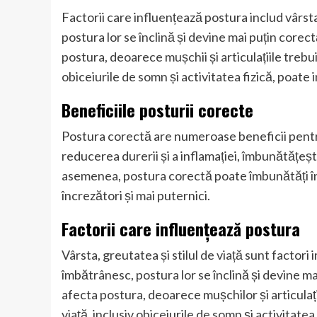
Factorii care influențează postura includ vârsta
postura lor se înclină și devine mai puțin cor
postura, deoarece mușchii și articulațiile trebui
obiceiurile de somn și activitatea fizică, poat
Beneficiile posturii corecte
Postura corectă are numeroase beneficii pent
reducerea durerii și a inflamației, îmbunătățeșt
asemenea, postura corectă poate îmbunătăți în
încrezători și mai puternici.
Factorii care influențează postura
Vârsta, greutatea și stilul de viață sunt factor
îmbătrânesc, postura lor se înclină și devine 
afecta postura, deoarece mușchilor și articulați
viață, inclusiv obiceiurile de somn și activitat