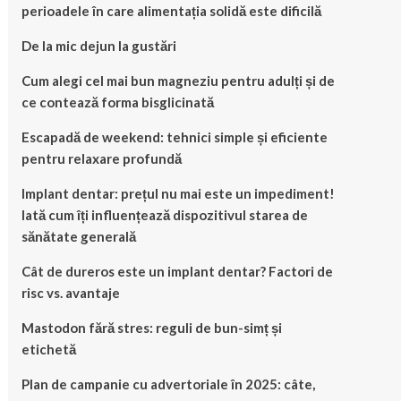
perioadele în care alimentația solidă este dificilă
De la mic dejun la gustări
Cum alegi cel mai bun magneziu pentru adulți și de
ce contează forma bisglicinată
Escapadă de weekend: tehnici simple și eficiente
pentru relaxare profundă
Implant dentar: prețul nu mai este un impediment!
Iată cum îți influențează dispozitivul starea de
sănătate generală
Cât de dureros este un implant dentar? Factori de
risc vs. avantaje
Mastodon fără stres: reguli de bun-simț și
etichetă
Plan de campanie cu advertoriale în 2025: câte,