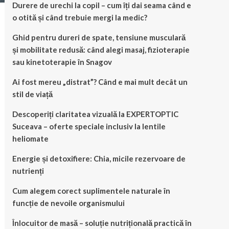
Durere de urechi la copil – cum îți dai seama când e
o otită și când trebuie mergi la medic?
Ghid pentru dureri de spate, tensiune musculară
și mobilitate redusă: când alegi masaj, fizioterapie
sau kinetoterapie în Snagov
Ai fost mereu „distrat”? Când e mai mult decât un
stil de viață
Descoperiți claritatea vizuală la EXPERTOPTIC
Suceava – oferte speciale inclusiv la lentile
heliomate
Energie și detoxifiere: Chia, micile rezervoare de
nutrienți
Cum alegem corect suplimentele naturale în
funcție de nevoile organismului
Înlocuitor de masă – soluție nutrițională practică în