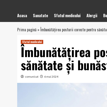
Acasa
Sanatate
Sfatul medicului
Alergii
Bo
Prima pagină
»
Îmbunătățirea posturii corecte pentru sănăta
Sfatul medicului
Îmbunătățirea po
sănătate și bunăs
comunicat
6 mai 2024