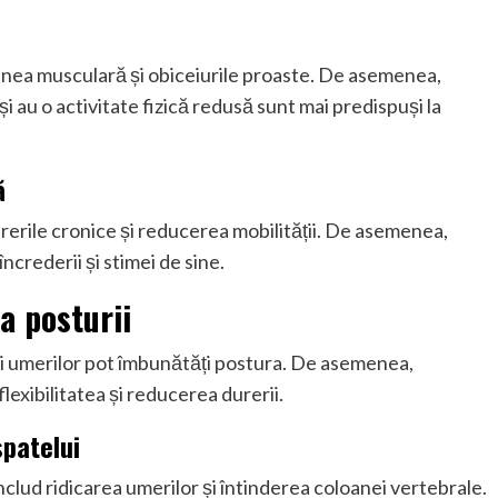
unea musculară și obiceiurile proaste. De asemenea,
i au o activitate fizică redusă sunt mai predispuși la
ă
erile cronice și reducerea mobilității. De asemenea,
crederii și stimei de sine.
a posturii
 și umerilor pot îmbunătăți postura. De asemenea,
flexibilitatea și reducerea durerii.
spatelui
includ ridicarea umerilor și întinderea coloanei vertebrale.