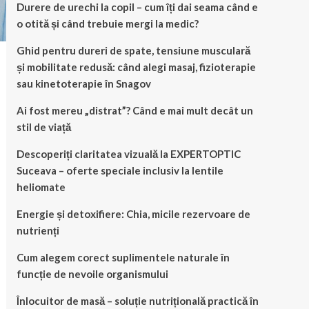
Durere de urechi la copil – cum îți dai seama când e
o otită și când trebuie mergi la medic?
Ghid pentru dureri de spate, tensiune musculară
și mobilitate redusă: când alegi masaj, fizioterapie
sau kinetoterapie în Snagov
Ai fost mereu „distrat”? Când e mai mult decât un
stil de viață
Descoperiți claritatea vizuală la EXPERTOPTIC
Suceava – oferte speciale inclusiv la lentile
heliomate
Energie și detoxifiere: Chia, micile rezervoare de
nutrienți
Cum alegem corect suplimentele naturale în
funcție de nevoile organismului
Înlocuitor de masă – soluție nutrițională practică în