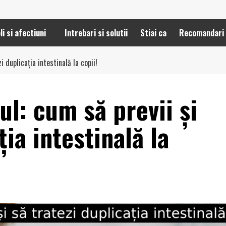
li si afectiuni
Intrebari si solutii
Stiai ca
Recomandari
 duplicația intestinală la copii!
l: cum să previi și
ția intestinală la