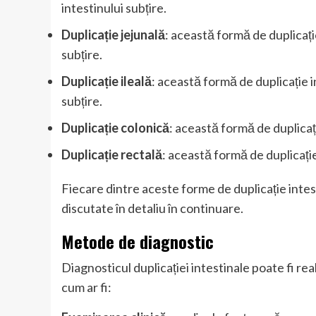
intestinului subțire.
Duplicație jejunală
: această formă de duplicație
subțire.
Duplicație ileală
: această formă de duplicație in
subțire.
Duplicație colonică
: această formă de duplicați
Duplicație rectală
: această formă de duplicație
Fiecare dintre aceste forme de duplicație intest
discutate în detaliu în continuare.
Metode de diagnostic
Diagnosticul duplicației intestinale poate fi re
cum ar fi: