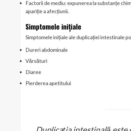
Factorii de mediu: expunerea la substanțe chimice
apariție a afecțiunii.
Simptomele inițiale
Simptomele inițiale ale duplicației intestinale po
Dureri abdominale
Vărsături
Diaree
Pierderea apetitului
„Duplicația intestinală este