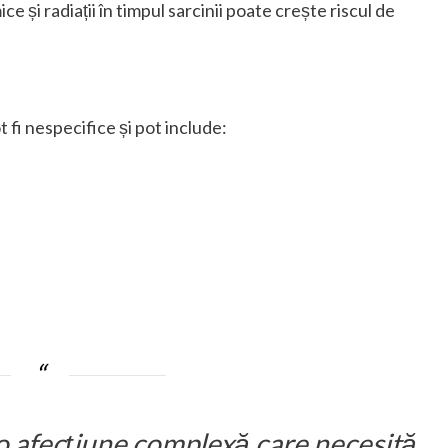
 și radiații în timpul sarcinii poate crește riscul de
t fi nespecifice și pot include:
 o afecțiune complexă care necesită