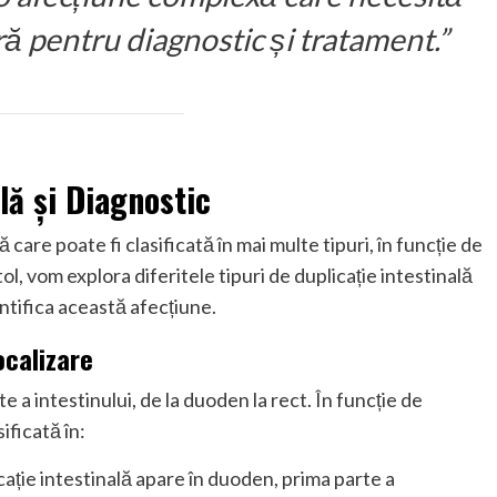
ă pentru diagnostic și tratament.”
lă și Diagnostic
care poate fi clasificată în mai multe tipuri, în funcție de
itol, vom explora diferitele tipuri de duplicație intestinală
ntifica această afecțiune.
ocalizare
e a intestinului, de la duoden la rect. În funcție de
sificată în:
cație intestinală apare în duoden, prima parte a