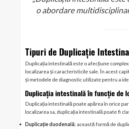
o abordare multidisciplinar
Tipuri de Duplicație Intestina
Duplicația intestinală este o afecțiune complexă 
localizarea și caracteristicile sale. În acest cap
și metodele de diagnostic utilizate pentru a ide
Duplicația intestinală în funcție de l
Duplicația intestinală poate apărea în orice part
localizarea sa, duplicația intestinală poate fi cla
Duplicație duodenală
: această formă de dupli