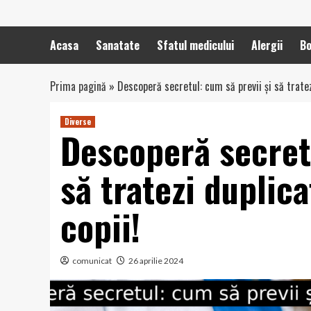
Acasa
Sanatate
Sfatul medicului
Alergii
Bo
Prima pagină
»
Descoperă secretul: cum să previi și să tratezi
Diverse
Descoperă secretu
să tratezi duplica
copii!
comunicat
26 aprilie 2024