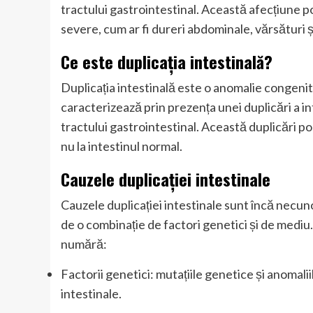
tractului gastrointestinal. Această afecțiune
severe, cum ar fi dureri abdominale, vărsături ș
Ce este duplicația intestinală?
Duplicația intestinală este o anomalie congenit
caracterizează prin prezența unei duplicări a int
tractului gastrointestinal. Această duplicări po
nu la intestinul normal.
Cauzele duplicației intestinale
Cauzele duplicației intestinale sunt încă necu
de o combinație de factori genetici și de mediu. 
numără:
Factorii genetici: mutațiile genetice și anomalii
intestinale.