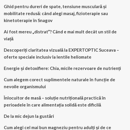
Ghid pentru dureri de spate, tensiune musculară și
mobilitate redusă: când alegi masaj, fizioterapie sau
kinetoterapie în Snagov
Ai fost mereu „distrat”? Când e mai mult decât un stil de
viață
Descoperiți claritatea vizuală la EXPERTOPTIC Suceava –
oferte speciale inclusiv la lentile heliomate
Energie și detoxifiere: Chia, micile rezervoare de nutrienți
Cum alegem corect suplimentele naturale în funcție de
nevoile organismului
Înlocuitor de masă – soluție nutrițională practică în
perioadele în care alimentația solidă este dificilă
De la mic dejun la gustări
Cum alegi cel mai bun magneziu pentru adulți și de ce