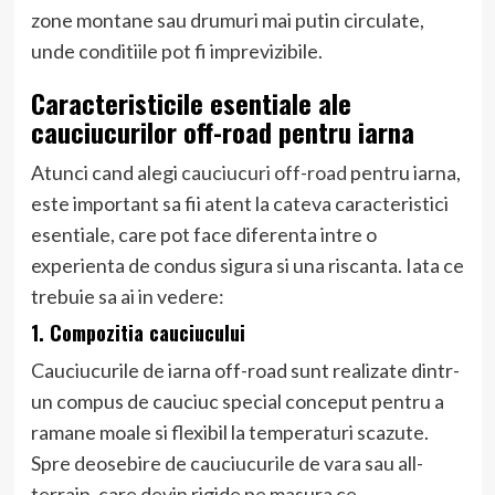
zone montane sau drumuri mai putin circulate,
unde conditiile pot fi imprevizibile.
Caracteristicile esentiale ale
cauciucurilor off-road pentru iarna
Atunci cand alegi
cauciucuri off-road
pentru iarna,
este important sa fii atent la cateva caracteristici
esentiale, care pot face diferenta intre o
experienta de condus sigura si una riscanta. Iata ce
trebuie sa ai in vedere:
1. Compozitia cauciucului
Cauciucurile de iarna off-road sunt realizate dintr-
un compus de cauciuc special conceput pentru a
ramane moale si flexibil la temperaturi scazute.
Spre deosebire de cauciucurile de vara sau all-
terrain, care devin rigide pe masura ce