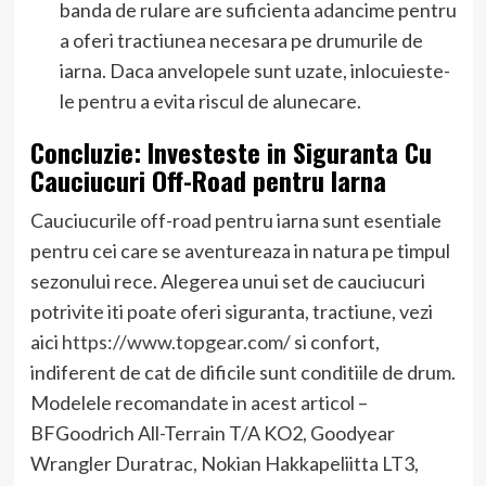
banda de rulare are suficienta adancime pentru
a oferi tractiunea necesara pe drumurile de
iarna. Daca anvelopele sunt uzate, inlocuieste-
le pentru a evita riscul de alunecare.
Concluzie: Investeste in Siguranta Cu
Cauciucuri Off-Road pentru Iarna
Cauciucurile off-road pentru iarna sunt esentiale
pentru cei care se aventureaza in natura pe timpul
sezonului rece. Alegerea unui set de cauciucuri
potrivite iti poate oferi siguranta, tractiune, vezi
aici
https://www.topgear.com/
si confort,
indiferent de cat de dificile sunt conditiile de drum.
Modelele recomandate in acest articol –
BFGoodrich All-Terrain T/A KO2, Goodyear
Wrangler Duratrac, Nokian Hakkapeliitta LT3,