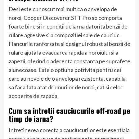
Desi este cunoscut mai mult ca o anvelopa de
noroi, Cooper Discoverer STT Pro se comporta
foarte bine si in conditii de iarna datorita benzii de
rulare agresive si a compozitiei sale de cauciuc.
Flancurile ranforsate si designul robust al benzii de
rulare ajuta la evacuarea rapida a noroiului si a
zapezii, oferind o aderenta constanta pe suprafete
alunecoase. Este o optiune potrivita pentru cei
care au nevoie de o anvelopa rezistenta, capabila
sa faca fata atat drumurilor de noroi, cat si celor
acoperite de zapada.
Cum sa intretii cauciucurile off-road pe
timp de iarna?
Intretinerea corecta a cauciucurilor este esentiala
pentru a te bucura de performanta lor maxima si