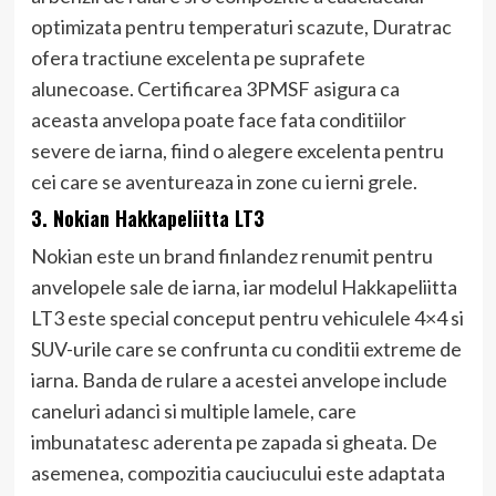
optimizata pentru temperaturi scazute, Duratrac
ofera tractiune excelenta pe suprafete
alunecoase. Certificarea 3PMSF asigura ca
aceasta anvelopa poate face fata conditiilor
severe de iarna, fiind o alegere excelenta pentru
cei care se aventureaza in zone cu ierni grele.
3. Nokian Hakkapeliitta LT3
Nokian este un brand finlandez renumit pentru
anvelopele sale de iarna, iar modelul Hakkapeliitta
LT3 este special conceput pentru vehiculele 4×4 si
SUV-urile care se confrunta cu conditii extreme de
iarna. Banda de rulare a acestei anvelope include
caneluri adanci si multiple lamele, care
imbunatatesc aderenta pe zapada si gheata. De
asemenea, compozitia cauciucului este adaptata