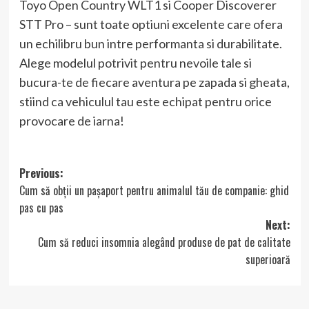
Toyo Open Country WLT1 si Cooper Discoverer
STT Pro – sunt toate optiuni excelente care ofera
un echilibru bun intre performanta si durabilitate.
Alege modelul potrivit pentru nevoile tale si
bucura-te de fiecare aventura pe zapada si gheata,
stiind ca vehiculul tau este echipat pentru orice
provocare de iarna!
Post
Previous:
Cum să obții un pașaport pentru animalul tău de companie: ghid
navigation
pas cu pas
Next:
Cum să reduci insomnia alegând produse de pat de calitate
superioară