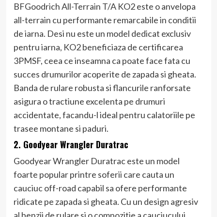
BFGoodrich All-Terrain T/A KO2 este o anvelopa
all-terrain cu performante remarcabile in conditii
de iarna. Desi nu este un model dedicat exclusiv
pentru iarna, KO2 beneficiaza de certificarea
3PMSF, ceea ce inseamna ca poate face fata cu
succes drumurilor acoperite de zapada si gheata.
Banda de rulare robusta si flancurile ranforsate
asigura o tractiune excelenta pe drumuri
accidentate, facandu-l ideal pentru calatoriile pe
trasee montane si paduri.
2. Goodyear Wrangler Duratrac
Goodyear Wrangler Duratrac este un model
foarte popular printre soferii care cauta un
cauciuc off-road capabil sa ofere performante
ridicate pe zapada si gheata. Cu un design agresiv
al benzii de rulare si o compozitie a cauciucului