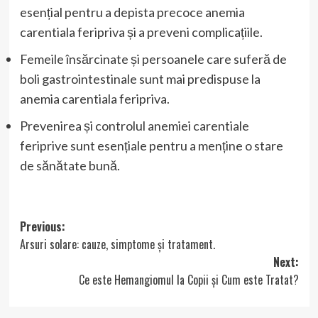
esențial pentru a depista precoce anemia
carentiala feripriva și a preveni complicațiile.
Femeile însărcinate și persoanele care suferă de
boli gastrointestinale sunt mai predispuse la
anemia carentiala feripriva.
Prevenirea și controlul anemiei carentiale
feriprive sunt esențiale pentru a menține o stare
de sănătate bună.
Post
Previous:
Arsuri solare: cauze, simptome și tratament.
navigation
Next:
Ce este Hemangiomul la Copii și Cum este Tratat?