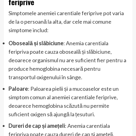
feriprive
Simptomele anemiei carentiale feriprive pot varia
de la o persoană la alta, dar cele mai comune
simptome includ:
Oboseală și slăbiciune
: Anemia carentiala
feripriva poate cauza oboseală și slăbiciune,
deoarece organismul nu are suficient fier pentru a
produce hemoglobina necesară pentru
transportul oxigenului în sânge.
Paloare
: Paloarea pielii și a mucoaselor este un
simptom comun al anemiei carentiale feriprive,
deoarece hemoglobina scăzută nu permite
suficient oxigen să ajungă la țesuturi.
Dureri de cap și amețeli
: Anemia carentiala
feripriva poate cauza dureri de cap și amețeli,