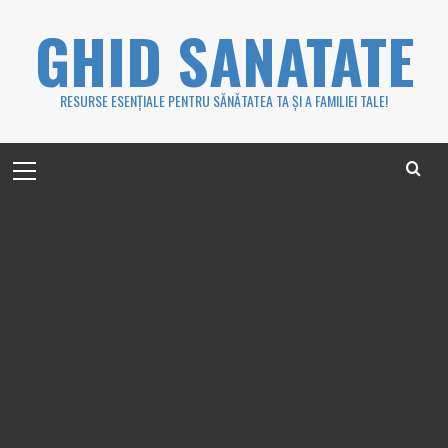
Skip
GHID SANATATE
to
content
RESURSE ESENȚIALE PENTRU SĂNĂTATEA TA ȘI A FAMILIEI TALE!
Primary
Menu