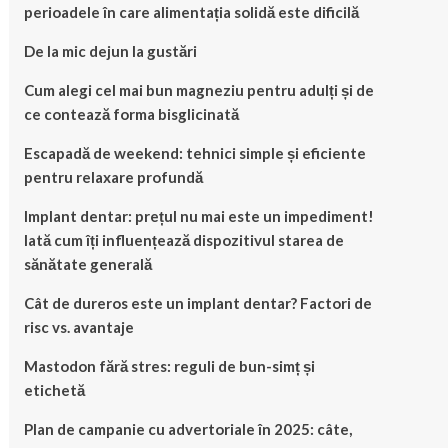
perioadele în care alimentația solidă este dificilă
De la mic dejun la gustări
Cum alegi cel mai bun magneziu pentru adulți și de
ce contează forma bisglicinată
Escapadă de weekend: tehnici simple și eficiente
pentru relaxare profundă
Implant dentar: prețul nu mai este un impediment!
Iată cum îți influențează dispozitivul starea de
sănătate generală
Cât de dureros este un implant dentar? Factori de
risc vs. avantaje
Mastodon fără stres: reguli de bun-simț și
etichetă
Plan de campanie cu advertoriale în 2025: câte,