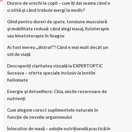
Durere de urechi la copil – cum îți dai seama când e
o otită și când trebuie mergi la medic?
Ghid pentru dureri de spate, tensiune musculară
și mobilitate redusă: când alegi masaj, fizioterapie
sau kinetoterapie în Snagov
Ai fost mereu „distrat”? Când e mai mult decât un
stil de viață
Descoperiți claritatea vizuală la EXPERTOPTIC
Suceava – oferte speciale inclusiv la lentile
heliomate
Energie și detoxifiere: Chia, micile rezervoare de
nutrienți
Cum alegem corect suplimentele naturale în
funcție de nevoile organismului
Înlocuitor de masă – soluție nutrițională practică în