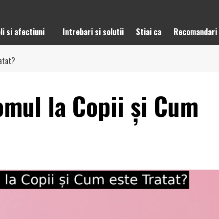
li si afectiuni
Intrebari si solutii
Stiai ca
Recomandari
atat?
mul la Copii și Cum