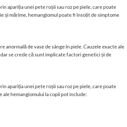
in apariția unei pete roșii sau roz pe piele, care poate
ație și mărime, hemangiomul poate fi însoțit de simptome
e anormală de vase de sânge în piele. Cauzele exacte ale
ar se crede că sunt implicate factori genetici și de
in apariția unei pete roșii sau roz pe piele, care poate
e ale hemangiomului la copii pot include: