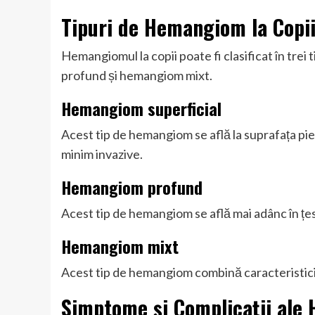
Tipuri de Hemangiom la Copi
Hemangiomul la copii poate fi clasificat în tre
profund și hemangiom mixt.
Hemangiom superficial
Acest tip de hemangiom se află la suprafața piel
minim invazive.
Hemangiom profund
Acest tip de hemangiom se află mai adânc în țes
Hemangiom mixt
Acest tip de hemangiom combină caracteristici
Simptome și Complicații ale 