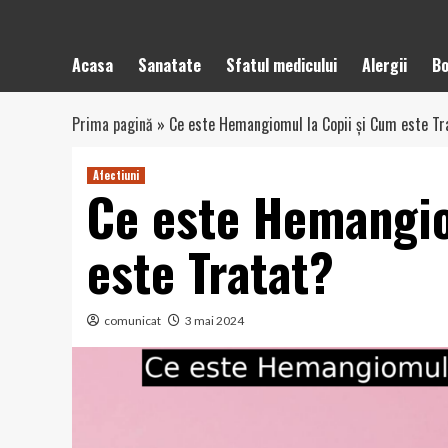
Acasa
Sanatate
Sfatul medicului
Alergii
Bo
Prima pagină
»
Ce este Hemangiomul la Copii și Cum este Tr
Afectiuni
Ce este Hemangio
este Tratat?
comunicat
3 mai 2024