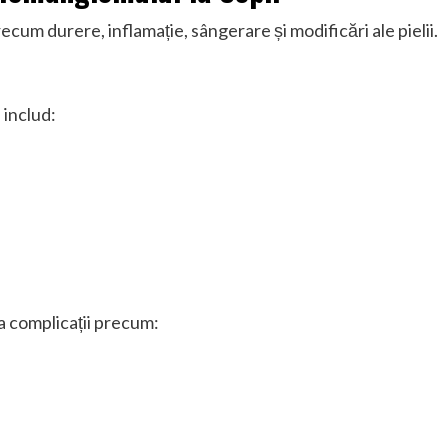
um durere, inflamație, sângerare și modificări ale pielii.
includ:
a complicații precum: