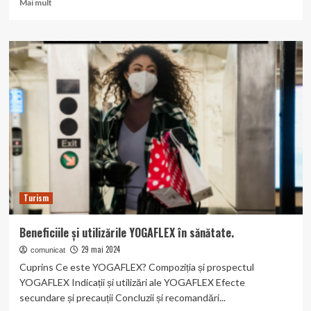
Read
Mai mult
more
about
Cystone
–
Medicamentul
pentru
Sănătatea
Renală
Turism
Beneficiile și utilizările YOGAFLEX în sănătate.
29 mai 2024
comunicat
Cuprins Ce este YOGAFLEX? Compoziția și prospectul
YOGAFLEX Indicații și utilizări ale YOGAFLEX Efecte
secundare și precauții Concluzii și recomandări...