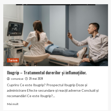
Heparina:
Proprietăți
și
Aplicații
în
Medicină
Turism
Ibugrip – Tratamentul durerilor și inflamațiilor.
29 mai 2024
comunicat
Cuprins Ce este Ibugrip? Prospectul Ibugrip Doze și
administrare Efecte secundare și reacții adverse Concluzii și
recomandări Ce este Ibugrip?...
Read
Mai mult
more