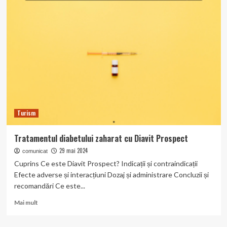
simptomelor
de
greață
și
vărsătură
cu
Arlevert
Turism
Tratamentul diabetului zaharat cu Diavit Prospect
29 mai 2024
comunicat
Cuprins Ce este Diavit Prospect? Indicații și contraindicații
Efecte adverse și interacțiuni Dozaj și administrare Concluzii și
recomandări Ce este...
Read
Mai mult
more
about