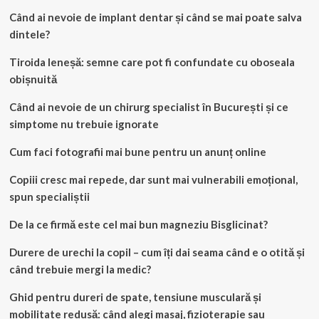
Când ai nevoie de implant dentar și când se mai poate salva
dintele?
Tiroida leneșă: semne care pot fi confundate cu oboseala
obișnuită
Când ai nevoie de un chirurg specialist în București și ce
simptome nu trebuie ignorate
Cum faci fotografii mai bune pentru un anunț online
Copiii cresc mai repede, dar sunt mai vulnerabili emoțional,
spun specialiștii
De la ce firmă este cel mai bun magneziu Bisglicinat?
Durere de urechi la copil – cum îți dai seama când e o otită și
când trebuie mergi la medic?
Ghid pentru dureri de spate, tensiune musculară și
mobilitate redusă: când alegi masaj, fizioterapie sau