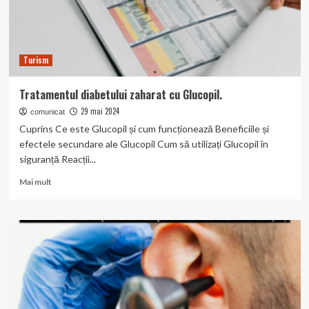
Turism
Tratamentul diabetului zaharat cu Glucopil.
29 mai 2024
comunicat
Cuprins Ce este Glucopil și cum funcționează Beneficiile și
efectele secundare ale Glucopil Cum să utilizați Glucopil în
siguranță Reacții...
Read
Mai mult
more
about
Tratamentul
diabetului
zaharat
cu
Glucopil.