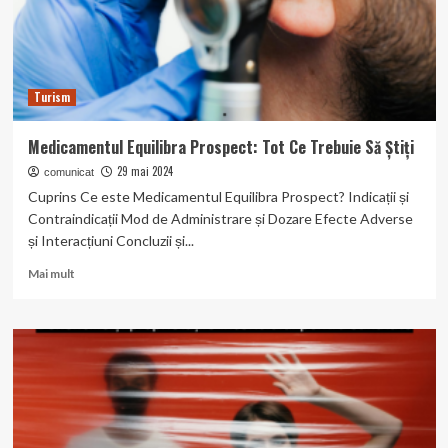
Turism
Medicamentul Equilibra Prospect: Tot Ce Trebuie Să Știți
29 mai 2024
comunicat
Cuprins Ce este Medicamentul Equilibra Prospect? Indicații și
Contraindicații Mod de Administrare și Dozare Efecte Adverse
și Interacțiuni Concluzii și...
Read
Mai mult
more
about
Medicamentul
Equilibra
Prospect:
Tot
Ce
Trebuie
Să