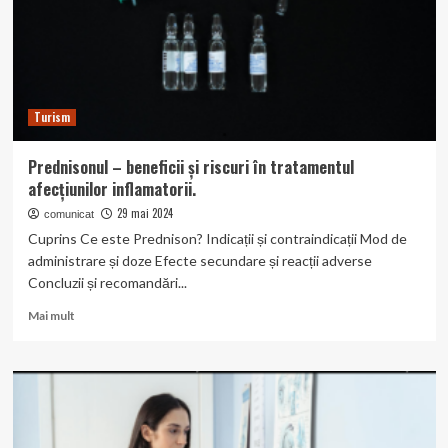
Turism
Prednisonul – beneficii și riscuri în tratamentul
afecțiunilor inflamatorii.
29 mai 2024
comunicat
Cuprins Ce este Prednison? Indicații și contraindicații Mod de
administrare și doze Efecte secundare și reacții adverse
Concluzii și recomandări...
Read
Mai mult
more
about
Prednisonul
–
beneficii
și
riscuri