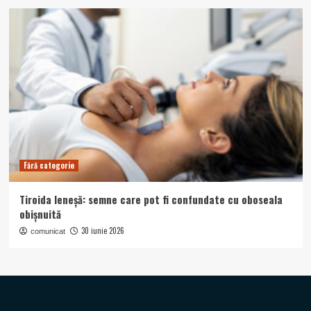
Fără categorie
Tiroida leneșă: semne care pot fi confundate cu oboseala
obișnuită
30 iunie 2026
comunicat