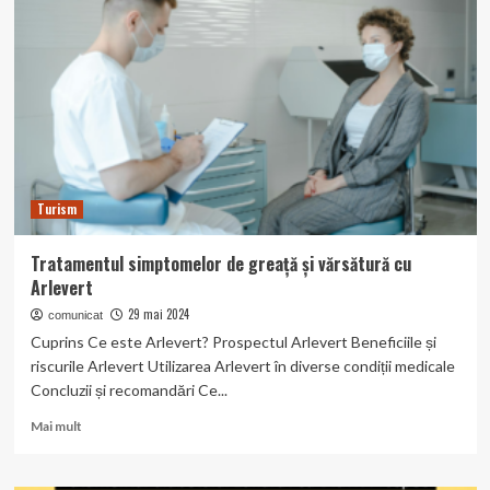
cu
Claritine
Turism
Tratamentul simptomelor de greață și vărsătură cu
Arlevert
29 mai 2024
comunicat
Cuprins Ce este Arlevert? Prospectul Arlevert Beneficiile și
riscurile Arlevert Utilizarea Arlevert în diverse condiții medicale
Concluzii și recomandări Ce...
Read
Mai mult
more
about
Tratamentul