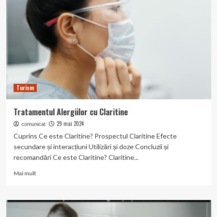
și
Riscuri
în
Tratamentul
Infecțiilor.
Turism
Tratamentul Alergiilor cu Claritine
29 mai 2024
comunicat
Cuprins Ce este Claritine? Prospectul Claritine Efecte
secundare și interacțiuni Utilizări și doze Concluzii și
recomandări Ce este Claritine? Claritine...
Read
Mai mult
more
about
Tratamentul
Alergiilor