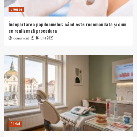
Diverse
Îndepărtarea papiloamelor: când este recomandată și cum
se realizează procedura
16 iulie 2026
comunicat
Clinici