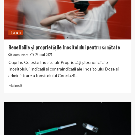
Știți
Turism
Beneficiile și proprietățile Inositolului pentru sănătate
29 mai 2024
comunicat
Cuprins Ce este Inositolul? Proprietăți și beneficii ale
Inositolului Indicații și contraindicații ale Inositolului Doze și
administrare a Inositolului Concluzii...
Read
Mai mult
more
about
Beneficiile
și
proprietățile
Inositolului
pentru
sănătate