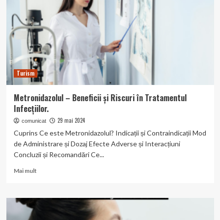
în
tratamentul
afecțiunilor
inflamatorii.
Turism
Metronidazolul – Beneficii și Riscuri în Tratamentul
Infecțiilor.
29 mai 2024
comunicat
Cuprins Ce este Metronidazolul? Indicații și Contraindicații Mod
de Administrare și Dozaj Efecte Adverse și Interacțiuni
Concluzii și Recomandări Ce...
Read
Mai mult
more
about
Metronidazolul
–
Beneficii