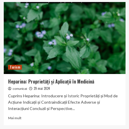
Tratamentul
diabetului
zaharat
cu
Diavit
Prospect
Turism
Heparina: Proprietăți și Aplicații în Medicină
29 mai 2024
comunicat
Cuprins Heparina: Introducere și Istoric Proprietăți și Mod de
Acțiune Indicații și Contraindicații Efecte Adverse și
Interacțiuni Concluzii și Perspective...
Read
Mai mult
more
about