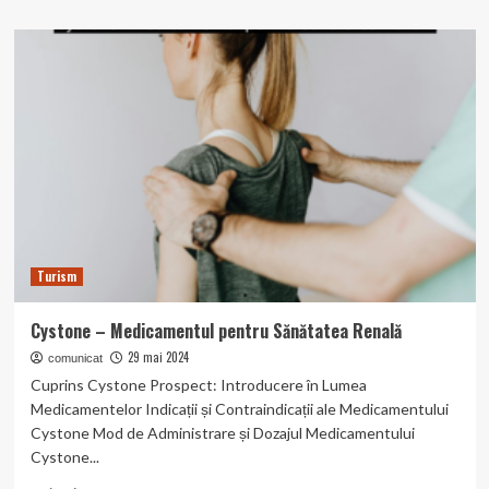
about
Ibugrip
–
Tratamentul
durerilor
și
inflamațiilor.
Turism
Cystone – Medicamentul pentru Sănătatea Renală
29 mai 2024
comunicat
Cuprins Cystone Prospect: Introducere în Lumea
Medicamentelor Indicații și Contraindicații ale Medicamentului
Cystone Mod de Administrare și Dozajul Medicamentului
Cystone...