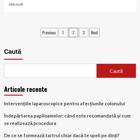
Read
Mai mult
more
about
Beneficiile
și
Paginație
Previous
1
3
Next
2
utilizările
articole
YOGAFLEX
în
Caută
sănătate.
Caută
Articole recente
Intervențiile laparoscopice pentru afecțiunile colonului
Îndepărtarea papiloamelor: când este recomandată și cum
se realizează procedura
De ce se formează tartrul chiar dacă te speli pe dinți?