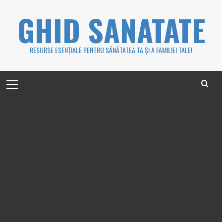
Skip
GHID SANATATE
to
content
RESURSE ESENȚIALE PENTRU SĂNĂTATEA TA ȘI A FAMILIEI TALE!
Primary
Menu