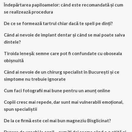
Îndepărtarea papiloamelor: când este recomandată și cum
se realizează procedura
De ce se formează tartrul chiar dacă te speli pe dinți?
Când ai nevoie de implant dentar și când se mai poate salva
dintele?
Tiroida leneșă: semne care pot fi confundate cu oboseala
obișnuită
Când ai nevoie de un chirurg specialist în București și ce
simptome nu trebuie ignorate
Cum faci fotografii mai bune pentru un anunț online
Copiii cresc mai repede, dar sunt mai vulnerabili emoțional,
spun specialiștii
De la ce firmă este cel mai bun magneziu Bisglicinat?
Durere de urechi la copil – cum îți dai seama când e o otită și