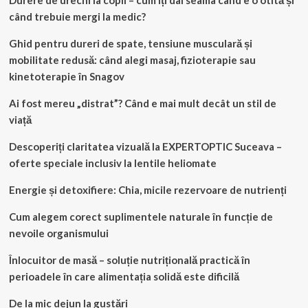
când trebuie mergi la medic?
Ghid pentru dureri de spate, tensiune musculară și
mobilitate redusă: când alegi masaj, fizioterapie sau
kinetoterapie în Snagov
Ai fost mereu „distrat”? Când e mai mult decât un stil de
viață
Descoperiți claritatea vizuală la EXPERTOPTIC Suceava –
oferte speciale inclusiv la lentile heliomate
Energie și detoxifiere: Chia, micile rezervoare de nutrienți
Cum alegem corect suplimentele naturale în funcție de
nevoile organismului
Înlocuitor de masă – soluție nutrițională practică în
perioadele în care alimentația solidă este dificilă
De la mic dejun la gustări