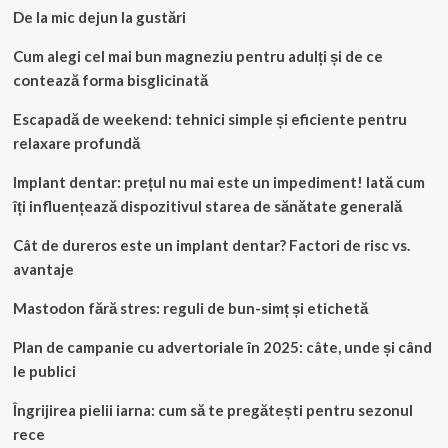
De la mic dejun la gustări
Cum alegi cel mai bun magneziu pentru adulți și de ce
contează forma bisglicinată
Escapadă de weekend: tehnici simple și eficiente pentru
relaxare profundă
Implant dentar: prețul nu mai este un impediment! Iată cum
îți influențează dispozitivul starea de sănătate generală
Cât de dureros este un implant dentar? Factori de risc vs.
avantaje
Mastodon fără stres: reguli de bun-simț și etichetă
Plan de campanie cu advertoriale în 2025: câte, unde și când
le publici
Îngrijirea pielii iarna: cum să te pregătești pentru sezonul
rece