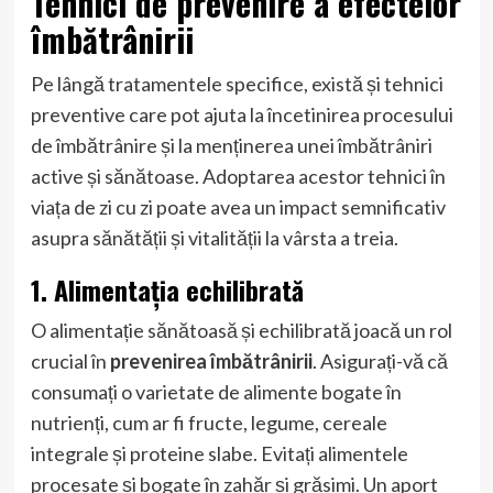
Tehnici de prevenire a efectelor
îmbătrânirii
Pe lângă tratamentele specifice, există și tehnici
preventive care pot ajuta la încetinirea procesului
de îmbătrânire și la menținerea unei îmbătrâniri
active și sănătoase. Adoptarea acestor tehnici în
viața de zi cu zi poate avea un impact semnificativ
asupra sănătății și vitalității la vârsta a treia.
1. Alimentația echilibrată
O alimentație sănătoasă și echilibrată joacă un rol
crucial în
prevenirea îmbătrânirii
. Asigurați-vă că
consumați o varietate de alimente bogate în
nutrienți, cum ar fi fructe, legume, cereale
integrale și proteine slabe. Evitați alimentele
procesate și bogate în zahăr și grăsimi. Un aport