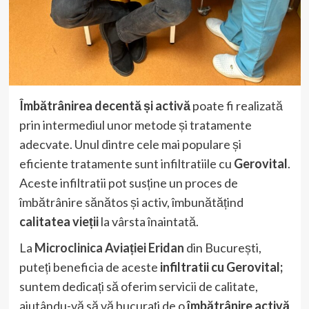
Îmbătrânirea decentă și activă
poate fi realizată
prin intermediul unor metode și tratamente
adecvate. Unul dintre cele mai populare și
eficiente tratamente sunt infiltratiile cu
Gerovital
.
Aceste infiltratii pot susține un proces de
îmbătrânire sănătos și activ, îmbunătățind
calitatea vieții
la vârsta înaintată.
La
Microclinica Aviației Eridan
din București,
puteți beneficia de aceste
infiltratii cu Gerovital;
suntem dedicați să oferim servicii de calitate,
ajutându-vă să vă bucurați de o
îmbătrânire activă