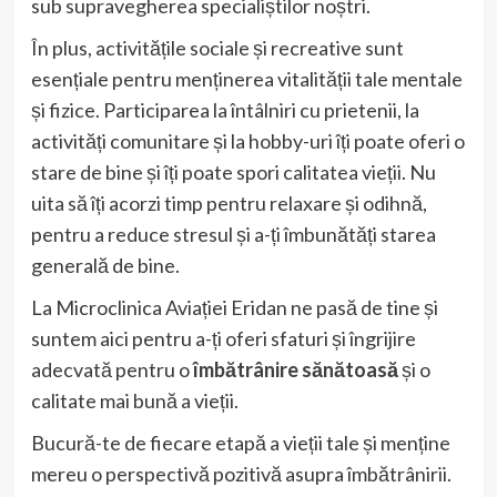
sub supravegherea specialiștilor noștri.
În plus, activitățile sociale și recreative sunt
esențiale pentru menținerea vitalității tale mentale
și fizice. Participarea la întâlniri cu prietenii, la
activități comunitare și la hobby-uri îți poate oferi o
stare de bine și îți poate spori calitatea vieții. Nu
uita să îți acorzi timp pentru relaxare și odihnă,
pentru a reduce stresul și a-ți îmbunătăți starea
generală de bine.
La Microclinica Aviației Eridan ne pasă de tine și
suntem aici pentru a-ți oferi sfaturi și îngrijire
adecvată pentru o
îmbătrânire sănătoas
ă
și o
calitate mai bună a vieții.
Bucură-te de fiecare etapă a vieții tale și menține
mereu o perspectivă pozitivă asupra îmbătrânirii.