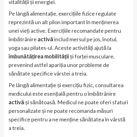
vitalității și energiei.
Pe lângă alimentație, exercițiile fizice regulate
reprezintă un alt pilon important în menținerea
unei vieți active. Exercițiile recomandate pentru
îmbătrânire
activă
includ mersul pe jos, înotul,
yoga sau pilates-ul. Aceste activități ajută la
îmbunătățirea mobilității
și forței musculare,
prevenind astfel apariția unor probleme de
sănătate specifice vârstei a treia.
Pe lângă alimentație și exercițiu fizic, consultarea
medicului este esențială pentru o îmbătrânire
activă
și sănătoasă. Medicul ne poate oferi sfaturi
personalizate și ne poate recomanda măsuri
specifice pentru a ne menține sănătatea în vârstă
a treia.