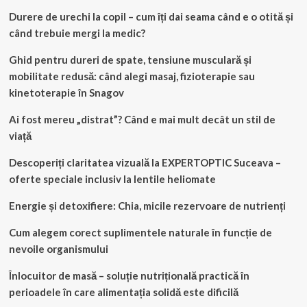
Durere de urechi la copil – cum îți dai seama când e o otită și
când trebuie mergi la medic?
Ghid pentru dureri de spate, tensiune musculară și
mobilitate redusă: când alegi masaj, fizioterapie sau
kinetoterapie în Snagov
Ai fost mereu „distrat”? Când e mai mult decât un stil de
viață
Descoperiți claritatea vizuală la EXPERTOPTIC Suceava –
oferte speciale inclusiv la lentile heliomate
Energie și detoxifiere: Chia, micile rezervoare de nutrienți
Cum alegem corect suplimentele naturale în funcție de
nevoile organismului
Înlocuitor de masă – soluție nutrițională practică în
perioadele în care alimentația solidă este dificilă