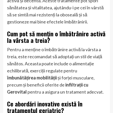
activă și decentă. Aceste tratamente pot spori
sănătatea și vitalitatea, ajutându-i pe cei în vârstă
să se simtă mai rezistenți la oboseală și să
gestioneze mai bine efectele îmbătrânirii.
Cum pot să mențin o îmbătrânire activă
la vârsta a treia?
Pentru a menține o îmbătrânire activă la vârsta a
treia, este recomandat să adoptați un stil de viață
sănătos. Aceasta poate include o alimentație
echilibrată, exerciții regulate pentru
îmbunătățirea mobilității
și forței musculare,
precum și beneficii oferite de
infiltrații cu
Gerovital
pentru a asigura un tratament adecvat.
Ce abordări inovative există în
tratamentul geriatric?