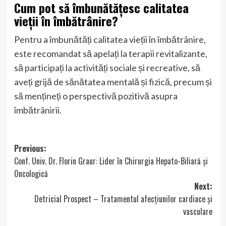
Cum pot să îmbunătățesc calitatea
vieții în îmbătrânire?
Pentru a îmbunătăți calitatea vieții în îmbătrânire,
este recomandat să apelați la terapii revitalizante,
să participați la activități sociale și recreative, să
aveți grijă de sănătatea mentală și fizică, precum și
să mențineți o perspectivă pozitivă asupra
îmbătrânirii.
Post
Previous:
Conf. Univ. Dr. Florin Graur: Lider în Chirurgia Hepato-Biliară și
navigation
Oncologică
Next:
Detricial Prospect – Tratamentul afecțiunilor cardiace și
vasculare