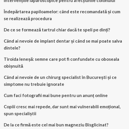
Intervențiile laparoscopice pentru afecțiunile colonului
Îndepărtarea papiloamelor: când este recomandată și cum
se realizează procedura
De ce se formează tartrul chiar dacă te speli pe dinți?
Când ai nevoie de implant dentar și când se mai poate salva
dintele?
Tiroida leneșă: semne care pot fi confundate cu oboseala
obișnuită
Când ai nevoie de un chirurg specialist în București și ce
simptome nu trebuie ignorate
Cum faci fotografii mai bune pentru un anunț online
Copiii cresc mai repede, dar sunt mai vulnerabili emoțional,
spun specialiștii
De la ce firmă este cel mai bun magneziu Bisglicinat?