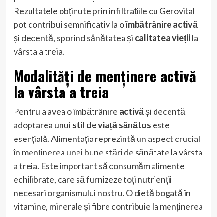
Rezultatele obținute prin infiltrațiile cu Gerovital
pot contribui semnificativ la o
îmbătrânire activă
și decentă, sporind sănătatea și
calitatea vieții
la
vârsta a treia.
Modalități de menținere activă
la vârsta a treia
Pentru a avea o îmbătrânire
activă
și decentă,
adoptarea unui
stil de viață sănătos
este
esențială. Alimentația reprezintă un aspect crucial
în menținerea unei bune stări de sănătate la vârsta
a treia. Este important să consumăm alimente
echilibrate, care să furnizeze toți nutrienții
necesari organismului nostru. O dietă bogată în
vitamine, minerale și fibre contribuie la menținerea