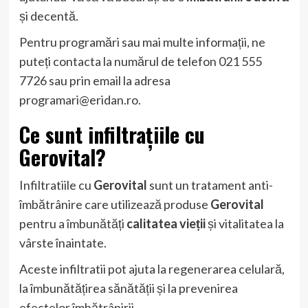
și decentă.
Pentru programări sau mai multe informații, ne
puteți contacta la numărul de telefon 021 555
7726 sau prin email la adresa
programari@eridan.ro
.
Ce sunt infiltrațiile cu
Gerovital?
Infiltratiile cu
Gerovital
sunt un tratament anti-
îmbătrânire care utilizează produse
Gerovital
pentru a îmbunătăți
calitatea vieții
și vitalitatea la
vârste înaintate.
Aceste infiltratii pot ajuta la regenerarea celulară,
la îmbunătățirea sănătății și la prevenirea
efectelor îmbătrânirii.