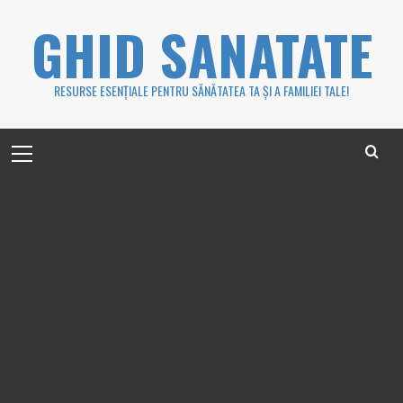
Skip
GHID SANATATE
to
content
RESURSE ESENȚIALE PENTRU SĂNĂTATEA TA ȘI A FAMILIEI TALE!
Primary
Menu