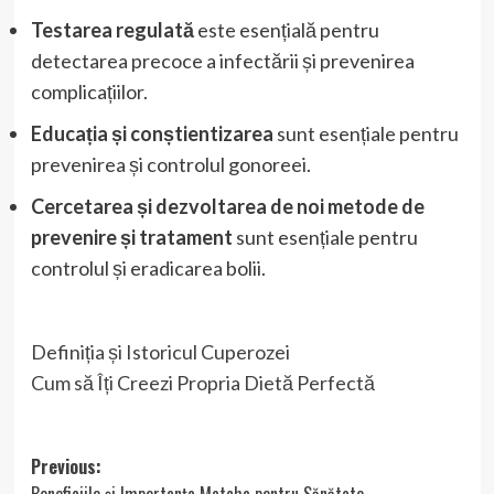
Testarea regulată
este esențială pentru
detectarea precoce a infectării și prevenirea
complicațiilor.
Educația și conștientizarea
sunt esențiale pentru
prevenirea și controlul gonoreei.
Cercetarea și dezvoltarea de noi metode de
prevenire și tratament
sunt esențiale pentru
controlul și eradicarea bolii.
Definiția și Istoricul Cuperozei
Cum să Îți Creezi Propria Dietă Perfectă
Post
Previous:
Beneficiile și Importanța Matcha pentru Sănătate