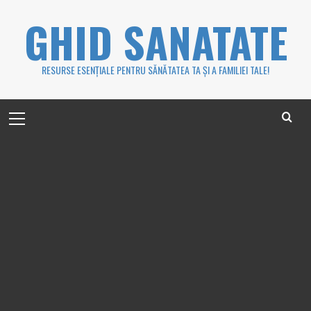
Skip
GHID SANATATE
to
content
RESURSE ESENȚIALE PENTRU SĂNĂTATEA TA ȘI A FAMILIEI TALE!
Primary
Menu