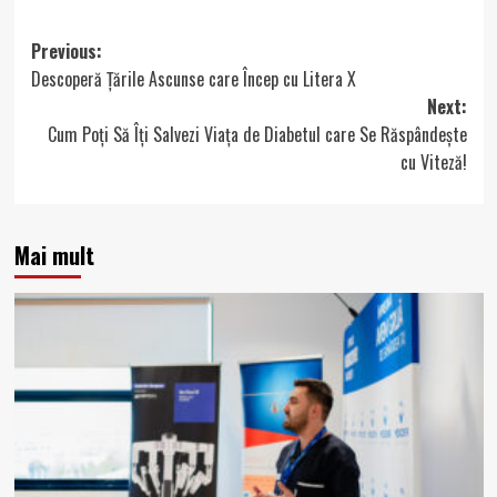
Post
Previous:
Descoperă Țările Ascunse care Încep cu Litera X
navigation
Next:
Cum Poți Să Îți Salvezi Viața de Diabetul care Se Răspândește
cu Viteză!
Mai mult