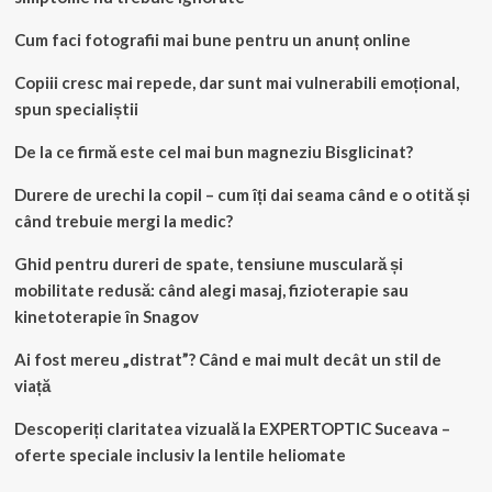
Cum faci fotografii mai bune pentru un anunț online
Copiii cresc mai repede, dar sunt mai vulnerabili emoțional,
spun specialiștii
De la ce firmă este cel mai bun magneziu Bisglicinat?
Durere de urechi la copil – cum îți dai seama când e o otită și
când trebuie mergi la medic?
Ghid pentru dureri de spate, tensiune musculară și
mobilitate redusă: când alegi masaj, fizioterapie sau
kinetoterapie în Snagov
Ai fost mereu „distrat”? Când e mai mult decât un stil de
viață
Descoperiți claritatea vizuală la EXPERTOPTIC Suceava –
oferte speciale inclusiv la lentile heliomate