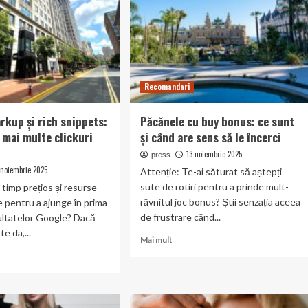
ezi
cum
egia
folosești
datele
r
în
avantajul
tură
tău?
Recomandari
kup și rich snippets:
Păcănele cu buy bonus: ce sunt
 mai multe clickuri
și când are sens să le încerci
13 noiembrie 2025
press
 noiembrie 2025
Attenție: Te-ai săturat să aștepți
sute de rotiri pentru a prinde mult-
t timp prețios și resurse
râvnitul joc bonus? Știi senzația aceea
e pentru a ajunge în prima
de frustrare când...
ultatelor Google? Dacă
e da,...
Read
Mai mult
more
about
Păcănele
t
cu
ma
buy
up