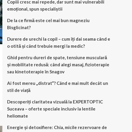
Copiii cresc mai repede, dar sunt mai vulnerabili
emoțional, spun specialiștii
De la ce firmă este cel mai bun magneziu
Bisglicinat?
Durere de urechi la copil – cum îți dai seama când e
o otită și când trebuie mergi la medic?
Ghid pentru dureri de spate, tensiune musculară
și mobilitate redusă: când alegi masaj, fizioterapie
sau kinetoterapie în Snagov
Ai fost mereu „distrat”? Când e mai mult decât un
stil de viață
Descoperiți claritatea vizuală la EXPERTOPTIC
Suceava – oferte speciale inclusiv la lentile
heliomate
Energie și detoxifiere: Chia, micile rezervoare de