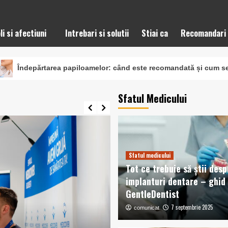
li si afectiuni
Intrebari si solutii
Stiai ca
Recomandari
rea papiloamelor: când este recomandată și cum se realizează p
Sfatul Medicului
Sfatul medicului
Tot ce trebuie să știi desp
implanturi dentare – ghid
GentleDentist
7 septembrie 2025
comunicat