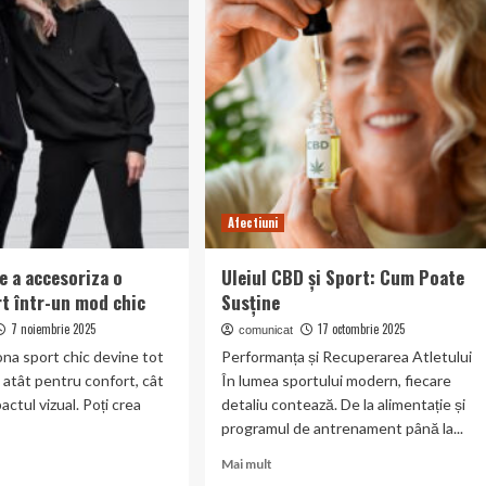
bonus:
ce
sunt
ets:
și
când
are
sens
să
ri
le
încerci
Afectiuni
e a accesoriza o
Uleiul CBD și Sport: Cum Poate
rt într-un mod chic
Susține
7 noiembrie 2025
17 octombrie 2025
comunicat
zona sport chic devine tot
Performanța și Recuperarea Atletului
 atât pentru confort, cât
În lumea sportului modern, fiecare
actul vizual. Poți crea
detaliu contează. De la alimentație și
programul de antrenament până la...
Read
Mai mult
more