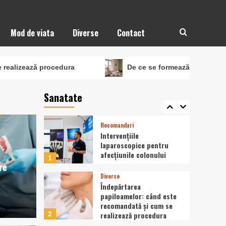
Diverse
Când ai nevoie de implant
Mod de viata
Diverse
Contact
dentar și când se mai
poate salva dintele?
4
rocedura
De ce se formează tartrul chiar dacă te spel
Fără categorie
Tiroida leneșă: semne
care pot fi confundate cu
Sanatate
oboseala obișnuită
5
Recomandari
Intervențiile
laparoscopice pentru
afecțiunile colonului
1
re
Diverse
Îndepărtarea
papiloamelor: când este
recomandată și cum se
2
realizează procedura