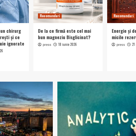
Recomandari
Recomandari
 un chirurg
De la ce firmă este cel mai
Energie și d
rești și ce
bun magneziu Bisglicinat?
micile rezer
uie ignorate
18 iunie 2026
21
press
press
026