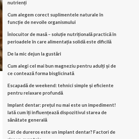
nutrienți
Cum alegem corect suplimentele naturale în
funcție de nevoile organismului
Înlocuitor de masă – soluție nutrițională practică în
perioadele în care alimentația solidă este dificilă
De la mic dejun la gustări
Cum alegi cel mai bun magneziu pentru adulți și de
ce contează forma bisglicinată
Escapadă de weekend: tehnici simple și eficiente
pentru relaxare profundă
Implant dentar: prețul nu mai este un impediment!
Iată cum îți influențează dispozitivul starea de
sănătate generală
Cât de dureros este un implant dentar? Factori de