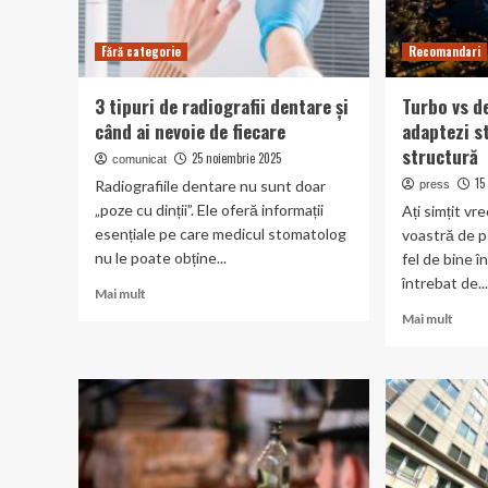
Fără categorie
Recomandari
3 tipuri de radiografii dentare și
Turbo vs d
când ai nevoie de fiecare
adaptezi s
structură
25 noiembrie 2025
comunicat
15
Radiografiile dentare nu sunt doar
press
„poze cu dinții”. Ele oferă informații
Ați simțit vr
esențiale pe care medicul stomatolog
voastră de p
nu le poate obține...
fel de bine î
întrebat de..
Read
Mai mult
more
Read
Mai mult
about
more
3
abou
tipuri
Turb
de
vs
radiografii
deep
dentare
stack
și
cum
când
îți