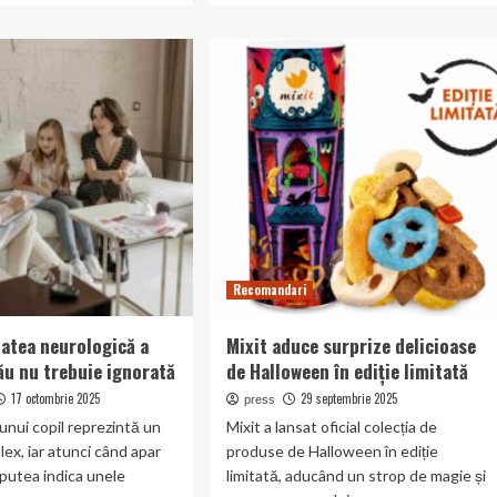
t
about
Uleiul
ri
CBD
și
Sport:
oriza
Cum
Poate
ă
Susține
Recomandari
atea neurologică a
Mixit aduce surprize delicioase
tău nu trebuie ignorată
de Halloween în ediție limitată
17 octombrie 2025
29 septembrie 2025
press
unui copil reprezintă un
Mixit a lansat oficial colecția de
ex, iar atunci când apar
produse de Halloween în ediție
putea indica unele
limitată, aducând un strop de magie și