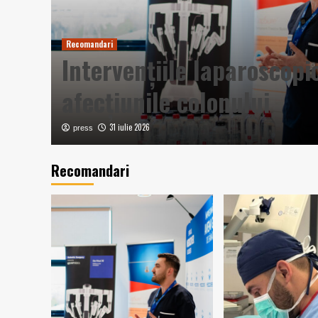
Recomandari
în
Intervențiile laparoscopi
afecțiunile colonului
31 iulie 2026
press
Recomandari