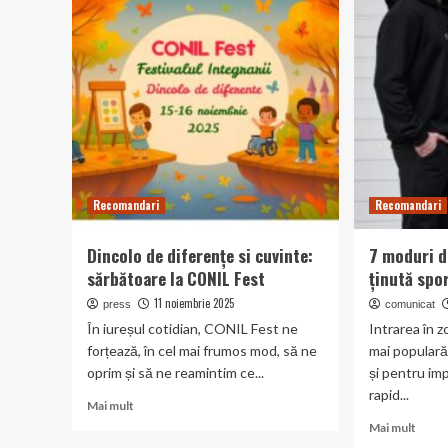
și
și
loialitate
rich
în
snipp
cazinourile
cum
online:
atragi
avantaje
mai
și
multe
capcane
clicku
din
SERP
Recomandari
Recomandari
Dincolo de diferențe si cuvinte:
7 moduri d
sărbătoare la CONIL Fest
ținută spo
11 noiembrie 2025
press
comunicat
În iureșul cotidian, CONIL Fest ne
Intrarea în 
forțează, în cel mai frumos mod, să ne
mai populară
oprim și să ne reamintim ce...
și pentru imp
rapid...
Read
Mai mult
more
Read
Mai mult
about
more