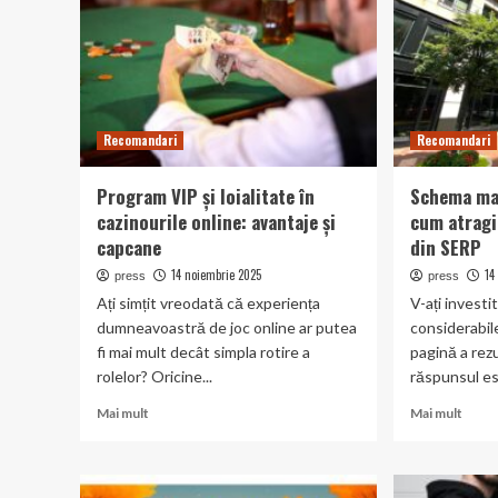
ai
adapt
nevoie
strat
de
de
fiecare
poke
la
struc
Recomandari
Recomandari
Program VIP și loialitate în
Schema mar
cazinourile online: avantaje și
cum atragi
capcane
din SERP
14 noiembrie 2025
14
press
press
Ați simțit vreodată că experiența
V-ați investi
dumneavoastră de joc online ar putea
considerabil
fi mai mult decât simpla rotire a
pagină a rez
rolelor? Oricine...
răspunsul est
Read
Read
Mai mult
Mai mult
more
more
about
abou
Program
Sche
VIP
mark