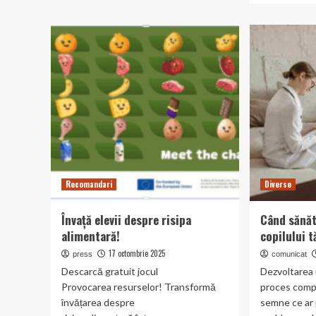
Dincolo
abou
de
7
diferențe
modu
si
de
cuvinte:
a
sărbătoare
acces
la
o
CONIL
ținut
Fest
sport
într-
un
mod
chic
Recomandari
Diverse
Învață elevii despre risipa
Când sănăt
alimentară!
copilului 
17 octombrie 2025
press
comunicat
Descarcă gratuit jocul
Dezvoltarea 
Provocarea resurselor! Transformă
proces compl
învățarea despre
semne ce ar 