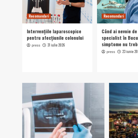
Recomandari
Recomandari
Intervențiile laparoscopice
Când ai nevoie de
pentru afecțiunile colonului
specialist în Bucu
simptome nu treb
31 iulie 2026
press
23 iunie 2
press