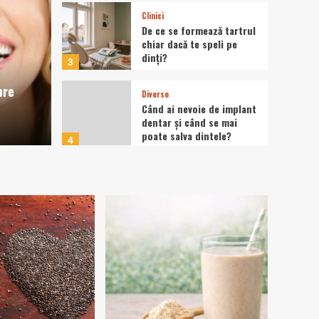
Clinici
de un chirurg specialist
De ce se formează tartrul
chiar dacă te speli pe
Recomandar
dinți?
i ce simptome nu trebuie
De l
3
pre
magn
Diverse
Când ai nevoie de implant
dentar și când se mai
press
poate salva dintele?
4
Fără categorie
Tiroida leneșă: semne
care pot fi confundate cu
oboseala obișnuită
5
Recomandari
Intervențiile
laparoscopice pentru
afecțiunile colonului
1