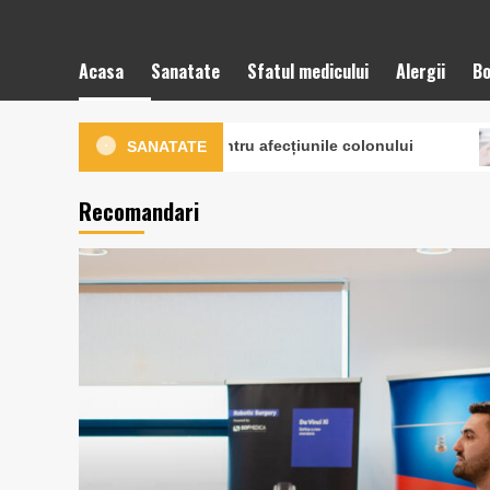
Acasa
Sanatate
Sfatul medicului
Alergii
Bo
laparoscopice pentru afecțiunile colonului
Îndepărta
SANATATE
Recomandari