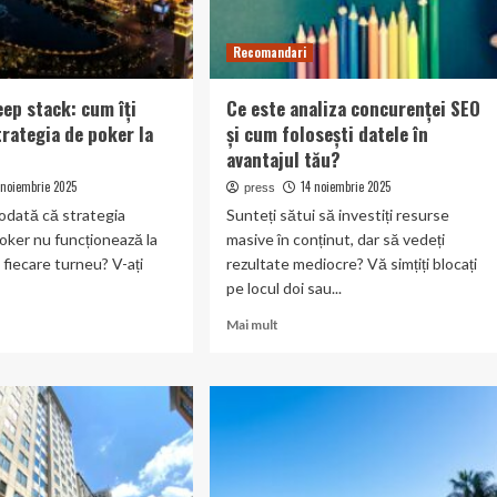
Recomandari
eep stack: cum îți
Ce este analiza concurenței SEO
trategia de poker la
și cum folosești datele în
avantajul tău?
 noiembrie 2025
14 noiembrie 2025
press
eodată că strategia
Sunteți sătui să investiți resurse
oker nu funcționează la
masive în conținut, dar să vedeți
n fiecare turneu? V-ați
rezultate mediocre? Vă simțiți blocați
.
pe locul doi sau...
Read
Mai mult
more
t
about
o
Ce
este
analiza
:
concurenței
SEO
și