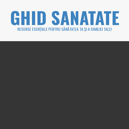
Skip
GHID SANATATE
to
content
RESURSE ESENȚIALE PENTRU SĂNĂTATEA TA ȘI A FAMILIEI TALE!