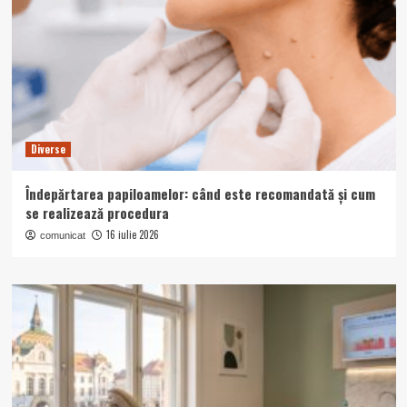
Diverse
Îndepărtarea papiloamelor: când este recomandată și cum
se realizează procedura
16 iulie 2026
comunicat