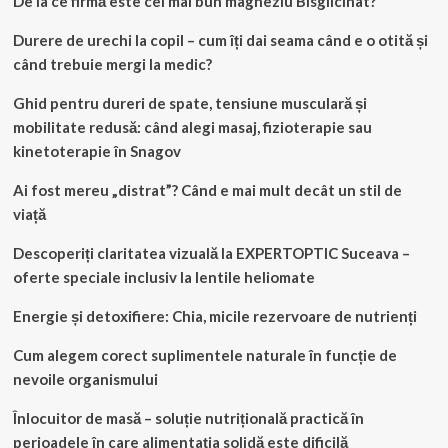
De la ce firmă este cel mai bun magneziu Bisglicinat?
Durere de urechi la copil – cum îți dai seama când e o otită și
când trebuie mergi la medic?
Ghid pentru dureri de spate, tensiune musculară și
mobilitate redusă: când alegi masaj, fizioterapie sau
kinetoterapie în Snagov
Ai fost mereu „distrat”? Când e mai mult decât un stil de
viață
Descoperiți claritatea vizuală la EXPERTOPTIC Suceava –
oferte speciale inclusiv la lentile heliomate
Energie și detoxifiere: Chia, micile rezervoare de nutrienți
Cum alegem corect suplimentele naturale în funcție de
nevoile organismului
Înlocuitor de masă – soluție nutrițională practică în
perioadele în care alimentația solidă este dificilă