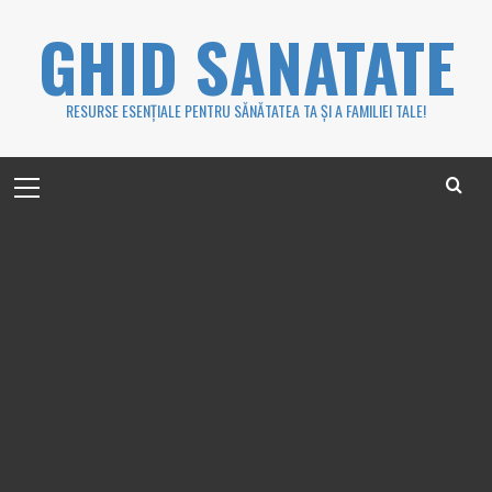
Skip
GHID SANATATE
to
content
RESURSE ESENȚIALE PENTRU SĂNĂTATEA TA ȘI A FAMILIEI TALE!
Primary
Menu