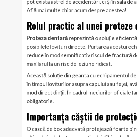
pot exista astfel de accidentări, ci și în sala d
Află mai multe chiar acum despre acestea!
Rolul practic al unei proteze
Proteza dentară
reprezintă o soluție eficientă
posibilele lovituri directe. Purtarea acestui ech
reduce în mod semnificativ riscul de fractură
maxilarul la un risc de leziune ridicat.
Această soluție din geanta cu echipamentul de 
în timpul loviturilor asupra capului sau feței, av
mod direct dinții. În cadrul meciurilor oficiale (a
obligatorie.
Importanța căștii de protecți
O cască de box adecvată protejează foarte bine c