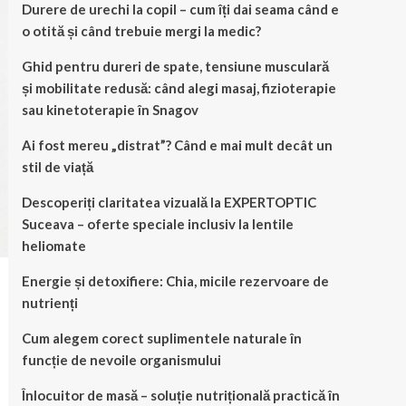
Durere de urechi la copil – cum îți dai seama când e
o otită și când trebuie mergi la medic?
Ghid pentru dureri de spate, tensiune musculară
și mobilitate redusă: când alegi masaj, fizioterapie
sau kinetoterapie în Snagov
Ai fost mereu „distrat”? Când e mai mult decât un
stil de viață
Descoperiți claritatea vizuală la EXPERTOPTIC
Suceava – oferte speciale inclusiv la lentile
heliomate
Energie și detoxifiere: Chia, micile rezervoare de
nutrienți
Cum alegem corect suplimentele naturale în
funcție de nevoile organismului
Înlocuitor de masă – soluție nutrițională practică în