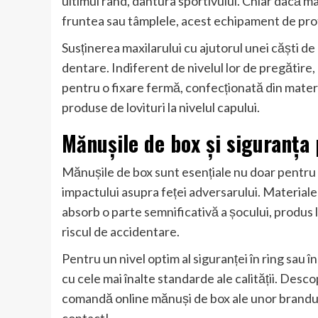
ultimul rând, dantura sportivului. Chiar dacă ma
fruntea sau tâmplele, acest echipament de prote
Susținerea maxilarului cu ajutorul unei căști de
dentare. Indiferent de nivelul lor de pregătire,
pentru o fixare fermă, confecționată din materia
produse de lovituri la nivelul capului.
Mănușile de box și siguranța
Mănușile de box sunt esențiale nu doar pentru p
impactului asupra feței adversarului. Materialel
absorb o parte semnificativă a șocului, produs 
riscul de accidentare.
Pentru un nivel optim al siguranței în ring sau
cu cele mai înalte standarde ale calității. Des
comandă online mănuși de box ale unor brandur