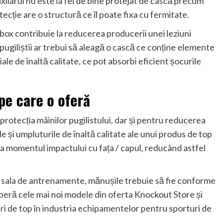
xilarul nu este la fel de bine protejat de cască precum
cție are o structură ce îl poate fixa cu fermitate.
 box contribuie la reducerea producerii unei leziuni
 pugiliștii ar trebui să aleagă o cască ce conține elemente
le de înaltă calitate, ce pot absorbi eficient șocurile
 pe care o oferă
rotecția mâinilor pugilistului, dar și pentru reducerea
e și umpluturile de înaltă calitate ale unui produs de top
la momentul impactului cu fața / capul, reducând astfel
 în sala de antrenamente, mănușile trebuie să fie conforme
coperă cele mai noi modele din oferta Knockout Store și
i de top în industria echipamentelor pentru sporturi de