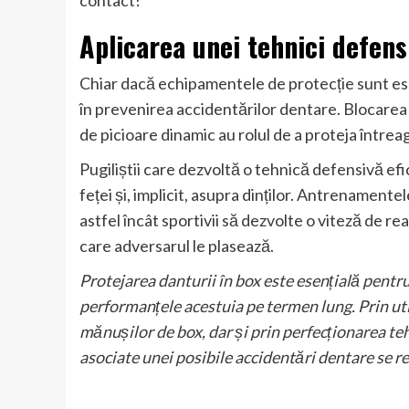
contact!
Aplicarea unei tehnici defens
Chiar dacă echipamentele de protecție sunt esen
în prevenirea accidentărilor dentare. Blocarea lo
de picioare dinamic au rolul de a proteja întrea
Pugiliștii care dezvoltă o tehnică defensivă efi
feței și, implicit, asupra dinților. Antrenamente
astfel încât sportivii să dezvolte o viteză de re
care adversarul le plasează.
Protejarea danturii în box este esențială pentru
performanțele acestuia pe termen lung. Prin util
mănușilor de box, dar și prin perfecționarea teh
asociate unei posibile accidentări dentare se r