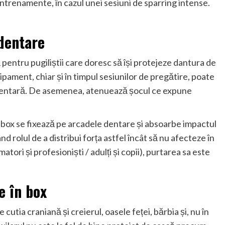
e antrenamente, în cazul unei sesiuni de sparring intense.
 dentare
 pentru pugiliștii care doresc să își protejeze dantura de
ipament, chiar și în timpul sesiunilor de pregătire, poate
 dentară. De asemenea, atenuează șocul ce expune
box se fixează pe arcadele dentare și absoarbe impactul
ând rolul de a distribui forța astfel încât să nu afecteze în
matori și profesioniști / adulți și copii), purtarea sa este
e în box
utia craniană și creierul, oasele feței, bărbia și, nu în