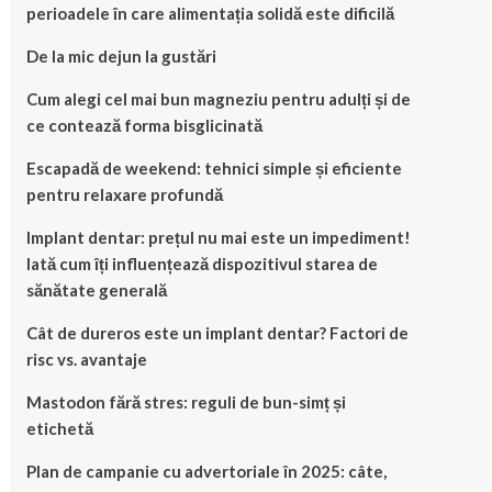
perioadele în care alimentația solidă este dificilă
De la mic dejun la gustări
Cum alegi cel mai bun magneziu pentru adulți și de
ce contează forma bisglicinată
Escapadă de weekend: tehnici simple și eficiente
pentru relaxare profundă
Implant dentar: prețul nu mai este un impediment!
Iată cum îți influențează dispozitivul starea de
sănătate generală
Cât de dureros este un implant dentar? Factori de
risc vs. avantaje
Mastodon fără stres: reguli de bun-simț și
etichetă
Plan de campanie cu advertoriale în 2025: câte,