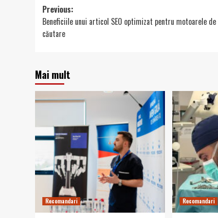
Post
Previous:
Beneficiile unui articol SEO optimizat pentru motoarele de
navigation
căutare
Mai mult
Recomandari
Recomandari