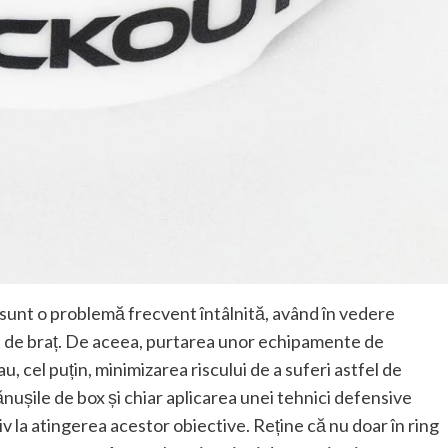
ii sunt o problemă frecvent întâlnită, având în vedere
ri de braț. De aceea, purtarea unor echipamente de
, cel puțin, minimizarea riscului de a suferi astfel de
nușile de box și chiar aplicarea unei tehnici defensive
iv la atingerea acestor obiective. Reține că nu doar în ring