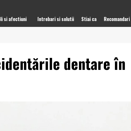
li si afectiuni
Intrebari si solutii
Stiai ca
Recomandari
identările dentare în