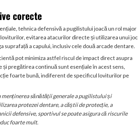
ive corecte
țiale, tehnica defensivă a pugilistului joacă un rol major
viturilor, evitarea atacurilor directe și utilizarea unui joc
ga suprafață a capului, inclusiv cele două arcade dentare.
cientă pot minimiza astfel riscul de impact direct asupra
le și pregătirea continuă sunt esențiale în acest sens,
acție foarte bună, indiferent de specificul loviturilor pe
 menținerea sănătății generale a pugilistului și
izarea protezei dentare, a căștii de protecție, a
nicii defensive, sportivul se poate asigura că riscurile
educ foarte mult
.