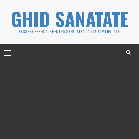
Skip
GHID SANATATE
to
content
RESURSE ESENȚIALE PENTRU SĂNĂTATEA TA ȘI A FAMILIEI TALE!
Primary
Menu