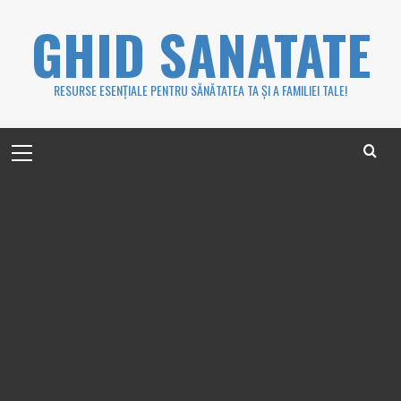
Skip
GHID SANATATE
to
content
RESURSE ESENȚIALE PENTRU SĂNĂTATEA TA ȘI A FAMILIEI TALE!
Primary
Menu