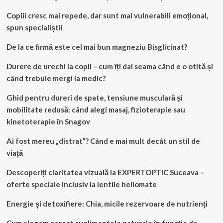
Copiii cresc mai repede, dar sunt mai vulnerabili emoțional,
spun specialiștii
De la ce firmă este cel mai bun magneziu Bisglicinat?
Durere de urechi la copil – cum îți dai seama când e o otită și
când trebuie mergi la medic?
Ghid pentru dureri de spate, tensiune musculară și
mobilitate redusă: când alegi masaj, fizioterapie sau
kinetoterapie în Snagov
Ai fost mereu „distrat”? Când e mai mult decât un stil de
viață
Descoperiți claritatea vizuală la EXPERTOPTIC Suceava –
oferte speciale inclusiv la lentile heliomate
Energie și detoxifiere: Chia, micile rezervoare de nutrienți
Cum alegem corect suplimentele naturale în funcție de