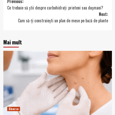
Post
Previous:
Ce trebuie să știi despre carbohidrați: prieteni sau dușmani?
navigation
Next:
Cum să-ți construiești un plan de mese pe bază de plante
Mai mult
Diverse