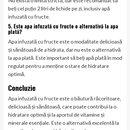
Nu există o limită strictă, dar este recomandat să
beți cel puțin 2 litri de lichide pe zi, inclusiv apă
infuzată cu fructe.
5. Este apa infuzată cu fructe o alternativă la apa
plată?
Apa infuzată cu fructe este o modalitate delicioasă
și sănătoasă de a hidrata, dar nu este o alternativă
la apa plată. Este important să beți apă plată în mod
regulat pentru a menține o stare de hidratare
optimă.
Concluzie
Apa infuzată cu fructe este o băutură răcoritoare,
delicioasă și sănătoasă, care poate contribui la o
hidratare optimă și la aportul de vitamine și
minerale esențiale. Este o alternativă excelentă la