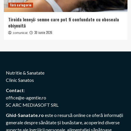
Fără categorie
Tiroida leneșă: semne care pot fi confundate cu oboseala
obișnuită
30 iunie 2026
comunicat
Nutritie & Sanatate
Clinic Sanatos
Contact
:
office@e-agentie.ro
SC ARC MEDIASOFT SRL
Ghid-Sanatate.ro
este o resursă online ce oferă informații
generale despre sănătate și bunăstare, acoperind diverse
aspecte ale îngrijirii personale, alimentației sănătoase,