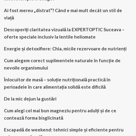
Ai fost mereu „distrat”? Când e mai mult decât un stil de
viață
Descoperiți claritatea vizuală la EXPERTOPTIC Suceava –
oferte speciale inclusiv la lentile heliomate
Energie și detoxifiere: Chia, micile rezervoare de nutrienți
Cum alegem corect suplimentele naturale în funcție de
nevoile organismului
Înlocuitor de masă – soluție nutrițională practică în
perioadele în care alimentația solidă este dificilă
De la mic dejun la gustări
Cum alegi cel mai bun magneziu pentru adulți și de ce
contează forma bisglicinată
Escapadă de weekend: tehnici simple și eficiente pentru