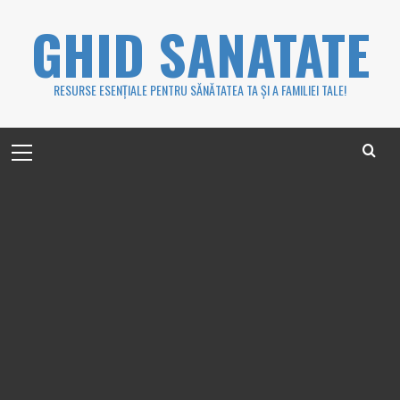
Skip
GHID SANATATE
to
content
RESURSE ESENȚIALE PENTRU SĂNĂTATEA TA ȘI A FAMILIEI TALE!
Primary
Menu