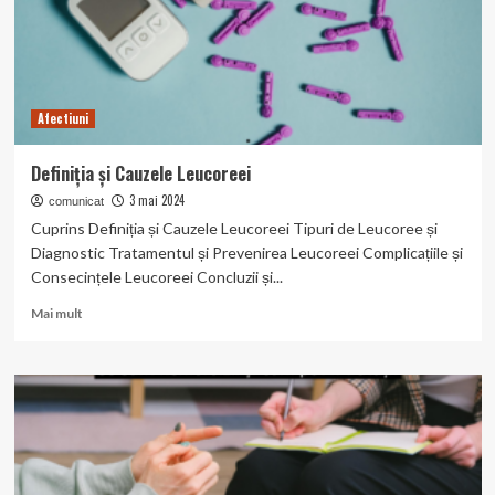
Afectiuni
Definiția și Cauzele Leucoreei
3 mai 2024
comunicat
Cuprins Definiția și Cauzele Leucoreei Tipuri de Leucoree și
Diagnostic Tratamentul și Prevenirea Leucoreei Complicațiile și
Consecințele Leucoreei Concluzii și...
Read
Mai mult
more
about
Definiția
și
Cauzele
Leucoreei