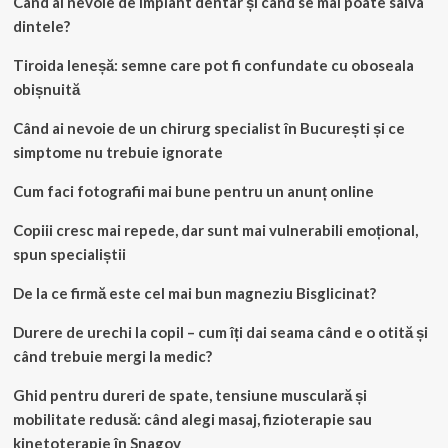
Când ai nevoie de implant dentar și când se mai poate salva
dintele?
Tiroida leneșă: semne care pot fi confundate cu oboseala
obișnuită
Când ai nevoie de un chirurg specialist în București și ce
simptome nu trebuie ignorate
Cum faci fotografii mai bune pentru un anunț online
Copiii cresc mai repede, dar sunt mai vulnerabili emoțional,
spun specialiștii
De la ce firmă este cel mai bun magneziu Bisglicinat?
Durere de urechi la copil – cum îți dai seama când e o otită și
când trebuie mergi la medic?
Ghid pentru dureri de spate, tensiune musculară și
mobilitate redusă: când alegi masaj, fizioterapie sau
kinetoterapie în Snagov