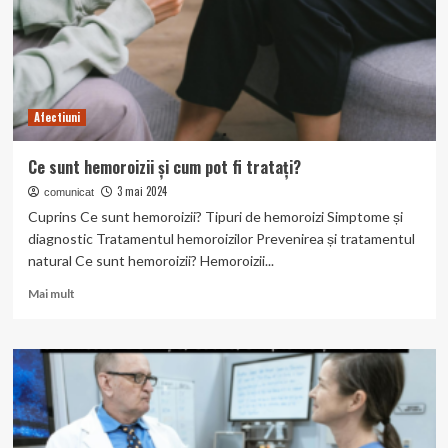
Afectiuni
Ce sunt hemoroizii și cum pot fi tratați?
3 mai 2024
comunicat
Cuprins Ce sunt hemoroizii? Tipuri de hemoroizi Simptome și
diagnostic Tratamentul hemoroizilor Prevenirea și tratamentul
natural Ce sunt hemoroizii? Hemoroizii...
Read
Mai mult
more
about
Ce
sunt
hemoroizii
și
cum
pot