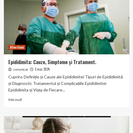
și
Tratament
Afectiuni
Epididimita: Cauze, Simptome și Tratament.
3 mai 2024
comunicat
Cuprins Definiție și Cauze ale Epididimitei Tipuri de Epididimită
și Diagnostic Tratamentul și Complicațiile Epididimitei
Epididimita și Viața de Fiecare...
Read
Mai mult
more
about
Epididimita:
Cauze,
Simptome
și