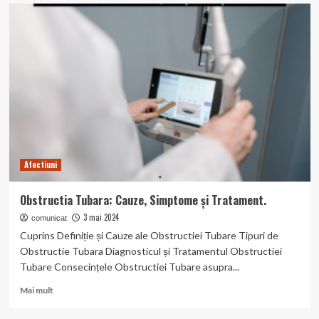
Dependenta
de
Calculator:
Cauze,
Simptome,
Efecte
și
Tratament.
Afectiuni
Obstructia Tubara: Cauze, Simptome și Tratament.
3 mai 2024
comunicat
Cuprins Definiție și Cauze ale Obstructiei Tubare Tipuri de
Obstructie Tubara Diagnosticul și Tratamentul Obstructiei
Tubare Consecințele Obstructiei Tubare asupra...
Read
Mai mult
more
about