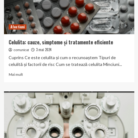
Afectiuni
Celulita: cauze, simptome și tratamente eficiente
3 mai 2024
comunicat
Cuprins Ce este celulita și cum o recunoaștem Tipuri de
celulită și factorii de risc Cum se tratează celulita Minciuni...
Read
Mai mult
more
about
Celulita:
cauze,
simptome
și
tratamente
eficiente