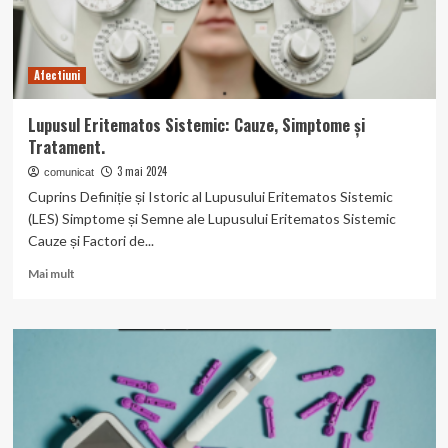
Afectiuni
Lupusul Eritematos Sistemic: Cauze, Simptome și
Tratament.
3 mai 2024
comunicat
Cuprins Definiție și Istoric al Lupusului Eritematos Sistemic
(LES) Simptome și Semne ale Lupusului Eritematos Sistemic
Cauze și Factori de...
Read
Mai mult
more
about
Lupusul
Eritematos
Sistemic:
Cauze,
Simptome
și
Tratament.