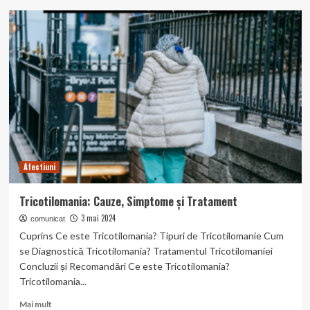
Obstructia
Tubara:
Cauze,
Simptome
și
Tratament.
Afectiuni
Tricotilomania: Cauze, Simptome și Tratament
3 mai 2024
comunicat
Cuprins Ce este Tricotilomania? Tipuri de Tricotilomanie Cum
se Diagnostică Tricotilomania? Tratamentul Tricotilomaniei
Concluzii și Recomandări Ce este Tricotilomania?
Tricotilomania...
Read
Mai mult