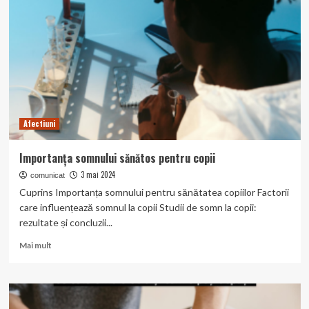
și
Tratament.
Afectiuni
Importanța somnului sănătos pentru copii
3 mai 2024
comunicat
Cuprins Importanța somnului pentru sănătatea copiilor Factorii
care influențează somnul la copii Studii de somn la copii:
rezultate și concluzii...
Read
Mai mult
more
about
Importanța
somnului
sănătos