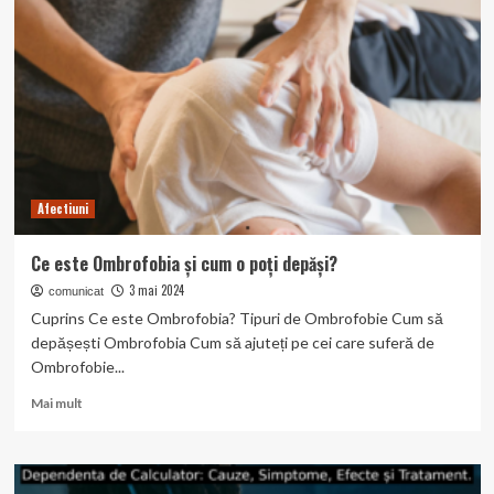
pentru
copii
Afectiuni
Ce este Ombrofobia și cum o poți depăși?
3 mai 2024
comunicat
Cuprins Ce este Ombrofobia? Tipuri de Ombrofobie Cum să
depășești Ombrofobia Cum să ajuteți pe cei care suferă de
Ombrofobie...
Read
Mai mult
more
about
Ce
este