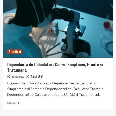
Ombrofobia
și
cum
o
poți
depăși?
Afectiuni
Dependenta de Calculator: Cauze, Simptome, Efecte și
Tratament.
3 mai 2024
comunicat
Cuprins Definiția și Istoricul Dependentei de Calculator
Simptomele și Semnele Dependentei de Calculator Efectele
Dependentei de Calculator asupra Sănătății Tratamentul...
Read
Mai mult
more
about