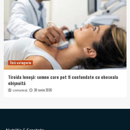
Fără categorie
Tiroida leneșă: semne care pot fi confundate cu oboseala
obișnuită
30 iunie 2026
comunicat
Nutritie & Sanatate