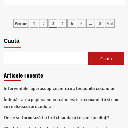
more
about
Tricotilomania:
Cauze,
Paginație
Previous
1
2
4
5
6
9
Next
3
…
Simptome
articole
și
Tratament
Caută
Caută
Articole recente
Intervențiile laparoscopice pentru afecțiunile colonului
Îndepărtarea papiloamelor: când este recomandată și cum
se realizează procedura
De ce se formează tartrul chiar dacă te speli pe dinți?