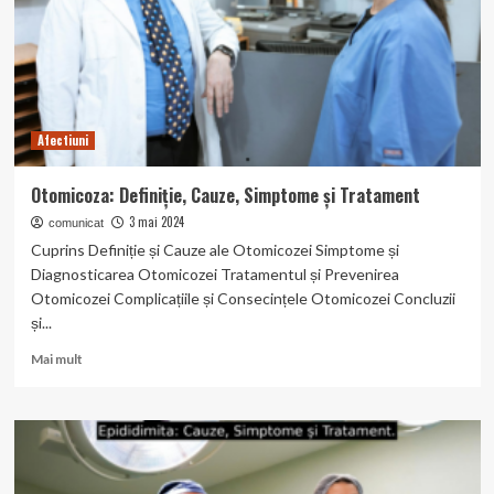
fi
tratați?
Afectiuni
Otomicoza: Definiție, Cauze, Simptome și Tratament
3 mai 2024
comunicat
Cuprins Definiție și Cauze ale Otomicozei Simptome și
Diagnosticarea Otomicozei Tratamentul și Prevenirea
Otomicozei Complicațiile și Consecințele Otomicozei Concluzii
și...
Read
Mai mult
more
about
Otomicoza:
Definiție,
Cauze,
Simptome