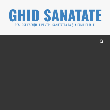
Skip
GHID SANATATE
to
content
RESURSE ESENȚIALE PENTRU SĂNĂTATEA TA ȘI A FAMILIEI TALE!
Primary
Menu