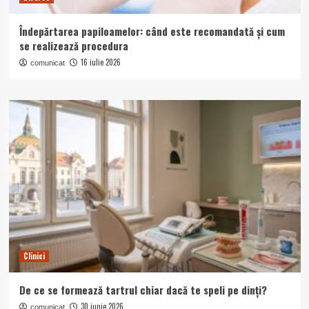
Îndepărtarea papiloamelor: când este recomandată și cum
se realizează procedura
16 iulie 2026
comunicat
Clinici
De ce se formează tartrul chiar dacă te speli pe dinți?
30 iunie 2026
comunicat