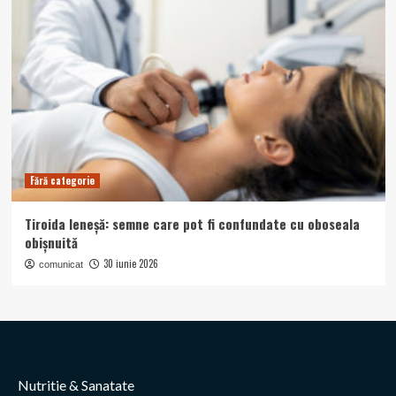
Fără categorie
Tiroida leneșă: semne care pot fi confundate cu oboseala
obișnuită
30 iunie 2026
comunicat
Nutritie & Sanatate