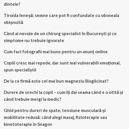
dintele?
Tiroida leneșă: semne care pot fi confundate cu oboseala
obișnuită
Când ai nevoie de un chirurg specialist în București și ce
simptome nu trebuie ignorate
Cum faci fotografii mai bune pentru un anunț online
Copiii cresc mai repede, dar sunt mai vulnerabili emoțional,
spun specialiștii
De la ce firmă este cel mai bun magneziu Bisglicinat?
Durere de urechi la copil – cum îți dai seama când e o otită și
când trebuie mergi la medic?
Ghid pentru dureri de spate, tensiune musculară și
mobilitate redusă: când alegi masaj, fizioterapie sau
kinetoterapie în Snagov