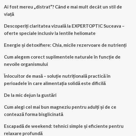
Ai fost mereu „distrat”? Când e mai mult decât un stil de
viață
Descoperiți claritatea vizuală la EXPERTOPTIC Suceava –
oferte speciale inclusiv la lentile heliomate
Energie și detoxifiere: Chia, micile rezervoare de nutrienți
Cum alegem corect suplimentele naturale în funcție de
nevoile organismului
Înlocuitor de masă – soluție nutrițională practică în
perioadele în care alimentația solidă este dificilă
De la mic dejun la gustări
Cum alegi cel mai bun magneziu pentru adulți și de ce
contează forma bisglicinată
Escapadă de weekend: tehnici simple și eficiente pentru
relaxare profundă