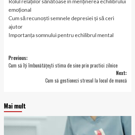
Rolul relațiilor sănătoase în menținerea echilibrului
emoțional
Cum să recunoști semnele depresiei și să ceri
ajutor
Importanța somnului pentru echilibrul mental
Post
Previous:
Cum să îți îmbunătățești stima de sine prin practici zilnice
navigation
Next:
Cum să gestionezi stresul la locul de muncă
Mai mult