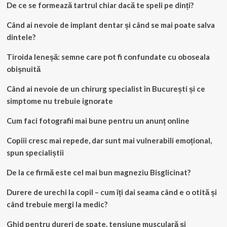
De ce se formează tartrul chiar dacă te speli pe dinți?
Când ai nevoie de implant dentar și când se mai poate salva
dintele?
Tiroida leneșă: semne care pot fi confundate cu oboseala
obișnuită
Când ai nevoie de un chirurg specialist în București și ce
simptome nu trebuie ignorate
Cum faci fotografii mai bune pentru un anunț online
Copiii cresc mai repede, dar sunt mai vulnerabili emoțional,
spun specialiștii
De la ce firmă este cel mai bun magneziu Bisglicinat?
Durere de urechi la copil – cum îți dai seama când e o otită și
când trebuie mergi la medic?
Ghid pentru dureri de spate, tensiune musculară și