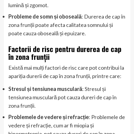
lumină și zgomot.
Probleme de somn și oboseală
: Durerea de cap în
zona frunții poate afecta calitatea somnului și
poate cauza oboseală și epuizare.
Factorii de risc pentru durerea de cap
în zona frunții
Există mai mulți factori de risc care pot contribui la
apariția durerii de cap în zona frunții, printre care:
Stresul și tensiunea musculară
: Stresul și
tensiunea musculară pot cauza dureri de cap în
zona frunții.
Problemele de vedere și refracție
: Problemele de
vedere și refracție, cum ar fi miopia și
hipermetropia, pot cauza dureri de cap în zona