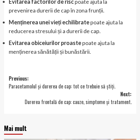
Evitarea factorilor de risc
poate ajuta la
prevenirea durerii de cap în zona frunții.
Menținerea unei vieți echilibrate
poate ajuta la
reducerea stresului și a durerii de cap.
Evitarea obiceiurilor proaste
poate ajuta la
menținerea sănătății și bunăstării.
Post
Previous:
Paracetamolul și durerea de cap: tot ce trebuie să știți.
navigation
Next:
Durerea frontală de cap: cauze, simptome și tratament.
Mai mult