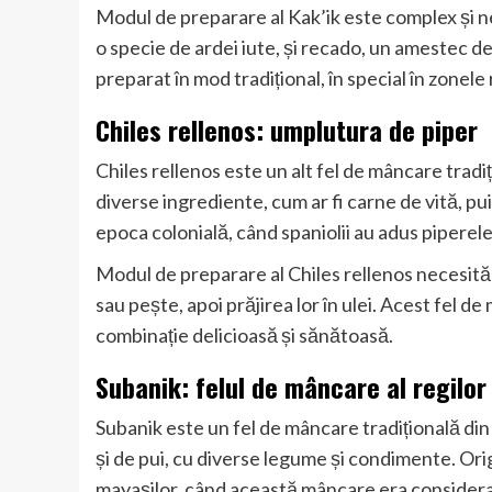
Modul de preparare al Kak’ik este complex și ne
o specie de ardei iute, și recado, un amestec d
preparat în mod tradițional, în special în zonele
Chiles rellenos: umplutura de piper
Chiles rellenos este un alt fel de mâncare trad
diverse ingrediente, cum ar fi carne de vită, p
epoca colonială, când spaniolii au adus piperel
Modul de preparare al Chiles rellenos necesită 
sau pește, apoi prăjirea lor în ulei. Acest fel d
combinație delicioasă și sănătoasă.
Subanik: felul de mâncare al regilor
Subanik este un fel de mâncare tradițională di
și de pui, cu diverse legume și condimente. Ori
mayașilor, când această mâncare era considerată