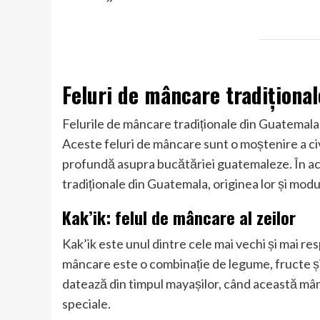
Feluri de mâncare tradiționa
Felurile de mâncare tradiționale din Guatemala s
Aceste feluri de mâncare sunt o moștenire a civi
profundă asupra bucătăriei guatemaleze. În ace
tradiționale din Guatemala, originea lor și modu
Kak’ik: felul de mâncare al zeilor
Kak’ik este unul dintre cele mai vechi și mai 
mâncare este o combinație de legume, fructe și 
datează din timpul mayașilor, când această mânc
speciale.