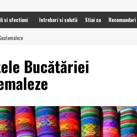
li si afectiuni
Intrebari si solutii
Stiai ca
Recomandari
 Guatemaleze
ele Bucătăriei
temaleze