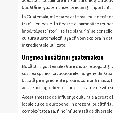
această artă culinară într-un stil unic și atract
bucătăriei guatemaleze, precum și importanța s
În Guatemala, mâncarea este mai mult decât doar
tradițiilor locale. În fiecare zi, oamenii se r
împărtășesc istorii, se fac planuri și se consol
cultura guatemaleză, așa că vom explora în detal
ingredientele utilizate.
Originea bucătăriei guatemaleze
Bucătăria guatemaleză are o istorie bogată și va
sosirea spaniolilor, popoarele indigene din Guat
bazată pe ingrediente proprii, cum ar fi maiza, f
aduse noi ingrediente, cum ar fi carne de vită 
Acest amestec de influențe culturale a creat o
locale cu cele europene. În prezent, bucătăria
complexitatea sa, fiind influențată de diversele