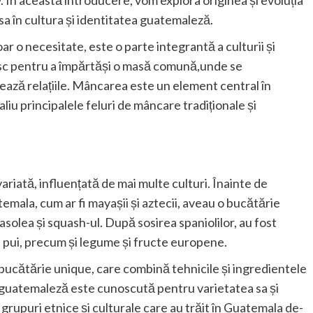
iv. În această introducere, vom explora originea și evoluția
a în cultura și identitatea guatemaleză.
 o necesitate, este o parte integrantă a culturii și
eunesc pentru a împărtăși o masă comună,unde se
idează relațiile. Mâncarea este un element central în
iu principalele feluri de mâncare tradiționale și
riată, influențată de mai multe culturi. Înainte de
emala, cum ar fi mayașii și aztecii, aveau o bucătărie
asolea și squash-ul. După sosirea spaniolilor, au fost
și pui, precum și legume și fructe europene.
 bucătărie unique, care combină tehnicile și ingredientele
 guatemaleză este cunoscută pentru varietatea sa și
 grupuri etnice și culturale care au trăit în Guatemala de-