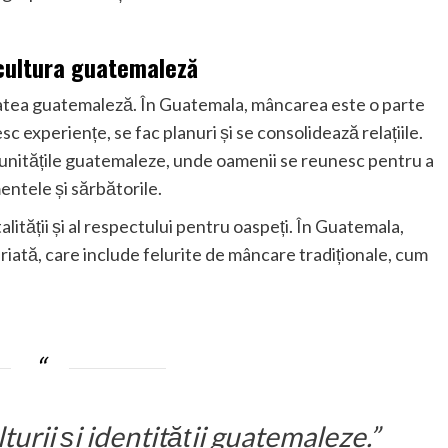
 cultura guatemaleză
titatea guatemaleză. În Guatemala, mâncarea este o parte
c experiențe, se fac planuri și se consolidează relațiile.
nitățile guatemaleze, unde oamenii se reunesc pentru a
ntele și sărbătorile.
ității și al respectului pentru oaspeți. În Guatemala,
riată, care include felurite de mâncare tradiționale, cum
urii și identității guatemaleze.”