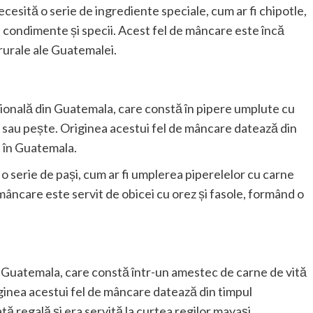
cesită o serie de ingrediente speciale, cum ar fi chipotle,
e condimente și specii. Acest fel de mâncare este încă
 rurale ale Guatemalei.
ițională din Guatemala, care constă în pipere umplute cu
ui sau pește. Originea acestui fel de mâncare datează din
e în Guatemala.
o serie de pași, cum ar fi umplerea piperelelor cu carne
e mâncare este servit de obicei cu orez și fasole, formând o
n Guatemala, care constă într-un amestec de carne de vită
ginea acestui fel de mâncare datează din timpul
 regală și era servită la curtea regilor mayași.