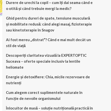
Durere de urechi la copil – cum îți dai seama când e
o otită și când trebuie mergi la medic?
Ghid pentru dureri de spate, tensiune musculară
și mobilitate redusă: când alegi masaj, fizioterapie
sau kinetoterapie în Snagov
Ai fost mereu „distrat”? Când e mai mult decât un
stil de viață
Descoperiți claritatea vizuală la EXPERTOPTIC
Suceava – oferte speciale inclusiv la lentile
heliomate
Energie și detoxifiere: Chia, micile rezervoare de
nutrienți
Cum alegem corect suplimentele naturale în
funcție de nevoile organismului
Înlocuitor de masă – soluție nutrițională practică în