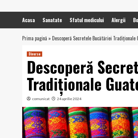
Acasa
Sanatate
Sfatul medicului
Alergii
Bo
Prima pagină
»
Descoperă Secretele Bucătăriei Tradiționale
Diverse
Descoperă Secret
Tradiționale Gua
comunicat
24 aprilie 2024