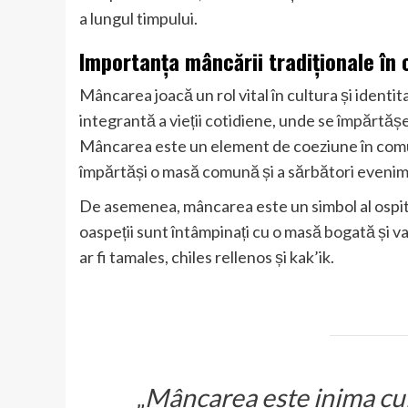
a lungul timpului.
Importanța mâncării tradiționale în
Mâncarea joacă un rol vital în cultura și iden
integrantă a vieții cotidiene, unde se împărtășes
Mâncarea este un element de coeziune în comu
împărtăși o masă comună și a sărbători evenime
De asemenea, mâncarea este un simbol al ospital
oaspeții sunt întâmpinați cu o masă bogată și va
ar fi tamales, chiles rellenos și kak’ik.
„Mâncarea este inima cult