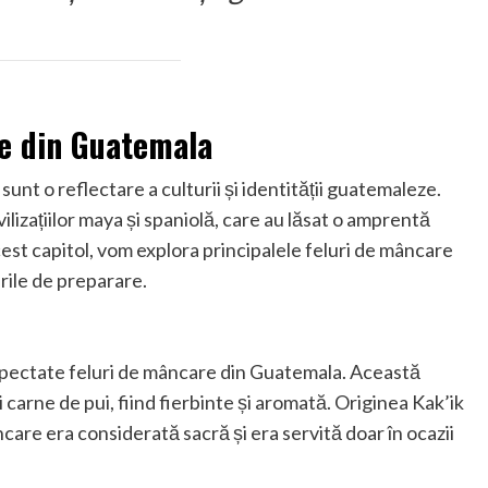
le din Guatemala
unt o reflectare a culturii și identității guatemaleze.
lizațiilor maya și spaniolă, care au lăsat o amprentă
st capitol, vom explora principalele feluri de mâncare
rile de preparare.
respectate feluri de mâncare din Guatemala. Această
carne de pui, fiind fierbinte și aromată. Originea Kak’ik
are era considerată sacră și era servită doar în ocazii