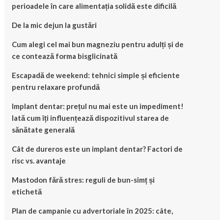
perioadele în care alimentația solidă este dificilă
De la mic dejun la gustări
Cum alegi cel mai bun magneziu pentru adulți și de
ce contează forma bisglicinată
Escapadă de weekend: tehnici simple și eficiente
pentru relaxare profundă
Implant dentar: prețul nu mai este un impediment!
Iată cum îți influențează dispozitivul starea de
sănătate generală
Cât de dureros este un implant dentar? Factori de
risc vs. avantaje
Mastodon fără stres: reguli de bun-simț și
etichetă
Plan de campanie cu advertoriale în 2025: câte,