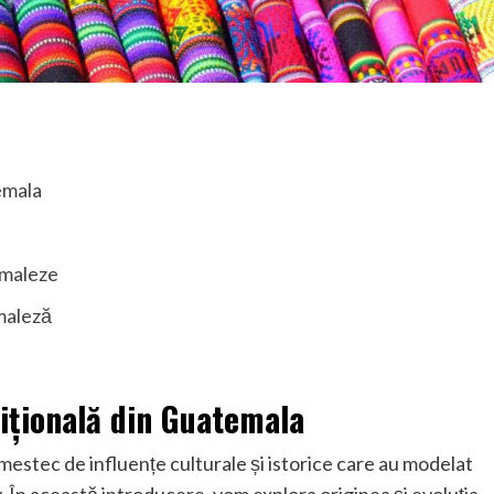
emala
emaleze
emaleză
dițională din Guatemala
estec de influențe culturale și istorice care au modelat