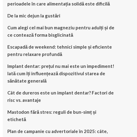
perioadele în care alimentația solidă este dificilă
De la mic dejun la gustări
Cum alegi cel mai bun magneziu pentru adulți și de
ce contează forma bisglicinată
Escapadă de weekend: tehnici simple și eficiente
pentru relaxare profundă
Implant dentar: prețul nu mai este un impediment!
Iată cum îți influențează dispozitivul starea de
sănătate generală
Cât de dureros este un implant dentar? Factori de
risc vs. avantaje
Mastodon fără stres: reguli de bun-simț și
etichetă
Plan de campanie cu advertoriale în 2025: câte,