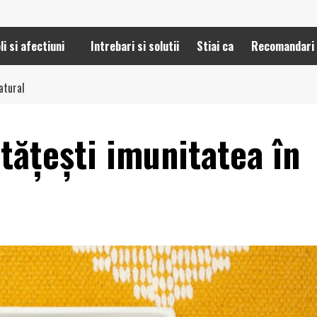
li si afectiuni
Intrebari si solutii
Stiai ca
Recomandari
atural
ățești imunitatea în