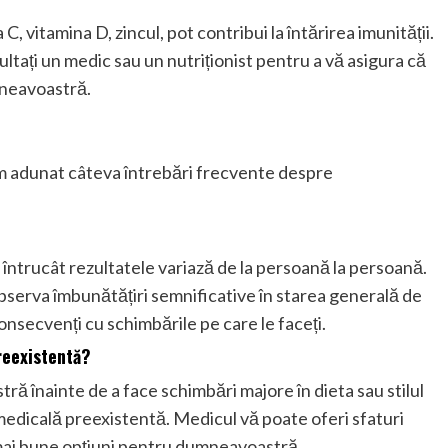
, vitamina D, zincul, pot contribui la întărirea imunității.
ultați un medic sau un nutriționist pentru a vă asigura că
mneavoastră.
 am adunat câteva întrebări frecvente despre
 întrucât rezultatele variază de la persoană la persoană.
 observa îmbunătățiri semnificative în starea generală de
 consecvenți cu schimbările pe care le faceți.
reexistentă?
ră înainte de a face schimbări majore în dieta sau stilul
e medicală preexistentă. Medicul vă poate oferi sfaturi
e mai bune opțiuni pentru dumneavoastră.