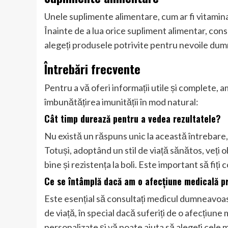
Unele suplimente alimentare, cum ar fi vitamina C
Înainte de a lua orice supliment alimentar, cons
alegeți produsele potrivite pentru nevoile du
Întrebări frecvente
Pentru a vă oferi informații utile și complete,
îmbunătățirea imunității în mod natural:
Cât timp durează pentru a vedea rezultatele?
Nu există un răspuns unic la această întrebare,
Totuși, adoptând un stil de viață sănătos, veți
bine și rezistența la boli. Este important să fiți
Ce se întâmplă dacă am o afecțiune medicală p
Este esențial să consultați medicul dumneavoast
de viață, în special dacă suferiți de o afecțiun
personalizate și vă poate ajuta să alegeți cel