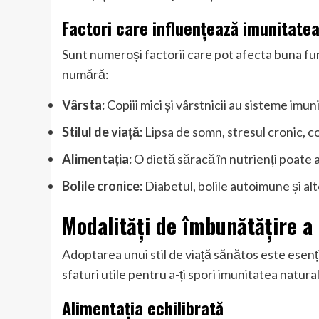
Factori care influențează imunitate
Sunt numeroși factorii care pot afecta buna fun
numără:
Vârsta:
Copiii mici și vârstnicii au sisteme imun
Stilul de viață:
Lipsa de somn, stresul cronic, c
Alimentația:
O dietă săracă în nutrienți poate 
Bolile cronice:
Diabetul, bolile autoimune și alt
Modalități de îmbunătățire a 
Adoptarea unui stil de viață sănătos este esenți
sfaturi utile pentru a-ți spori imunitatea natural
Alimentația echilibrată