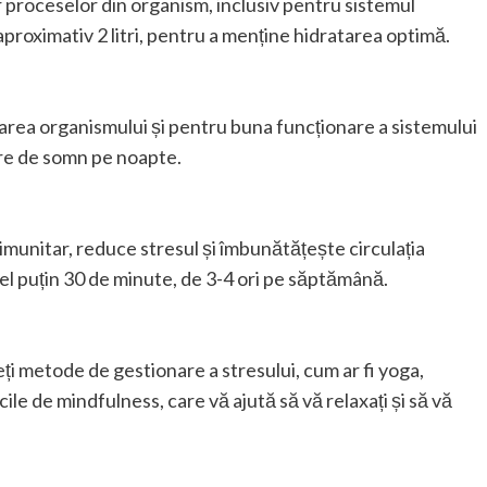
 proceselor din organism, inclusiv pentru sistemul
 aproximativ 2 litri, pentru a menține hidratarea optimă.
rea organismului și pentru buna funcționare a sistemului
ore de somn pe noapte.
imunitar, reduce stresul și îmbunătățește circulația
cel puțin 30 de minute, de 3-4 ori pe săptămână.
ți metode de gestionare a stresului, cum ar fi yoga,
ile de mindfulness, care vă ajută să vă relaxați și să vă