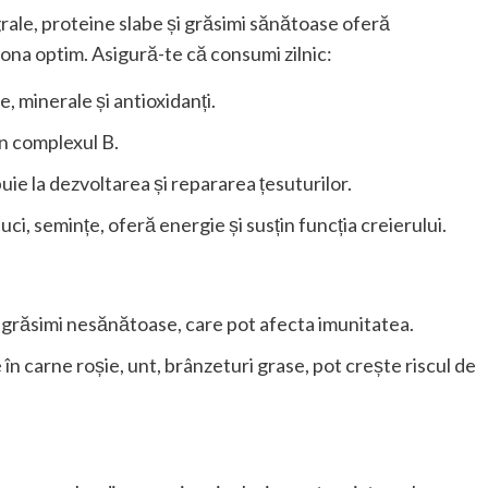
rale, proteine slabe și grăsimi sănătoase oferă
iona optim. Asigură-te că consumi zilnic:
, minerale și antioxidanți.
in complexul B.
buie la dezvoltarea și repararea țesuturilor.
ci, semințe, oferă energie și susțin funcția creierului.
i grăsimi nesănătoase, care pot afecta imunitatea.
 în carne roșie, unt, brânzeturi grase, pot crește riscul de