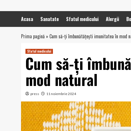
Acasa
Sanatate
Sfatul medicului
Alergii
Bo
Prima pagină
»
Cum să-ți îmbunătățești imunitatea în mod n
Sfatul medicului
Cum să-ți îmbunăt
mod natural
press
11 noiembrie 2024