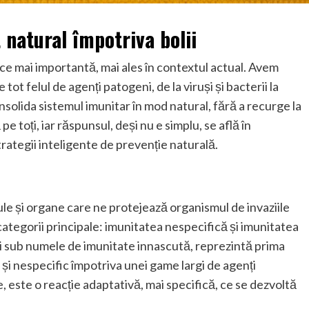
 natural împotriva bolii
 ce mai importantă, mai ales în contextul actual. Avem
ot felul de agenți patogeni, de la viruși și bacterii la
solida sistemul imunitar în mod natural, fără a recurge la
oți, iar răspunsul, deși nu e simplu, se află în
rategii inteligente de prevenție naturală.
le și organe care ne protejează organismul de invaziile
categorii principale: imunitatea nespecifică și imunitatea
i sub numele de imunitate innascută, reprezintă prima
 și nespecific împotriva unei game largi de agenți
, este o reacție adaptativă, mai specifică, ce se dezvoltă