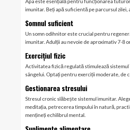
Apa este esențială pentru funcționarea tuturor
imunitar. Beți apă suficientă pe parcursul zilei,
Somnul suficient
Un somn odihnitor este crucial pentru regenera
imunitar. Adulții au nevoie de aproximativ 7-8 
Exercițiul fizic
Activitatea fizică regulată stimulează sistemul 
sângelui. Optați pentru exerciții moderate, de 
Gestionarea stresului
Stresul cronic slăbește sistemul imunitar. Alege
meditația, petrecerea timpului în natură, practic
mențineți echilibrul mental.
Suplimente alimentare