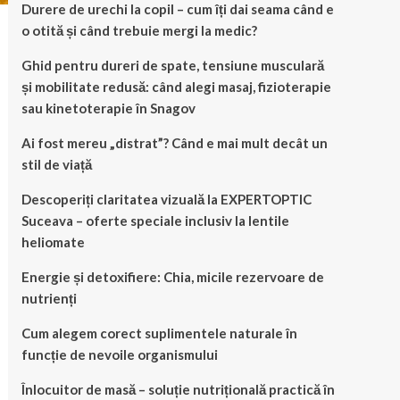
Durere de urechi la copil – cum îți dai seama când e
o otită și când trebuie mergi la medic?
Ghid pentru dureri de spate, tensiune musculară
și mobilitate redusă: când alegi masaj, fizioterapie
sau kinetoterapie în Snagov
Ai fost mereu „distrat”? Când e mai mult decât un
stil de viață
Descoperiți claritatea vizuală la EXPERTOPTIC
Suceava – oferte speciale inclusiv la lentile
heliomate
Energie și detoxifiere: Chia, micile rezervoare de
nutrienți
Cum alegem corect suplimentele naturale în
funcție de nevoile organismului
Înlocuitor de masă – soluție nutrițională practică în