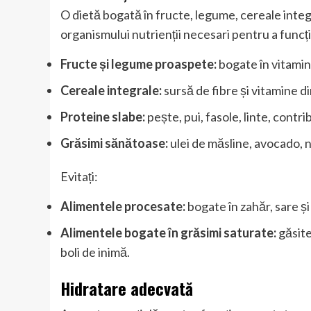
O dietă bogată în fructe, legume, cereale integ
organismului nutrienții necesari pentru a funcț
Fructe și legume proaspete:
bogate în vitamine
Cereale integrale:
sursă de fibre și vitamine d
Proteine slabe:
pește, pui, fasole, linte, contri
Grăsimi sănătoase:
ulei de măsline, avocado, nu
Evitați:
Alimentele procesate:
bogate în zahăr, sare ș
Alimentele bogate în grăsimi saturate:
găsite
boli de inimă.
Hidratare adecvată