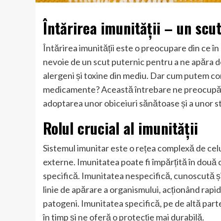
Întărirea imunității – un scut
Întărirea imunității este o preocupare din ce în
nevoie de un scut puternic pentru a ne apăra de t
alergeni și toxine din mediu. Dar cum putem con
medicamente? Această întrebare ne preocupă pe t
adoptarea unor obiceiuri sănătoase și a unor st
Rolul crucial al imunității
Sistemul imunitar este o rețea complexă de celu
externe. Imunitatea poate fi împărțită în două 
specifică. Imunitatea nespecifică, cunoscută ș
linie de apărare a organismului, acționând rapid
patogeni. Imunitatea specifică, pe de altă parte
în timp și ne oferă o protecție mai durabilă.