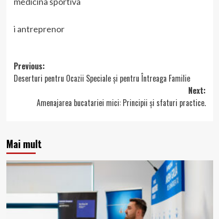
medicina sportiva
i antreprenor
Post
Previous:
Deserturi pentru Ocazii Speciale și pentru Întreaga Familie
navigation
Next:
Amenajarea bucatariei mici: Principii și sfaturi practice.
Mai mult