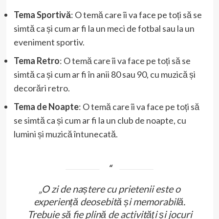
Tema Sportivă
: O temă care îi va face pe toți să se
simtă ca și cum ar fi la un meci de fotbal sau la un
eveniment sportiv.
Tema Retro
: O temă care îi va face pe toți să se
simtă ca și cum ar fi în anii 80 sau 90, cu muzică și
decorări retro.
Tema de Noapte
: O temă care îi va face pe toți să
se simtă ca și cum ar fi la un club de noapte, cu
lumini și muzică întunecată.
„O zi de naștere cu prietenii este o
experiență deosebită și memorabilă.
Trebuie să fie plină de activități și jocuri