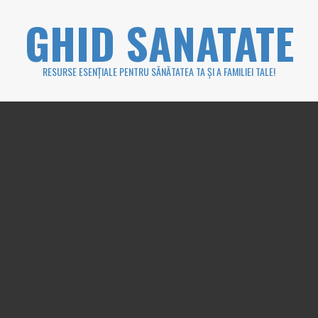
Skip
GHID SANATATE
to
content
RESURSE ESENȚIALE PENTRU SĂNĂTATEA TA ȘI A FAMILIEI TALE!