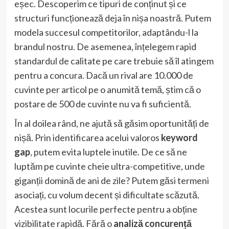
eșec. Descoperim ce tipuri de conținut și ce
structuri funcționează deja în nișa noastră. Putem
modela succesul competitorilor, adaptându-l la
brandul nostru. De asemenea, înțelegem rapid
standardul de calitate pe care trebuie să îl atingem
pentru a concura. Dacă un rival are 10.000 de
cuvinte per articol pe o anumită temă, știm că o
postare de 500 de cuvinte nu va fi suficientă.
În al doilea rând, ne ajută să găsim oportunități de
nișă. Prin identificarea acelui valoros
keyword
gap
, putem evita luptele inutile. De ce să ne
luptăm pe cuvinte cheie ultra-competitive, unde
giganții domină de ani de zile? Putem găsi termeni
asociați, cu volum decent și dificultate scăzută.
Acestea sunt locurile perfecte pentru a obține
vizibilitate rapidă. Fără o
analiză concurență