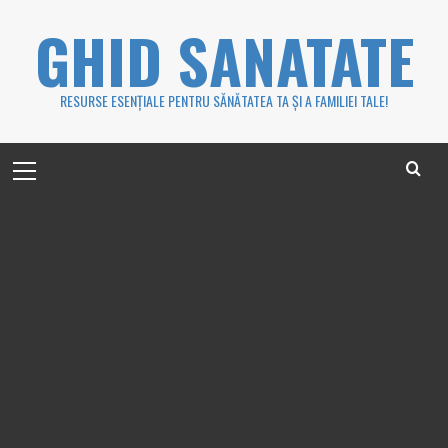
Skip
GHID SANATATE
to
content
RESURSE ESENȚIALE PENTRU SĂNĂTATEA TA ȘI A FAMILIEI TALE!
Primary
Menu