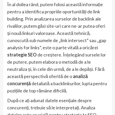
În al doilea rând, putem folosi această informație
pentru a identifica propriile oportunități de link
building. Prin analizarea surselor de backlink ale
rivalilor, putem găsi site-uri care ne-ar putea oferi
și nouă linkuri valoroase. Această tehnică,
cunoscută sub numele de „link intersect” sau „gap
analysis for links”, este o parte vitală a oricărei
strategie SEO
de creștere. Înțelegând sursele lor
de putere, putem elabora o metodă de a le
neutraliza și, în cele din urmă, de a le depăși. Fără
această perspectivă oferită de o
analiză
concurență
detaliată a backlinkurilor, lupta pentru
pozițiile de top rămâne dificilă.
După ce ați adunat datele esențiale despre
concurenți, trebuie să le interpretați. Analiza
datelor este crucială pentru strategia ta SEO.