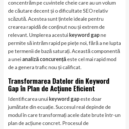
concentrăm pe cuvintele cheie care au un volum
de căutare decent și o dificultate SEO relativ
scăzută. Acestea sunt țintele ideale pentru
crearea rapidă de conținut nou și extrem de
relevant. Umplerea acestui
keyword gap
ne
permite să intrăm rapid pe piețe noi, fără a ne lupta
pe termenii de bază saturați. Această componentă
a unei
analiză concurență
este cel mai rapid mod
de a genera trafic nou și calificat.
Transformarea Datelor din Keyword
Gap în Plan de Acțiune Eficient
Identificarea unui
keyword gap
este doar
jumătate din ecuație. Succesul real depinde de
modul în care transformați acele date brute într-un
plan de acțiune concret. Procesul de