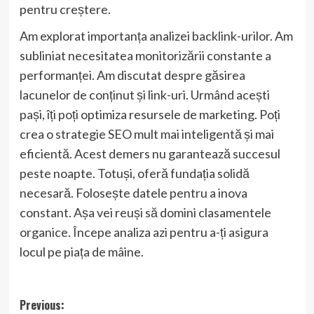
pentru creștere.
Am explorat importanța analizei backlink-urilor. Am
subliniat necesitatea monitorizării constante a
performanței. Am discutat despre găsirea
lacunelor de conținut și link-uri. Urmând acești
pași, îți poți optimiza resursele de marketing. Poți
crea o strategie SEO mult mai inteligentă și mai
eficientă. Acest demers nu garantează succesul
peste noapte. Totuși, oferă fundația solidă
necesară. Folosește datele pentru a inova
constant. Așa vei reuși să domini clasamentele
organice. Începe analiza azi pentru a-ți asigura
locul pe piața de mâine.
Post
Previous: