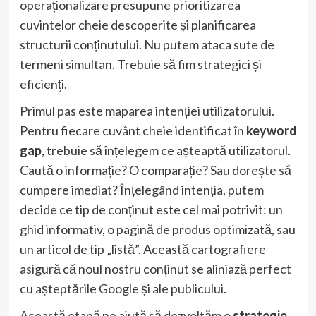
operaționalizare presupune prioritizarea
cuvintelor cheie descoperite și planificarea
structurii conținutului. Nu putem ataca sute de
termeni simultan. Trebuie să fim strategici și
eficienți.
Primul pas este maparea intenției utilizatorului.
Pentru fiecare cuvânt cheie identificat în
keyword
gap
, trebuie să înțelegem ce așteaptă utilizatorul.
Caută o informație? O comparație? Sau dorește să
cumpere imediat? Înțelegând intenția, putem
decide ce tip de conținut este cel mai potrivit: un
ghid informativ, o pagină de produs optimizată, sau
un articol de tip „listă”. Această cartografiere
asigură că noul nostru conținut se aliniază perfect
cu așteptările Google și ale publicului.
Această etapă ne ajută să dezvoltăm o
strategie