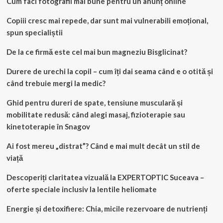
Cum faci fotografii mai bune pentru un anunț online
Copiii cresc mai repede, dar sunt mai vulnerabili emoțional,
spun specialiștii
De la ce firmă este cel mai bun magneziu Bisglicinat?
Durere de urechi la copil – cum îți dai seama când e o otită și
când trebuie mergi la medic?
Ghid pentru dureri de spate, tensiune musculară și
mobilitate redusă: când alegi masaj, fizioterapie sau
kinetoterapie în Snagov
Ai fost mereu „distrat”? Când e mai mult decât un stil de
viață
Descoperiți claritatea vizuală la EXPERTOPTIC Suceava –
oferte speciale inclusiv la lentile heliomate
Energie și detoxifiere: Chia, micile rezervoare de nutrienți