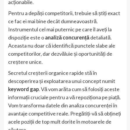
acționabile.
Pentru a depăși competitorii, trebuie să știți exact
ce fac ei mai bine decât dumneavoastră.
Instrumentul cel mai puternic pe care îl aveți la
dispoziție este o
analiză concurență
detaliată.
Aceasta nu doar că identifică punctele slabe ale
competitorilor, dar dezvăluie și oportunități de
creștere unice.
Secretul creșterii organice rapide stă în
descoperirea și exploatarea unui concept numit
keyword gap
. Vă vom arăta cum să folosiți aceste
informații cruciale pentru a vă repoziționa pe piață.
Vom transforma datele din analiza concurenței în
avantaje competitive reale. Pregătiți-vă să obțineți
acele poziții de top mult dorite în motoarele de
căutare.