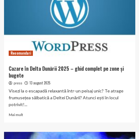
cu
potențial
de
trafic
Recomandari
Cazare în Delta Dunării 2025 – ghid complet pe zone și
bugete
13 august 2025
press
Visezi la o escapadă relaxantă într-un peisaj unic? Te atrage
frumusețea sălbatică a Deltei Dunării? Atunci ești în locul
potrivit!...
Read
Mai mult
more
about
Cazare
în