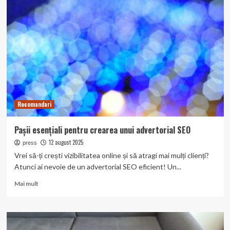
Delta
Dunării
2025
–
ghid
complet
pe
zone
și
bugete
Recomandari
Pașii esențiali pentru crearea unui advertorial SEO
12 august 2025
press
Vrei să-ți crești vizibilitatea online și să atragi mai mulți clienți?
Atunci ai nevoie de un advertorial SEO eficient! Un...
Read
Mai mult
more
about
Pașii
esențiali