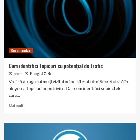
Mixit:
gustari
sanatoase,
delicioase
si
inspiratia
unui
campion
Recomandari
mondial
Cum identifici topicuri cu potențial de trafic
14 august 2025
press
Vrei să atragi mai mulți vizitatori pe site-ul tău? Secretul stă în
alegerea topicurilor potrivite. Dar cum identifici subiectele
care...
Read
Mai mult
more
about
Cum
identifici
topicuri