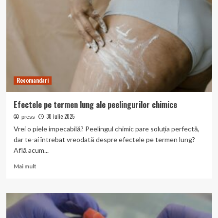
nu
poate
aștepta
Recomandari
Efectele pe termen lung ale peelingurilor chimice
30 iulie 2025
press
Vrei o piele impecabilă? Peelingul chimic pare soluția perfectă,
dar te-ai întrebat vreodată despre efectele pe termen lung?
Află acum...
Read
Mai mult
more
about
Efectele
pe
termen