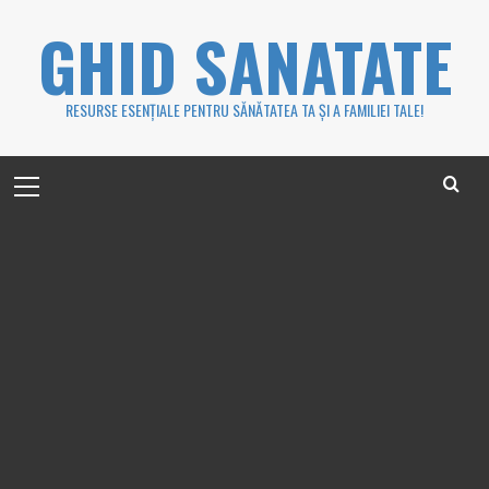
Skip
GHID SANATATE
to
content
RESURSE ESENȚIALE PENTRU SĂNĂTATEA TA ȘI A FAMILIEI TALE!
Primary
Menu