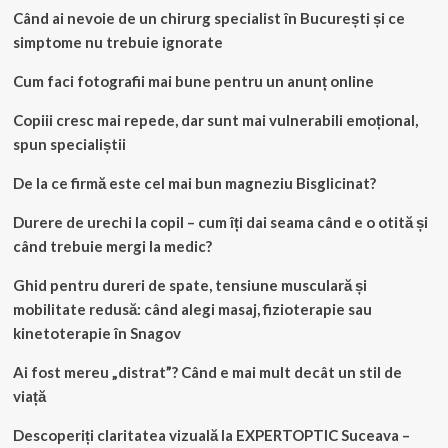
Când ai nevoie de un chirurg specialist în București și ce
simptome nu trebuie ignorate
Cum faci fotografii mai bune pentru un anunț online
Copiii cresc mai repede, dar sunt mai vulnerabili emoțional,
spun specialiștii
De la ce firmă este cel mai bun magneziu Bisglicinat?
Durere de urechi la copil – cum îți dai seama când e o otită și
când trebuie mergi la medic?
Ghid pentru dureri de spate, tensiune musculară și
mobilitate redusă: când alegi masaj, fizioterapie sau
kinetoterapie în Snagov
Ai fost mereu „distrat”? Când e mai mult decât un stil de
viață
Descoperiți claritatea vizuală la EXPERTOPTIC Suceava –