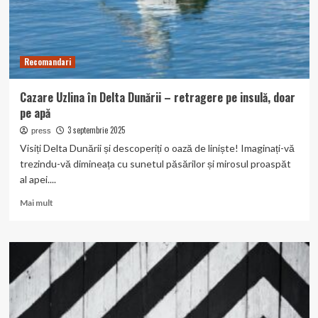
Recomandari
Cazare Uzlina în Delta Dunării – retragere pe insulă, doar
pe apă
3 septembrie 2025
press
Visiți Delta Dunării și descoperiți o oază de liniște! Imaginați-vă
trezindu-vă dimineața cu sunetul păsărilor și mirosul proaspăt
al apei....
Read
Mai mult
more
about
Cazare
Uzlina
în
Delta
Dunării
–