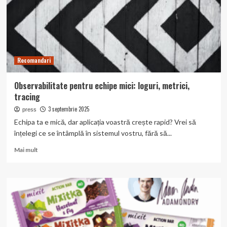
retragere
pe
insulă,
doar
pe
apă
Recomandari
Observabilitate pentru echipe mici: loguri, metrici,
tracing
3 septembrie 2025
press
Echipa ta e mică, dar aplicația voastră crește rapid? Vrei să
înțelegi ce se întâmplă în sistemul vostru, fără să...
Read
Mai mult
more
about
Observabilitate
pentru
echipe
mici:
loguri,
metrici,