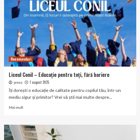
spalare
de
tapiterie
auto
în
Oradea?
Recomandari
Liceul Conil – Educație pentru toți, fără bariere
1 august 2025
press
Îți dorești o educație de calitate pentru copilul tău, într-un
mediu sigur și primitor? Vrei să știi mai multe despre...
Read
Mai mult
more
about
Liceul
Conil
–