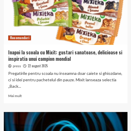
tracing
Recomandari
Inapoi la scoala cu Mixit: gustari sanatoase, delicioase si
inspiratia unui campion mondial
22 august 2025
press
Pregatirile pentru scoala nu inseamna doar caiete si ghiozdane,
ci si idei pentru pachetelul din pauze. Mixit lanseaza selectia
„Back...
Read
Mai mult
more
about
Inapoi
la
scoala
cu