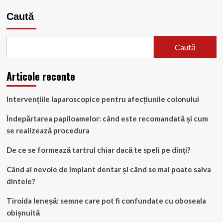
articole
o
Caută
recunoști
și
să
o
Caută
tratezi
Articole recente
Intervențiile laparoscopice pentru afecțiunile colonului
Îndepărtarea papiloamelor: când este recomandată și cum
se realizează procedura
De ce se formează tartrul chiar dacă te speli pe dinți?
Când ai nevoie de implant dentar și când se mai poate salva
dintele?
Tiroida leneșă: semne care pot fi confundate cu oboseala
obișnuită