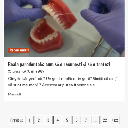
lung
ale
peelingurilor
chimice
Recomandari
Boala parodontală: cum să o recunoști și să o tratezi
30 iulie 2025
press
Gingiile sângerânde? Un gust neplăcut în gură? Simțiți că dinții
vă sunt mai mobili? Acestea ar putea fi semne ale...
Read
Mai mult
more
about
Boala
parodontală:
Paginație
Previous
1
2
3
5
6
7
22
Next
4
…
cum
să