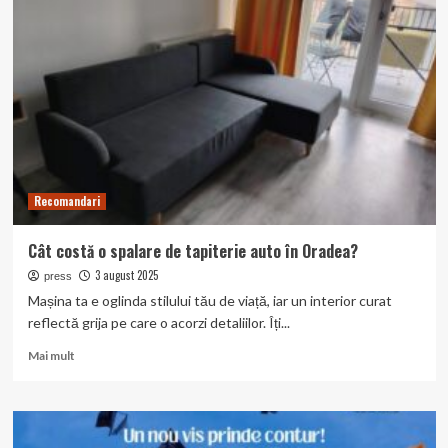
spălătorii
auto
profesionale
din
Oradea
Recomandari
Cât costă o spalare de tapiterie auto în Oradea?
3 august 2025
press
Mașina ta e oglinda stilului tău de viață, iar un interior curat
reflectă grija pe care o acorzi detaliilor. Îți...
Read
Mai mult
more
about
Cât
costă
o