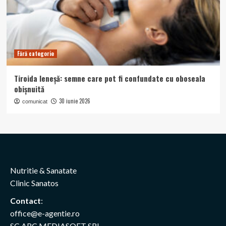
Fără categorie
Tiroida leneșă: semne care pot fi confundate cu oboseala
obișnuită
30 iunie 2026
comunicat
Nutritie & Sanatate
Clinic Sanatos
Contact
:
office@e-agentie.ro
SC ARC MEDIASOFT SRL