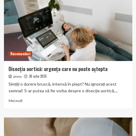
Educație
pentru
toți,
fără
bariere
Recomandari
Disecția aortică: urgența care nu poate aștepta
30 iulie 2025
press
Simțiți o durere bruscă, intensă în piept? Nu ignorați acest
semnal! S-ar putea să fie vorba despre o disecție aortică,...
Read
Mai mult
more
about
Disecția
aortică:
urgența
care