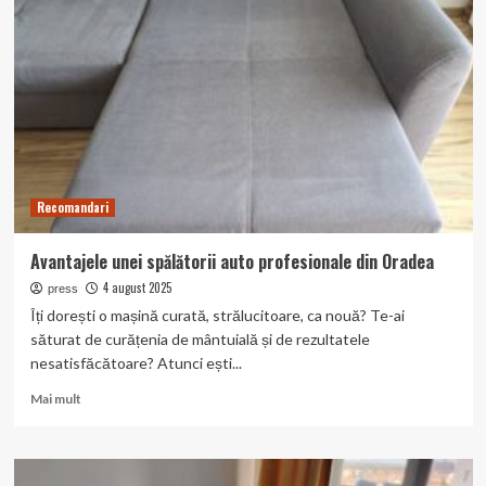
pentru
crearea
unui
advertorial
SEO
Recomandari
Avantajele unei spălătorii auto profesionale din Oradea
4 august 2025
press
Îți dorești o mașină curată, strălucitoare, ca nouă? Te-ai
săturat de curățenia de mântuială și de rezultatele
nesatisfăcătoare? Atunci ești...
Read
Mai mult
more
about
Avantajele
unei