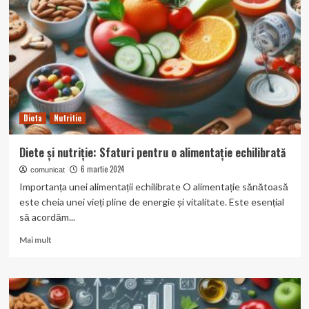
remedii
naturale
pentru
o
viață
mai
sănătoasă
Dieta
Nutritie
Diete și nutriție: Sfaturi pentru o alimentație echilibrată
6 martie 2024
comunicat
Importanța unei alimentații echilibrate O alimentație sănătoasă
este cheia unei vieți pline de energie și vitalitate. Este esențial
să acordăm...
Read
Mai mult
more
about
Diete
și
nutriție: