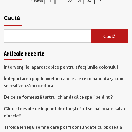
Paginație
Alimentații
articole
Sănătoase
Caută
Caută
Articole recente
Intervențiile laparoscopice pentru afecțiunile colonului
Îndepărtarea papiloamelor: când este recomandată și cum
se realizează procedura
De ce se formează tartrul chiar dacă te speli pe dinți?
Când ai nevoie de implant dentar și când se mai poate salva
dintele?
Tiroida leneșă: semne care pot fi confundate cu oboseala