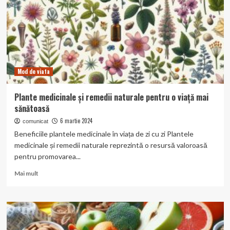
clară
și
o
inimă
puternică
Mod de viata
Plante medicinale și remedii naturale pentru o viață mai
sănătoasă
6 martie 2024
comunicat
Beneficiile plantele medicinale în viața de zi cu zi Plantele
medicinale și remedii naturale reprezintă o resursă valoroasă
pentru promovarea...
Read
Mai mult
more
about
Plante
medicinale
și