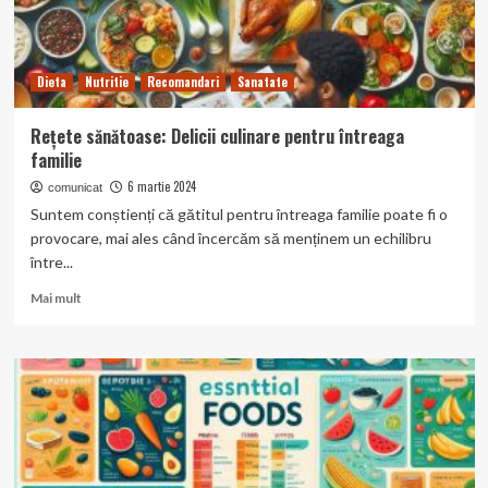
Dieta
Nutritie
Recomandari
Sanatate
Rețete sănătoase: Delicii culinare pentru întreaga
familie
6 martie 2024
comunicat
Suntem conștienți că gătitul pentru întreaga familie poate fi o
provocare, mai ales când încercăm să menținem un echilibru
între...
Read
Mai mult
more
about
Rețete
sănătoase:
Delicii
culinare
pentru
întreaga
familie