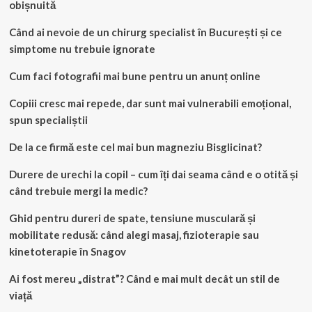
obișnuită
Când ai nevoie de un chirurg specialist în București și ce
simptome nu trebuie ignorate
Cum faci fotografii mai bune pentru un anunț online
Copiii cresc mai repede, dar sunt mai vulnerabili emoțional,
spun specialiștii
De la ce firmă este cel mai bun magneziu Bisglicinat?
Durere de urechi la copil – cum îți dai seama când e o otită și
când trebuie mergi la medic?
Ghid pentru dureri de spate, tensiune musculară și
mobilitate redusă: când alegi masaj, fizioterapie sau
kinetoterapie în Snagov
Ai fost mereu „distrat”? Când e mai mult decât un stil de
viață