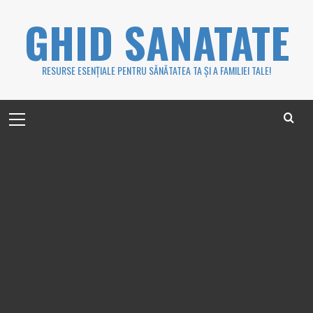
Skip
GHID SANATATE
to
content
RESURSE ESENȚIALE PENTRU SĂNĂTATEA TA ȘI A FAMILIEI TALE!
Primary
Menu