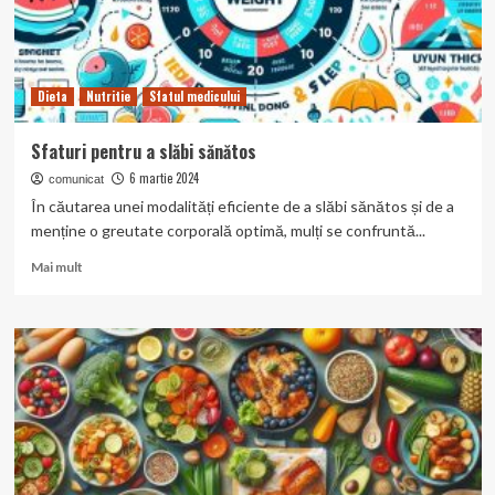
Dieta
Nutritie
Sfatul medicului
Sfaturi pentru a slăbi sănătos
6 martie 2024
comunicat
În căutarea unei modalități eficiente de a slăbi sănătos și de a
menține o greutate corporală optimă, mulți se confruntă...
Read
Mai mult
more
about
Sfaturi
pentru
a
slăbi
sănătos