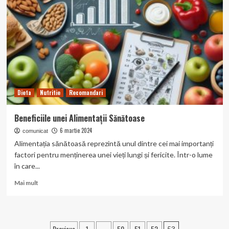
Sfaturi
pentru
o
alimentație
echilibrată
Dieta
Nutritie
Recomandari
Beneficiile unei Alimentații Sănătoase
6 martie 2024
comunicat
Alimentația sănătoasă reprezintă unul dintre cei mai importanți
factori pentru menținerea unei vieți lungi și fericite. Într-o lume
în care...
Read
Mai mult
more
about
Beneficiile
unei
Previous
1
50
51
52
…
53