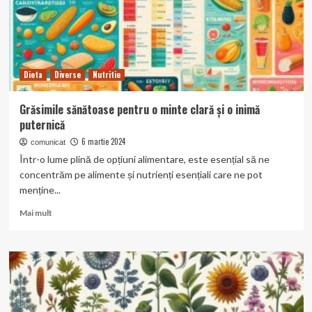
Dieta
Diverse
Nutritie
Grăsimile sănătoase pentru o minte clară și o inimă
puternică
6 martie 2024
comunicat
Într-o lume plină de opțiuni alimentare, este esențial să ne
concentrăm pe alimente și nutrienți esențiali care ne pot
menține...
Read
Mai mult
more
about
Grăsimile
sănătoase
pentru
o
minte