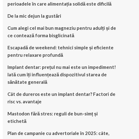
perioadele în care alimentația solidă este dificilă
De la mic dejun la gustări
Cum alegi cel mai bun magneziu pentru adulți și de
ce contează forma bisglicinată
Escapadă de weekend: tehnici simple și eficiente
pentru relaxare profundă
Implant dentar: prețul nu mai este un impediment!
Iată cum îți influențează dispozitivul starea de
sănătate generală
Cât de dureros este un implant dentar? Factori de
risc vs. avantaje
Mastodon fără stres: reguli de bun-simț și
etichetă
Plan de campanie cu advertoriale în 2025: câte,