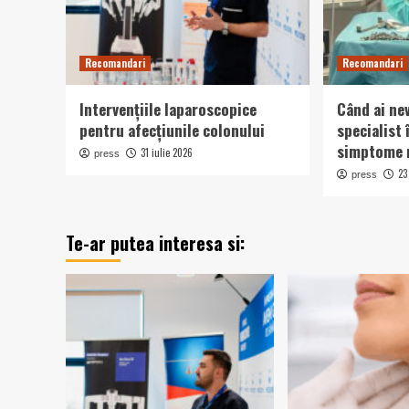
Recomandari
Recomandari
Intervențiile laparoscopice
Când ai ne
pentru afecțiunile colonului
specialist 
simptome n
31 iulie 2026
press
23
press
Te-ar putea interesa si: