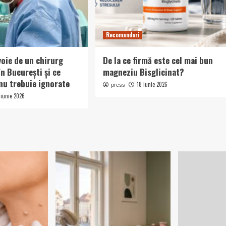
Recomandari
voie de un chirurg
De la ce firmă este cel mai bun
în București și ce
magneziu Bisglicinat?
u trebuie ignorate
18 iunie 2026
press
 iunie 2026