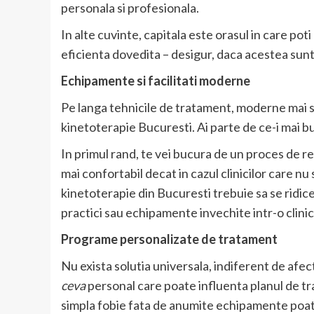
personala si profesionala.
In alte cuvinte, capitala este orasul in care po
eficienta dovedita – desigur, daca acestea sunt 
Echipamente si facilitati moderne
Pe langa tehnicile de tratament, moderne mai sun
kinetoterapie Bucuresti. Ai parte de ce-i mai b
In primul rand, te vei bucura de un proces de re
mai confortabil decat in cazul clinicilor care n
kinetoterapie din Bucuresti trebuie sa se ridice
practici sau echipamente invechite intr-o clin
Programe personalizate de tratament
Nu exista solutia universala, indiferent de afec
ceva
personal care poate influenta planul de tr
simpla fobie fata de anumite echipamente poat