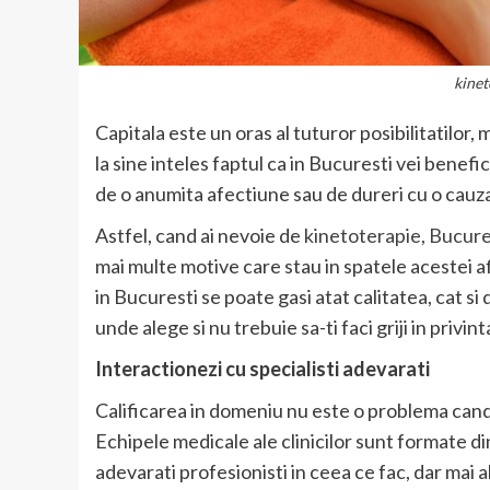
kinet
Capitala este un oras al tuturor posibilitatilor
la sine inteles faptul ca in Bucuresti vei benefic
de o anumita afectiune sau de dureri cu o cau
Astfel, cand ai nevoie de
kinetoterapie, Bucure
mai multe motive care stau in spatele acestei af
in Bucuresti se poate gasi atat calitatea, cat si 
unde alege si nu trebuie sa-ti faci griji in privint
Interactionezi cu specialisti adevarati
Calificarea in domeniu nu este o problema cand 
Echipele medicale ale clinicilor sunt formate di
adevarati profesionisti in ceea ce fac, dar mai 