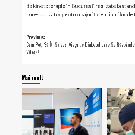
de kinetoterapie in Bucuresti realizate la stan
corespunzator pentru majoritatea tipurilor de 
Post
Previous:
Cum Poți Să Îți Salvezi Viața de Diabetul care Se Răspânde
navigation
Viteză!
Mai mult