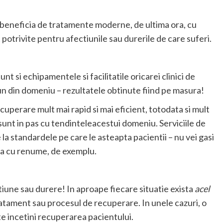
ti beneficia de tratamente moderne, de ultima ora, cu
potrivite pentru afectiunile sau durerile de care suferi.
t si echipamentele si facilitatile oricarei clinici de
un din domeniu – rezultatele obtinute fiind pe masura!
cuperare mult mai rapid si mai eficient, totodata si mult
u sunt in pas cu tendinteleacestui domeniu. Serviciile de
 la standardele pe care le asteapta pacientii – nu vei gasi
ica cu renume, de exemplu.
tiune sau durere! In aproape fiecare situatie exista
acel
atament sau procesul de recuperare. In unele cazuri, o
e incetini recuperarea pacientului.