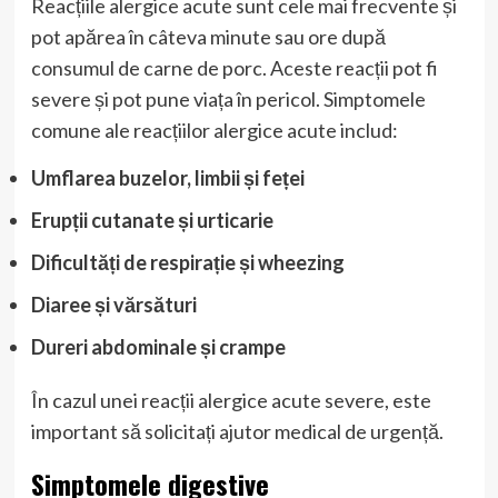
Reacțiile alergice acute sunt cele mai frecvente și
pot apărea în câteva minute sau ore după
consumul de carne de porc. Aceste reacții pot fi
severe și pot pune viața în pericol. Simptomele
comune ale reacțiilor alergice acute includ:
Umflarea buzelor, limbii și feței
Erupții cutanate și urticarie
Dificultăți de respirație și wheezing
Diaree și vărsături
Dureri abdominale și crampe
În cazul unei reacții alergice acute severe, este
important să solicitați ajutor medical de urgență.
Simptomele digestive