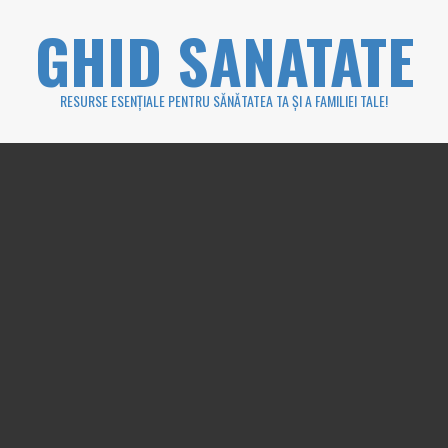
Skip
GHID SANATATE
to
content
RESURSE ESENȚIALE PENTRU SĂNĂTATEA TA ȘI A FAMILIEI TALE!