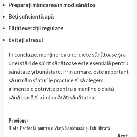
Preparați mâncarea în mod sănătos
Beți suficientă apă
Fățiți exerciții regulate
Evitați stresul
În concluzie, menținerea unei diete sănătoase și a
unei stări de spirit sănătoase este esențială pentru
sănătate și bunăstare. Prin urmare, este important
să urmăm sfaturile practice și să alegem
alimentele potrivite pentru a menține o dietă
sănătoasă și a îmbunătăți sănătatea.
Post
Previous:
Dieta Perfectă pentru o Viață Sănătoasă și Echilibrată
navigation
Next: