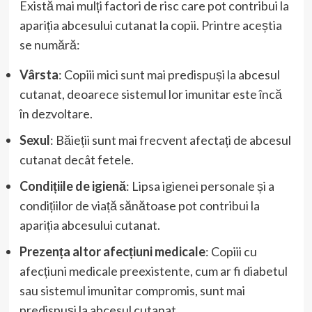
Există mai mulți factori de risc care pot contribui la
apariția abcesului cutanat la copii. Printre aceștia
se numără:
Vârsta
: Copiii mici sunt mai predispuși la abcesul
cutanat, deoarece sistemul lor imunitar este încă
în dezvoltare.
Sexul
: Băieții sunt mai frecvent afectați de abcesul
cutanat decât fetele.
Condițiile de igienă
: Lipsa igienei personale și a
condițiilor de viață sănătoase pot contribui la
apariția abcesului cutanat.
Prezența altor afecțiuni medicale
: Copiii cu
afecțiuni medicale preexistente, cum ar fi diabetul
sau sistemul imunitar compromis, sunt mai
predispuși la abcesul cutanat.